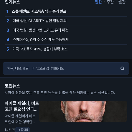
인기뉴스
일간
·
주간
·
월간
스콧 베센트, 저소득층 임금 증가 발표
1
미국 상원, CLARITY 법안 일정 제외
2
미국 법원, 샘 뱅크먼-프리드 유죄 확정
3
스페이스X, 9억 주 주식 매도 가능해져
4
미국 고소득자 41%, 생활비 부족 호소
5
코인뉴스
시장에 영향을 주는 주요 코인 뉴스를 선별해 요약 제공하는 뉴스 섹션입니다.
마이클 세일러, 비트
코인 필요성 언급
N
마이클 세일러가 비트
코인에 대한 명확한
규제가 필요하지 않다
1시간 전
중립적