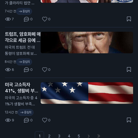
권을 가지고 있다고
라고 말했습니다. 트
가 클라리티 법안 투
자산의 규제가 어떻게
주장합니다. 그녀는
럼프 대통령은 이란과
표가 9월로 연기됐다
이루어질지에 대한 불
7시간 전
중립적
드 보드를 모든 직위
의 협상이 잘 진행되
고 확인했습니다. 이
확실성을 보여줍니다.
에서 해임하기 위한
7
0
0
고 있으며, 호르무즈
소식은 정치 전문 매
투자자들은 규제 변화
결의를 통과시켰습니
해협을 재개방하는 합
체인 폴리티코를 통해
가 가격에 미치는 영
다. 이 사건은 온도 파
의가 가까워지고 있다
트럼프, 암호화폐 매
전해졌습니다. 클라리
향을 주의 깊게 살펴
이낸스의 경영권 분쟁
고 덧붙였습니다. 그
각으로 세금 유예 가
티 법안은 가상자산
봐야 합니다.
을 촉발하고 있습니
는 미국 군대가 이란
능성
규제와 관련된 법안으
N
미국의 트럼프 전 대
다. 일반 투자자에게
의 군사력을 약화시키
로, 상원에서의 투표
통령이 암호화폐 보유
는 회사의 경영 안정
고 있으며, 이란이 더
가 예정되어 있었습니
자산을 매각하면 세금
성과 주가에 영향을
8시간 전
중립적
이상 저항할 수 없을
다. 하지만 튠 원내대
유예 혜택을 받을 수
미칠 수 있는 중요한
것이라고 주장했습니
8
0
0
표는 이번 주 투표가
있다고 블룸버그가 보
사안입니다.
다. 이번 발언은 일반
보장되지 않는다고 밝
도했습니다. 이 제안
투자자에게 중요한 의
혔습니다. 이 법안은
미국 고소득자
은 클라리티 법안과
미를 가집니다. 전쟁
통과되면 하원으로 넘
41%, 생활비 부족
관련된 윤리적 제안으
이 끝나면 원유 공급
어가고, 최종적으로
호소
로, 트럼프가 자산을
N
미국의 고소득자 중 4
이 안정될 가능성이
대통령의 서명이 필요
매각해야 한다는 조건
1%가 생활비 부족을
높아져, 유가에 긍정
합니다. 이번 투표 연
이 포함되어 있습니
느끼고 있다고 골드만
적인 영향을 미칠 수
12시간 전
중립적
기는 일반 투자자에게
다. 트럼프는 지난해
삭스가 발표했습니다.
있습니다.
중요한 의미를 가집니
9
0
0
암호화폐 사업에서 1
이들은 연간 30만 달
다. 클라리티 법안의
4억 달러(약 1조 8,0
러에서 50만 달러를
지연은 가상자산 시장
00억 원)의 수익을 올
벌고 있는 사람들입니
1
2
3
4
5