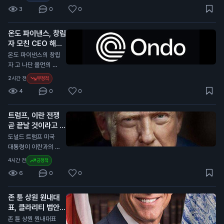
고 주장했습니다. 그
3
0
0
는 미국이 명확한 규
제를 필요로 한다고
온도 파이낸스, 창립
강조했습니다. 세일러
자 모친 CEO 해임
는 최근 비트코인을
소송 제기
매각해 1억 달러(약 1,
N
온도 파이낸스의 창립
400억 원)를 모금했
자 고 나단 올먼의 모
습니다. 현재 미국 상
친 캐서린 올먼이 CE
2시간 전
부정적
원은 가상자산 산업을
O 이안 드 보드를 해
4
0
0
위한 CLARITY 법안
임하고 회사를 장악하
을 통과시킬 시간이
려고 소송을 제기했습
부족합니다. 이 법안
트럼프, 이란 전쟁
니다. 이 소송은 델라
은 가상자산 거래와
곧 끝날 것이라고 전
웨어 법원에 제출되었
자본 형성을 위한 연
망
습니다. 캐서린 올먼
N
도널드 트럼프 미국
방 규칙을 제정하는
은 아들이 사망한 후
대통령이 이란과의 전
내용을 담고 있습니
이안 드 보드가 이사
쟁이 곧 끝날 것이라
4시간 전
긍정적
다. 법안의 지지자들
회 승인 없이 CEO로
고 예측했습니다. 그
은 이 법안이 미국에
6
0
0
취임했다고 주장합니
는 이날 기자들과의
서의 거래와 결제 시
다. 그녀는 아들의 유
인터뷰에서 "전쟁이
스템 발전에 중요한
산을 대표하는 법원으
존 튠 상원 원내대
곧 끝날 것이라고 생
시험대가 될 것이라고
로부터 권한을 부여받
표, 클라리티 법안
각한다. 그들은 더 이
말합니다. 이 뉴스는
았으며, 회사의 의결
투표 연기 발표
상 버틸 수 없을 것"이
N
존 튠 상원 원내대표
비트코인과 같은 가상