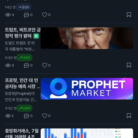
잃었다고 발표했습니
1시간 전
중립적
다. 이는 80,000개
4
0
0
의 일자리 증가 예상
과 크게 다릅니다. 미
트럼프, 비트코인 긍
국 노동부의 데이터에
정적 평가 밝혀
따르면 실업률은 4.
N
1%로 소폭 감소했습
도널드 트럼프 전 미
니다. 경제 전문가들
국 대통령이 "비트코
은 85,000개의 일자
인은 큰 일이다. 사람
2시간 전
긍정적
리 증가를 예상했으
들이 비트코인으로 결
6
0
0
나, 실제로는 감소했
제하고 있다. 이는 달
습니다. 이는 연방준
러에 대한 압박을 줄
비제도(Fed)가 금리
프로핏, 인간 대 인
인다. 우리나라에 좋
인상 여부를 결정하는
공지능 예측 시장 출
은 일이다"라고 말했
데 중요한 영향을 미
시
습니다. 트럼프의 발
N
프로핏(Prophet)이
칠 수 있습니다. 이번
언은 암호화폐에 대한
인간과 인공지능 간의
일자리 감소는 일반
긍정적인 시각을 드러
예측 시장을 출시했습
3시간 전
긍정적
투자자에게 중요한 신
냅니다. 그의 아들들
니다. 사용자는 어떤
호입니다. 금리 인상
5
0
0
이 지분을 가진 암호
주제든 시장을 만들고
이 지연될 경우, 자산
화폐 채굴 회사인 아
프로핏과 직접 거래할
가격에 긍정적인 영향
메리칸 비트코인은 최
중앙화거래소, 7월
수 있습니다. 이 서비
을 미칠 수 있습니다.
근 2분기 동안 5,72
선물 거래량 4조 달
스는 사용자에게 예측