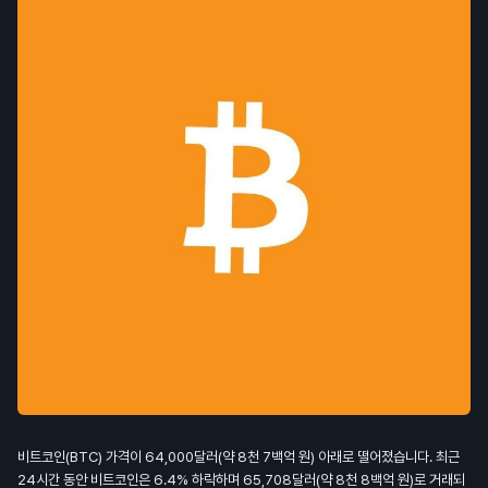
비트코인(BTC) 가격이 64,000달러(약 8천 7백억 원) 아래로 떨어졌습니다. 최근
24시간 동안 비트코인은 6.4% 하락하며 65,708달러(약 8천 8백억 원)로 거래되