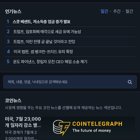
인기뉴스
일간
·
주간
·
월간
스콧 베센트, 저소득층 임금 증가 발표
1
트럼프, 암호화폐 매각으로 세금 유예 가능성
2
트럼프, 이란 전쟁 곧 끝날 것이라고 전망
3
미국 법원, 샘 뱅크먼-프리드 유죄 확정
4
온도 파이낸스, 창립자 모친 CEO 해임 소송 제기
5
코인뉴스
시장에 영향을 주는 주요 코인 뉴스를 선별해 요약 제공하는 뉴스 섹션입니다.
미국, 7월 23,000
개 일자리 감소 발표
N
미국 경제가 7월에 2
3,000개의 일자리를