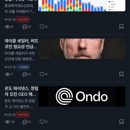
0만 달러(약 800억
러로 감소
을 통해 수익을 올릴
N
중앙화거래소(CEX)
원)의 손실을 기록했
기회를 제공합니다.
의 선물 거래량이 7월
습니다. 비트코인 가
프로핏은 인공지능을
에 4조 달러(약 5천
4시간 전
부정적
격이 2분기 동안 11%
활용해 예측의 정확성
800조 원)로 감소했
하락한 영향이 컸습니
6
0
0
을 높이고, 사용자들
습니다. 이는 2023
다. 그러나 이 회사는
은 자신의 전문 지식
년 12월 이후 가장 낮
비트코인 932개를
을 활용해 시장을 형
마이클 세일러, 비트
은 수준입니다. 이 통
채굴하며 생산량을 증
성할 수 있습니다. 가
코인 필요성 언급
계는 암호화폐 분석
가시켰습니다. 트럼프
입 시 코드 "COIN10
플랫폼인 크립토랭크
N
마이클 세일러가 비트
의 긍정적인 발언은
1"을 입력하면 혜택을
(CryptoRank)의 자
코인에 대한 명확한
비트코인 가격에 긍정
받을 수 있습니다. 이
료를 바탕으로 합니
규제가 필요하지 않다
적인 영향을 미칠 수
6시간 전
중립적
예측 시장은 일반 투
다. 최근 몇 달 동안 기
고 주장했습니다. 그
있습니다. 이는 일반
자자에게 새로운 투자
7
0
0
술주 매도와 원자재
는 미국이 명확한 규
투자자들에게 비트코
기회를 제공합니다.
가격 상승 등으로 시
제를 필요로 한다고
인에 대한 신뢰를 높
인공지능과의 거래는
장이 불안정해졌습니
온도 파이낸스, 창립
강조했습니다. 세일러
이고, 향후 가격 상승
예측의 정확성을 높일
다. 이러한 상황은 중
자 모친 CEO 해임
는 최근 비트코인을
가능성을 높일 수 있
수 있어, 투자자들은
앙화거래소의 거래량
소송 제기
매각해 1억 달러(약 1,
N
온도 파이낸스의 창립
습니다.
더 나은 결정을 내릴
에도 영향을 미친 것
400억 원)를 모금했
자 고 나단 올먼의 모
수 있습니다.
으로 보입니다. 이 소
습니다. 현재 미국 상
친 캐서린 올먼이 CE
8시간 전
부정적
식은 투자자들에게 중
원은 가상자산 산업을
O 이안 드 보드를 해
요한 의미를 가집니
10
0
0
위한 CLARITY 법안
임하고 회사를 장악하
다. 거래량 감소는 시
을 통과시킬 시간이
려고 소송을 제기했습