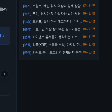
5 거래...
트럼프, 케빈 워시 의장과 경제 상담
17시간 전
[뉴스]
 때문입
푸틴, 러시아 첫 가상자산 법안 서명
19시간 전
[뉴스]
트럼프, 유가 하락 예고하지만 다시
19시간 전
[뉴스]
오를 수 ...
비트코인 하방 삼각수렴 끝나가는중..
19시간 전
[분석]
기
바이낸스 유저들이 생각하는 비트코
19시간 전
[분석]
인 바닥
리플(XRP) 초특급 분석, 마지막 한번
19시간 전
[분석]
받아...
과거로 본 비트코인의 현재위치 분석
19시간 전
[분석]
ETH/BTC는 매크로 바닥
업비트 신규상장 캡코인 이
라이트코인(LTC)는 향
찍었다
거설마
에 어떻게 될거같음?