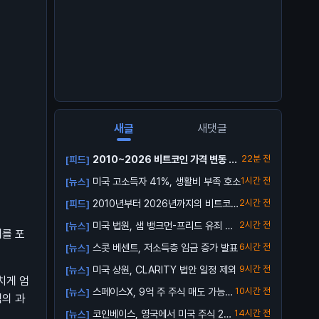
새글
새댓글
2010~2026 비트코인 가격 변동 총
22분 전
[피드]
정리 ...
미국 고소득자 41%, 생활비 부족 호소
1시간 전
[뉴스]
2010년부터 2026년까지의 비트코인
2시간 전
[피드]
가격 ...
미국 법원, 샘 뱅크먼-프리드 유죄 확
2시간 전
[뉴스]
제를 포
정
스콧 베센트, 저소득층 임금 증가 발표
6시간 전
[뉴스]
미국 상원, CLARITY 법안 일정 제외
9시간 전
[뉴스]
치게 엄
스페이스X, 9억 주 주식 매도 가능해
10시간 전
[뉴스]
협의 과
져
코인베이스, 영국에서 미국 주식 24/
14시간 전
[뉴스]