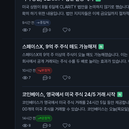
과의 관계에서도 중요한 요소가 될 수 있습니다.
미국 상원이 8월 6일에 CLARITY 법안을 논의하지 않기로 했습니다
확히 하기 위한 내용입니다. 법안 지지자들은 이제 금요일까지 절차적
8월 10일부터 휴회에 들어갑니다. 법안이 통과될 가능성은 30%로
중립적
9시간 전
아직 법안에 대한 투표를 진행하지 않았습니다. 민주당 측은 9월에 
7
0
0
관하고 있습니다. 이 법안이 통과되면 암호화폐 시장에 긍정적인 영향
자들은 법안 통과가 비트코인 가격 상승으로 이어질 가능성을 주목해
스페이스X, 9억 주 주식 매도 가능해져
N
스페이스X의 9억 주 이상의 주식이 오늘 매도 가능해졌습니다. 이는
회사에서 공개 거래되는 주식 수를 두 배로 늘리는 효과가 있습니다. 
기 투자자들이 매도할 수 있게 해줍니다. 스페이스X는 최근 IPO 이
부정적
10시간 전
다. 초기 공개 거래에서 5% 미만의 주식만 거래되었으나, 오늘부터 9
7
0
0
면서 주식 공급이 크게 증가합니다. 이로 인해 주가가 더 하락할 수 
번 주식 매도 가능은 일반 투자자에게 중요한 의미를 가집니다. 주식
코인베이스, 영국에서 미국 주식 24/5 거래 시작
이 커질 수 있어, 투자자들은 신중한 판단이 필요합니다.
N
코인베이스가 영국에서 미국 주식 거래를 24시간 5일 동안 제공합니다
00개의 미국 주식을 거래할 수 있습니다. 코인베이스는 오늘(목요일
식 거래 서비스를 시작했습니다. 사용자는 주식을 사고팔고 관리할 수
긍정적
14시간 전
는 코인베이스가 제공하는 새로운 기능입니다. 이 서비스는 영국 투자
8
0
0
공합니다. 주식 거래가 가능해지면서, 사용자들은 다양한 자산에 접근