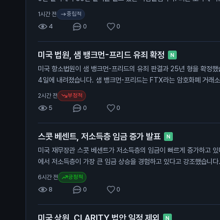
생활비 부족을 겪고 있다고 합니다. 특히 30만 달러에서 50만 달러
중립적
1시간 전
비율이 크게 증가했습니다. 50만 달러 이상을 버는 사람들도 40%
4
0
0
합니다. 이 소식은 고소득자들도 경제적 어려움을 겪고 있다는 점에서
와 경제 전반에 영향을 미칠 수 있습니다.
미국 법원, 샘 뱅크먼-프리드 유죄 확정
N
미국 항소법원이 샘 뱅크먼-프리드의 유죄 판결과 25년 형을 확정했습
4일에 내려졌습니다. 샘 뱅크먼-프리드는 FTX라는 암호화폐 거래소
투자자에게서 수십억 달러를 사취한 혐의로 유죄 판결을 받았습니다.
부정적
2시간 전
이지 않았습니다. 이 판결은 일반 투자자에게 중요한 의미를 가집니다
5
0
0
폐 시장에 대한 신뢰를 떨어뜨릴 수 있기 때문입니다.
스콧 베센트, 저소득층 임금 증가 발표
N
미국 재무장관 스콧 베센트가 저소득층의 임금이 빠르게 증가하고 있
에서 저소득층이 가장 큰 임금 상승을 경험하고 있다고 강조했습니다.
경제 성장과 관련이 있습니다. 베센트 장관은 저소득층의 25%가 2
긍정적
6시간 전
언급했습니다. 이는 트럼프 대통령의 첫 임기 동안 블루칼라 노동자들
8
0
0
데이터를 기반으로 하고 있습니다. 그는 이제 저소득층이 더 이상 
습니다. 이 발표는 일반 투자자에게 중요한 의미를 가집니다. 임금 
미국 상원, CLARITY 법안 일정 제외
향을 미칠 수 있으며, 이는 경제 성장에 기여할 수 있습니다. 또한,
N