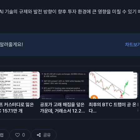
I 기술의 규제와 발전 방향이 향후 투자 환경에 큰 영향을 미칠 수 있기
 알려줄게요!
차트보
셀프 커스터디로 잃은
공포가 고래 매집을 덮은
최후의 BTC 트랩이 곧 온
 157.1만 개
가운데, 거래소서 12.2억
다...
달러 유출… BTC는 보합
🧐
랩
0
공유