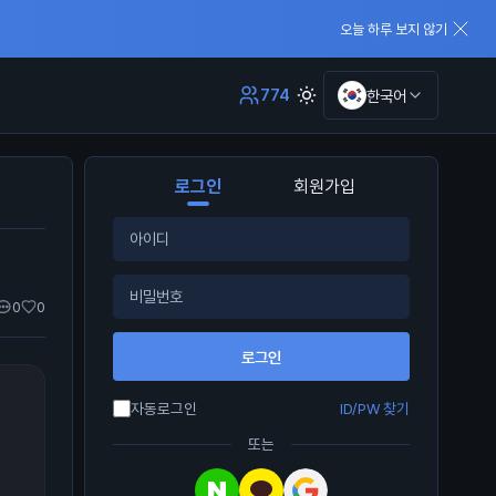
오늘 하루 보지 않기
774
한국어
로그인
회원가입
0
0
로그인
자동로그인
ID/PW 찾기
또는