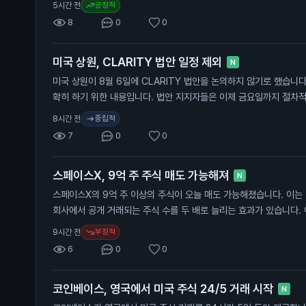
긍정적
5시간 전
언급했습니다. 이는 트럼프 대통령의 첫 임기 동안 블루칼라 노동자들
8
0
0
데이터를 기반으로 하고 있습니다. 그는 이제 저소득층이 더 이상 
습니다. 이 발표는 일반 투자자에게 중요한 의미를 가집니다. 임금 
미국 상원, CLARITY 법안 일정 제외
향을 미칠 수 있으며, 이는 경제 성장에 기여할 수 있습니다. 또한,
N
과의 관계에서도 중요한 요소가 될 수 있습니다.
미국 상원이 8월 6일에 CLARITY 법안을 논의하지 않기로 했습니다
확히 하기 위한 내용입니다. 법안 지지자들은 이제 금요일까지 절차적
8월 10일부터 휴회에 들어갑니다. 법안이 통과될 가능성은 30%로
중립적
8시간 전
아직 법안에 대한 투표를 진행하지 않았습니다. 민주당 측은 9월에 
7
0
0
관하고 있습니다. 이 법안이 통과되면 암호화폐 시장에 긍정적인 영향
자들은 법안 통과가 비트코인 가격 상승으로 이어질 가능성을 주목해
스페이스X, 9억 주 주식 매도 가능해져
N
스페이스X의 9억 주 이상의 주식이 오늘 매도 가능해졌습니다. 이는
회사에서 공개 거래되는 주식 수를 두 배로 늘리는 효과가 있습니다. 
기 투자자들이 매도할 수 있게 해줍니다. 스페이스X는 최근 IPO 이
부정적
9시간 전
다. 초기 공개 거래에서 5% 미만의 주식만 거래되었으나, 오늘부터 9
6
0
0
면서 주식 공급이 크게 증가합니다. 이로 인해 주가가 더 하락할 수 
번 주식 매도 가능은 일반 투자자에게 중요한 의미를 가집니다. 주식
코인베이스, 영국에서 미국 주식 24/5 거래 시작
이 커질 수 있어, 투자자들은 신중한 판단이 필요합니다.
N