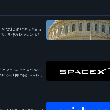
이 1.7%의 임금 증가를 보였다는
부유층에 뒤처지지 않는다고 주장했
상승이 소비자 지출에 긍정적인 영
 저소득층의 임금 상승은 인플레이션
. 이 법안은 암호화폐 규제를 명
 경로를 확보해야 합니다. 상원은
 낮습니다. 상원 다수당 원내대표는
법안이 통과할 수 있을 것이라고 낙
을 미칠 수 있습니다. 일반 투자
야 합니다.
 엘론 머스크의 우주 및 인공지능
이번 주식 매도 가능은 직원과 초
후 주가가 하락세를 보이고 있습니
억 1,150만 주가 매도 가능해지
있다는 우려가 커지고 있습니다. 이
 공급이 늘어나면 가격 하락 압력