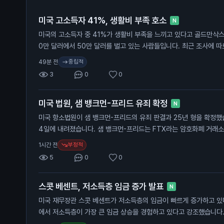
미국 고소득자 41%, 생활비 부족 호소
N
미국의 고소득자 중 41%가 생활비 부족을 느끼고 있다고 골드만삭스
0만 달러에서 50만 달러를 벌고 있는 사람들입니다. 최근 조사에 따
생활비 부족을 겪고 있다고 합니다. 특히 30만 달러에서 50만 달러
중립적
49분 전
비율이 크게 증가했습니다. 50만 달러 이상을 버는 사람들도 40%
3
0
0
합니다. 이 소식은 고소득자들도 경제적 어려움을 겪고 있다는 점에서
와 경제 전반에 영향을 미칠 수 있습니다.
미국 법원, 샘 뱅크먼-프리드 유죄 확정
N
미국 항소법원이 샘 뱅크먼-프리드의 유죄 판결과 25년 형을 확정했습
4일에 내려졌습니다. 샘 뱅크먼-프리드는 FTX라는 암호화폐 거래소
투자자에게서 수십억 달러를 사취한 혐의로 유죄 판결을 받았습니다.
부정적
1시간 전
이지 않았습니다. 이 판결은 일반 투자자에게 중요한 의미를 가집니다
5
0
0
폐 시장에 대한 신뢰를 떨어뜨릴 수 있기 때문입니다.
스콧 베센트, 저소득층 임금 증가 발표
N
미국 재무장관 스콧 베센트가 저소득층의 임금이 빠르게 증가하고 있
에서 저소득층이 가장 큰 임금 상승을 경험하고 있다고 강조했습니다.
경제 성장과 관련이 있습니다. 베센트 장관은 저소득층의 25%가 2