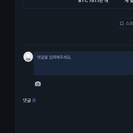
BTC 157.1만 개
게 
스크
댓글
0