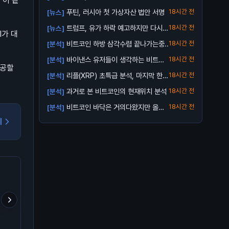
 이 같
푸틴, 러시아 첫 가상자산 법안 서명
18시간 전
[뉴스]
트럼프, 유가 하락 예고하지만 다시
18시간 전
[뉴스]
I가 대
오를 수 ...
비트코인 하방 삼각수렴 끝나가는중..
18시간 전
[분석]
바이낸스 유저들이 생각하는 비트코
18시간 전
[분석]
제공할
인 바닥
리플(XRP) 초특급 분석, 마지막 한번
18시간 전
[분석]
받아...
과거로 본 비트코인의 현재위치 분석
18시간 전
[분석]
비트코인 바닥은 거의다왔지만 올인
18시간 전
[분석]
은 금지
기
김치 프리미엄 거의다 빠졌
트럼프 형님의 구독 서비스
공포가 고래 매집을 덮은