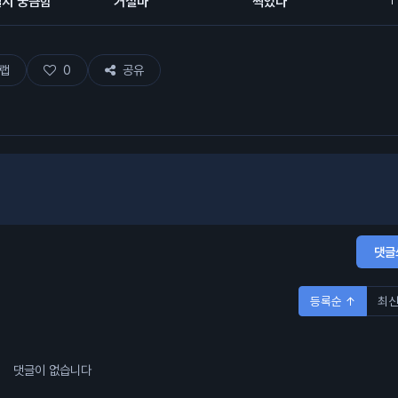
될지 궁금함
거설마
찍었다
랩
0
공유
댓글
등록순 ↑
최신
댓글이 없습니다