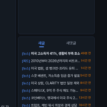
새글
새댓글
미국 고소득자 41%, 생활비 부족 호소
49분 전
[뉴스]
2010년부터 2026년까지의 비트코인
1시간 전
[피드]
가격 ...
미국 법원, 샘 뱅크먼-프리드 유죄 확
1시간 전
[뉴스]
정
스콧 베센트, 저소득층 임금 증가 발표
5시간 전
[뉴스]
미국 상원, CLARITY 법안 일정 제외
8시간 전
[뉴스]
스페이스X, 9억 주 주식 매도 가능해
9시간 전
[뉴스]
져
코인베이스, 영국에서 미국 주식 24/
13시간 전
[뉴스]
5 거래...
트럼프, 케빈 워시 의장과 경제 상담
16시간 전
[뉴스]