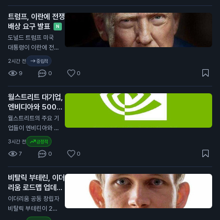
이 계속될 것이라고
트럼프, 이란에 전쟁
말했습니다. 쉬프는
배상 요구 발표
금과 은의 가격 상승
N
이 투자자 신뢰 부족
도널드 트럼프 미국
을 반영한다고 설명했
대통령이 이란에 전쟁
습니다. 금 가격은 최
배상을 요구한다고 밝
2시간 전
중립적
근 4,200달러(약 57
혔습니다. 그는 이란
9
0
0
0만 원)를 넘어서며
의 공격, 갈등으로 인
상승세를 보이고 있습
한 사망자, 시위대 사
니다. 그는 금이 장기
월스트리트 대기업,
망 사건에 대한 보상
적으로 유망하다고 강
엔비디아와 5000
을 요구했습니다. 트
조했으며, 은도 더 큰
억 달러 AI 협력
럼프 대통령은 이란과
N
월스트리트의 주요 기
수익을 가져올 수 있
의 군사적 긴장을 완
업들이 엔비디아와 5
다고 덧붙였습니다.
화하는 대신 경제적
000억 달러 규모의
3시간 전
긍정적
이 뉴스는 비트코인
압박을 강화할 준비가
인공지능(AI) 자금 조
투자자에게 중요합니
7
0
0
되어 있다고 말했습니
달 계약을 체결했습니
다. 비트코인의 하락
다. 그는 이란이 새로
다. 이 소식은 금융 전
이 계속될 경우, 투자
운 합의에 동의하도록
비탈릭 부테린, 이더
문 매체인 파이낸셜
자들은 자산을 재조정
경제적 고통이 커질
리움 로드맵 업데이
타임스가 보도했습니
할 필요가 있을 수 있
것이라고 예상했습니
트 발표
다. 이번 협력은 AI 기
N
이더리움 공동 창립자
습니다.
다. 이란은 미국이 전
술의 발전과 시장 확
비탈릭 부테린이 20
쟁 배상과 제재 해제
대에 따라 이루어졌습
23년 이더리움 로드