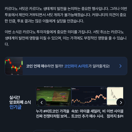
카르다노 서밋은 카르다노 생태계의 발전을 논의하는 중요한 행사입니다. 그러나 이번
투표에서 제안이 거부되면서 서밋 개최가 불가능해졌습니다. 커뮤니티의 의견이 중요
한 만큼, 투표 결과는 많은 이들에게 실망을 안겼습니다.
이번 소식은 카르다노 투자자들에게 중요한 의미를 가집니다. 서밋 취소는 카르다노
생태계의 발전에 영향을 미칠 수 있으며, 이는 가격에도 부정적인 영향을 줄 수 있습니
다.
코인 언제 매수
하면 될까?
코인와이 AI차트
가 알려줄게요!
실시간
암호화폐 소식
인기글
누가 #비트코인 가격을
속보: 마이클 세일러, 비
이번 사이클 바닥
진짜 전쟁터처럼 보여주
트코인 추가 매수 시사.
점까지 $PUMP
는 사이트를 만들어놨다
스레드 간다. 첫
$0.001675에
고, $0.0025