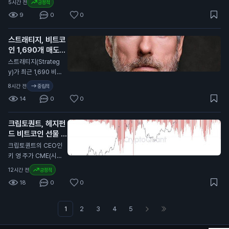
5시간 전
긍정적
를 요구하는 조건을
니다. 엔비디아는 그
맵을 업데이트했다고
충족해야 항로를 재개
9
0
0
래픽 처리 장치(GP
밝혔습니다. 새로운
할 것이라고 주장하고
U) 분야에서 큰 영향
로드맵은 양자 안전
있습니다. 이번 발표
력을 가진 기업으로,
스트래티지, 비트코
성, 개인 정보 보호, 네
는 일반 투자자에게
AI 인프라에 대한 수
인 1,690개 매도
이티브 롤업, 확장성,
중요합니다. 이란과의
요가 증가하고 있습니
발표
그리고 간소화된 프로
N
스트래티지(Strateg
갈등이 계속되면 에너
다. 이에 따라 여러 기
토콜을 우선시합니다.
y)가 최근 1,690 비트
지 시장에 영향을 미
업들이 AI 관련 투자
부테린은 X 플랫폼에
코인(BTC)을 1억 8,
칠 수 있으며, 이는 가
8시간 전
중립적
에 나서고 있습니다.
서 이 로드맵을 공개
000만 달러(약 2,50
격 상승으로 이어질
이 뉴스는 일반 투자
14
0
0
하며, 현재 기술 방향
0억 원)에 매도했습니
수 있습니다.
자에게 중요한 의미를
과 비교했습니다. 이
다. 이로 인해 보유 비
가집니다. AI 시장의
더리움 재단은 양자
크립토퀀트, 헤지펀
트코인은 84만 447
성장과 함께 엔비디아
컴퓨터가 현재 사용하
드 비트코인 선물 매
개로 줄어들었습니다.
의 주가 상승이 예상
는 암호화 기술을 위
수 전환 발표
스트래티지는 이번 매
N
크립토퀀트의 CEO인
되며, 이는 투자자들
협할 것이라고 경고했
도를 통해 자금을 확
키 영 주가 CME(시카
의 자산에도 긍정적인
습니다. 따라서, 202
보하고, 향후 전략적
고상품거래소) 헤지펀
영향을 미칠 수 있습
12시간 전
긍정적
9년까지 완전한 양자
투자에 활용할 계획이
드가 비트코인 선물
니다.
보호를 목표로 하는
18
0
0
라고 밝혔습니다. 비
포지션을 매수로 전환
'린 이더리움' 로드맵
트코인은 최근 가격
했다고 밝혔습니다.
을 수립했습니다. 이
변동이 큰 자산으로,
이 변화는 헤지펀드가
1
2
3
4
5
번 업데이트는 이더리
많은 투자자들이 이
수년간 매도 포지션을
움의 보안과 개인 정
소식에 주목하고 있습
유지한 후에 일어난