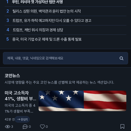
푸틴, 러시아 첫 가상자산 법안 서명
1
틸리스 상원 의원, 백악관과 윤리 법안 논의 시작
2
트럼프, 유가 하락 예고하지만 다시 오를 수 있다고 경고
3
트럼프, 케빈 워시 의장과 경제 상담
4
중국, 미국 기업 6곳 제재 및 드론 수출 통제 발표
5
코인뉴스
시장에 영향을 주는 주요 코인 뉴스를 선별해 요약 제공하는 뉴스 섹션입니다.
미국 고소득자
41%, 생활비 부족
호소
N
미국의 고소득자 중 4
1%가 생활비 부족을
느끼고 있다고 골드만
42분 전
중립적
삭스가 발표했습니다.
3
0
0
이들은 연간 30만 달