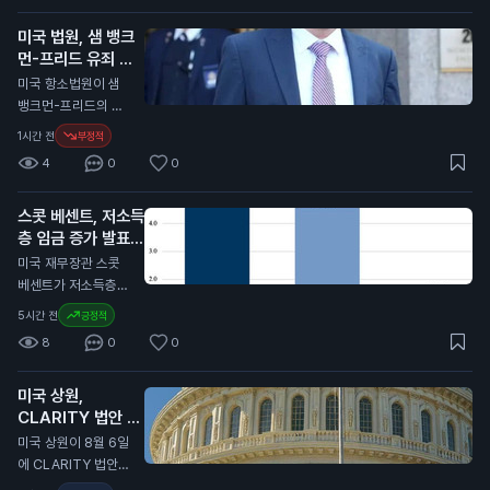
러에서 50만 달러를
미국 법원, 샘 뱅크
벌고 있는 사람들입니
먼-프리드 유죄 확
다. 최근 조사에 따르
정
면, 미국인 전체의 약
N
미국 항소법원이 샘
63%가 생활비 부족
뱅크먼-프리드의 유
을 겪고 있다고 합니
죄 판결과 25년 형을
1시간 전
부정적
다. 특히 30만 달러에
확정했습니다. 이 판
4
0
0
서 50만 달러를 버는
결은 2024년 8월 4
고소득자들 사이에서
일에 내려졌습니다.
이 비율이 크게 증가
스콧 베센트, 저소득
샘 뱅크먼-프리드는
했습니다. 50만 달러
층 임금 증가 발표
FTX라는 암호화폐
이상을 버는 사람들도
거래소의 CEO였습니
N
미국 재무장관 스콧
40%가 생활비에 어
다. 그는 고객과 투자
베센트가 저소득층의
려움을 겪고 있다고
자에게서 수십억 달러
임금이 빠르게 증가하
5시간 전
긍정적
합니다. 이 소식은 고
를 사취한 혐의로 유
고 있다고 밝혔습니
소득자들도 경제적 어
8
0
0
죄 판결을 받았습니
다. 그는 최근 발표에
려움을 겪고 있다는
다. 항소법원은 그의
서 저소득층이 가장
점에서 중요합니다.
주장을 받아들이지 않
미국 상원,
큰 임금 상승을 경험
이는 소비자 신뢰도와
았습니다. 이 판결은
CLARITY 법안 일
하고 있다고 강조했습
경제 전반에 영향을
일반 투자자에게 중요
정 제외
니다. 이는 도널드 트
N
미국 상원이 8월 6일
미칠 수 있습니다.
한 의미를 가집니다.
럼프 대통령 하의 경
에 CLARITY 법안을
뱅크먼-프리드의 범
제 성장과 관련이 있
논의하지 않기로 했습