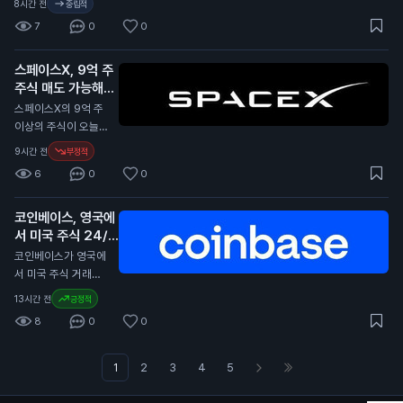
8시간 전
중립적
죄가 암호화폐 시장에
습니다. 베센트 장관
니다. 이 법안은 암호
대한 신뢰를 떨어뜨릴
7
0
0
은 저소득층의 25%
화폐 규제를 명확히
수 있기 때문입니다.
가 2%의 실질 임금
하기 위한 내용입니
상승을 경험했다고 언
스페이스X, 9억 주
다. 법안 지지자들은
급했습니다. 이는 트
주식 매도 가능해져
이제 금요일까지 절차
럼프 대통령의 첫 임
적 경로를 확보해야
N
스페이스X의 9억 주
기 동안 블루칼라 노
합니다. 상원은 8월 1
이상의 주식이 오늘
동자들이 1.7%의 임
0일부터 휴회에 들어
매도 가능해졌습니다.
9시간 전
부정적
금 증가를 보였다는
갑니다. 법안이 통과
이는 엘론 머스크의
데이터를 기반으로 하
6
0
0
될 가능성은 30%로
우주 및 인공지능 회
고 있습니다. 그는 이
낮습니다. 상원 다수
사에서 공개 거래되는
제 저소득층이 더 이
당 원내대표는 아직
코인베이스, 영국에
주식 수를 두 배로 늘
상 부유층에 뒤처지지
법안에 대한 투표를
서 미국 주식 24/5
리는 효과가 있습니
않는다고 주장했습니
진행하지 않았습니다.
거래 시작
다. 이번 주식 매도 가
N
코인베이스가 영국에
다. 이 발표는 일반 투
민주당 측은 9월에 법
능은 직원과 초기 투
서 미국 주식 거래를
자자에게 중요한 의미
안이 통과할 수 있을
자자들이 매도할 수
24시간 5일 동안 제
를 가집니다. 임금 상
13시간 전
긍정적
것이라고 낙관하고 있
있게 해줍니다. 스페
공합니다. 이제 영국
승이 소비자 지출에
습니다. 이 법안이 통
8
0
0
이스X는 최근 IPO 이
사용자들은 약 4,00
긍정적인 영향을 미칠
과되면 암호화폐 시장
후 주가가 하락세를
0개의 미국 주식을 거
수 있으며, 이는 경제
에 긍정적인 영향을
보이고 있습니다. 초
래할 수 있습니다. 코
1
2
3
4
5
성장에 기여할 수 있
미칠 수 있습니다. 일
기 공개 거래에서 5%
인베이스는 오늘(목요
습니다. 또한, 저소득
반 투자자들은 법안
미만의 주식만 거래되
일)부터 영국 사용자