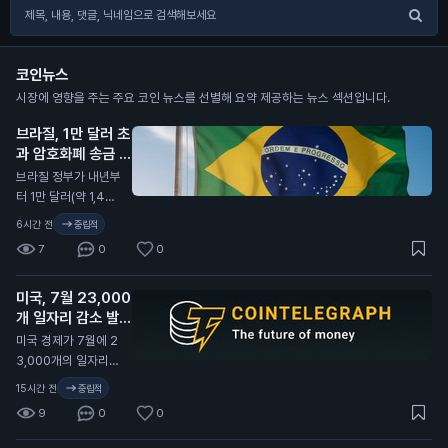
코인뉴스
시장에 영향을 주는 주요 코인 뉴스를 선별해 요약 제공하는 뉴스 섹션입니다.
브라질, 1만 달러 초
과 암호화폐 송금 지
연 발표
N
브라질 정부가 내년부
터 1만 달러(약 1,400
만 원) 이상의 암호화
6시간 전
중립적
폐 송금을 최대 24시
7
0
0
간 지연시키기로 했습
니다. 이는 새로운 사
미국, 7월 23,000
기 방지 규정에 따른
개 일자리 감소 발표
조치입니다. 이번 규
정은 외국 기업이나
N
미국 경제가 7월에 2
개인 지갑으로의 송금
3,000개의 일자리를
에 적용됩니다. 브라
잃었다고 발표했습니
15시간 전
중립적
질 정부는 이를 통해
다. 이는 80,000개
9
0
0
금융 범죄를 예방하
의 일자리 증가 예상
고, 투명성을 높이겠
과 크게 다릅니다. 미