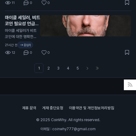
하락한 영향이 컸습니
11
0
0
을 높이고, 사용자들
습니다. 이는 2023
다. 그러나 이 회사는
은 자신의 전문 지식
년 12월 이후 가장 낮
비트코인 932개를
을 활용해 시장을 형
마이클 세일러, 비트
은 수준입니다. 이 통
채굴하며 생산량을 증
성할 수 있습니다. 가
코인 필요성 언급
계는 암호화폐 분석
가시켰습니다. 트럼프
입 시 코드 "COIN10
플랫폼인 크립토랭크
N
마이클 세일러가 비트
의 긍정적인 발언은
1"을 입력하면 혜택을
(CryptoRank)의 자
코인에 대한 명확한
비트코인 가격에 긍정
받을 수 있습니다. 이
료를 바탕으로 합니
규제가 필요하지 않다
적인 영향을 미칠 수
21시간 전
중립적
예측 시장은 일반 투
다. 최근 몇 달 동안 기
고 주장했습니다. 그
있습니다. 이는 일반
자자에게 새로운 투자
12
0
0
술주 매도와 원자재
는 미국이 명확한 규
투자자들에게 비트코
기회를 제공합니다.
가격 상승 등으로 시
제를 필요로 한다고
인에 대한 신뢰를 높
인공지능과의 거래는
장이 불안정해졌습니
강조했습니다. 세일러
1
2
3
4
5
이고, 향후 가격 상승
예측의 정확성을 높일
다. 이러한 상황은 중
는 최근 비트코인을
가능성을 높일 수 있
수 있어, 투자자들은
앙화거래소의 거래량
매각해 1억 달러(약 1,
습니다.
더 나은 결정을 내릴
에도 영향을 미친 것
400억 원)를 모금했
수 있습니다.
으로 보입니다. 이 소
습니다. 현재 미국 상
식은 투자자들에게 중
원은 가상자산 산업을
요한 의미를 가집니
위한 CLARITY 법안
제휴 문의
게재 중단요청
이용약관 및 개인정보처리방침
다. 거래량 감소는 시
을 통과시킬 시간이
장의 유동성이 줄어들
부족합니다. 이 법안
© 2025 CoinWhy. All rights reserved.
수 있음을 나타내며,
은 가상자산 거래와
이는 암호화폐 가격에
자본 형성을 위한 연
이메일 : coinwhy777@gmail.com
부정적인 영향을 미칠
방 규칙을 제정하는