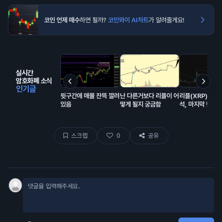
코인 언제 매수
하면 될까?
코인와이 AI차트
가 알려줄게요!
실시간
암호화폐 소식
인기글
윗구간에 매물 잔뜩 깔려
난 다른거보다 리플이 어
리플(XRP) 초특
있음
떻게 될지 궁금함
석, 마지막 한번
만한 자리 오는중
스크랩
0
공유