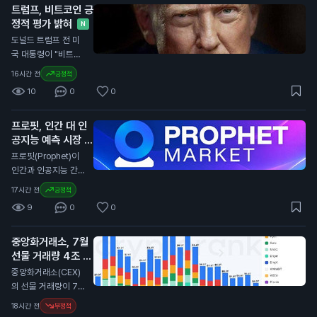
다는 의도를 밝혔습니
트럼프, 비트코인 긍
국 노동부의 데이터에
다. 새로운 규정은 내
정적 평가 밝혀
따르면 실업률은 4.
N
년부터 시행될 예정입
1%로 소폭 감소했습
도널드 트럼프 전 미
니다. 일반 투자자에
니다. 경제 전문가들
국 대통령이 "비트코
게는 송금이 지연되면
은 85,000개의 일자
인은 큰 일이다. 사람
16시간 전
긍정적
거래가 늦어질 수 있
리 증가를 예상했으
들이 비트코인으로 결
어, 자산 관리에 주의
10
0
0
나, 실제로는 감소했
제하고 있다. 이는 달
가 필요합니다. 특히
습니다. 이는 연방준
러에 대한 압박을 줄
해외 거래를 계획 중
비제도(Fed)가 금리
프로핏, 인간 대 인
인다. 우리나라에 좋
인 투자자들은 이 점
인상 여부를 결정하는
공지능 예측 시장 출
은 일이다"라고 말했
을 고려해야 합니다.
데 중요한 영향을 미
시
습니다. 트럼프의 발
N
프로핏(Prophet)이
칠 수 있습니다. 이번
언은 암호화폐에 대한
인간과 인공지능 간의
일자리 감소는 일반
긍정적인 시각을 드러
예측 시장을 출시했습
17시간 전
긍정적
투자자에게 중요한 신
냅니다. 그의 아들들
니다. 사용자는 어떤
호입니다. 금리 인상
9
0
0
이 지분을 가진 암호
주제든 시장을 만들고
이 지연될 경우, 자산
화폐 채굴 회사인 아
프로핏과 직접 거래할
가격에 긍정적인 영향
메리칸 비트코인은 최
중앙화거래소, 7월
수 있습니다. 이 서비
을 미칠 수 있습니다.
근 2분기 동안 5,72
선물 거래량 4조 달
스는 사용자에게 예측
0만 달러(약 800억
러로 감소
을 통해 수익을 올릴
N
중앙화거래소(CEX)
원)의 손실을 기록했
기회를 제공합니다.
의 선물 거래량이 7월
습니다. 비트코인 가
프로핏은 인공지능을
에 4조 달러(약 5천
18시간 전
부정적
격이 2분기 동안 11%
활용해 예측의 정확성
800조 원)로 감소했