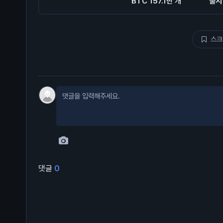
BTC 157.1만 개
출시
스크
댓글
0