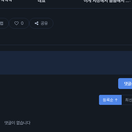
 ㅋㅋㅋ
네요
이게 시장에서 줍줍해서 모
은 돈이고 에어드랍이 대충
80% 차지함.
랩
0
공유
댓글
등록순 ↑
최신
댓글이 없습니다