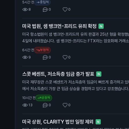
중립적
5시간 전
비율이 크게 증가했습니다. 50만 달러 이상을 버는 사람들도 40%
8
0
0
합니다. 이 소식은 고소득자들도 경제적 어려움을 겪고 있다는 점에서
와 경제 전반에 영향을 미칠 수 있습니다.
미국 법원, 샘 뱅크먼-프리드 유죄 확정
N
미국 항소법원이 샘 뱅크먼-프리드의 유죄 판결과 25년 형을 확정했습
4일에 내려졌습니다. 샘 뱅크먼-프리드는 FTX라는 암호화폐 거래소
투자자에게서 수십억 달러를 사취한 혐의로 유죄 판결을 받았습니다.
부정적
6시간 전
이지 않았습니다. 이 판결은 일반 투자자에게 중요한 의미를 가집니다
9
0
0
폐 시장에 대한 신뢰를 떨어뜨릴 수 있기 때문입니다.
스콧 베센트, 저소득층 임금 증가 발표
N
미국 재무장관 스콧 베센트가 저소득층의 임금이 빠르게 증가하고 있
에서 저소득층이 가장 큰 임금 상승을 경험하고 있다고 강조했습니다.
경제 성장과 관련이 있습니다. 베센트 장관은 저소득층의 25%가 2
긍정적
10시간 전
언급했습니다. 이는 트럼프 대통령의 첫 임기 동안 블루칼라 노동자들
13
0
0
데이터를 기반으로 하고 있습니다. 그는 이제 저소득층이 더 이상 
습니다. 이 발표는 일반 투자자에게 중요한 의미를 가집니다. 임금 
미국 상원, CLARITY 법안 일정 제외
향을 미칠 수 있으며, 이는 경제 성장에 기여할 수 있습니다. 또한,
N
과의 관계에서도 중요한 요소가 될 수 있습니다.