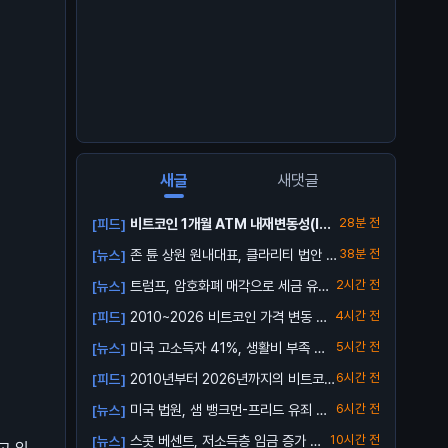
새글
새댓글
비트코인 1개월 ATM 내재변동성(IV):
28분 전
[피드]
3...
존 튠 상원 원내대표, 클라리티 법안 투
38분 전
[뉴스]
표 연...
트럼프, 암호화폐 매각으로 세금 유예
2시간 전
[뉴스]
가능성
2010~2026 비트코인 가격 변동 총
4시간 전
[피드]
정리 ...
미국 고소득자 41%, 생활비 부족 호
5시간 전
[뉴스]
소
2010년부터 2026년까지의 비트코인
6시간 전
[피드]
가격 ...
미국 법원, 샘 뱅크먼-프리드 유죄 확
6시간 전
[뉴스]
정
스콧 베센트, 저소득층 임금 증가 발
10시간 전
[뉴스]