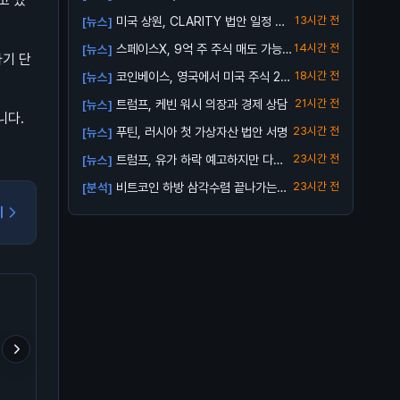
고 있
표
미국 상원, CLARITY 법안 일정 제
13시간 전
[뉴스]
외
스페이스X, 9억 주 주식 매도 가능해
14시간 전
[뉴스]
사기 단
져
코인베이스, 영국에서 미국 주식 24/
18시간 전
[뉴스]
5 거래...
트럼프, 케빈 워시 의장과 경제 상담
21시간 전
[뉴스]
니다.
푸틴, 러시아 첫 가상자산 법안 서명
23시간 전
[뉴스]
트럼프, 유가 하락 예고하지만 다시
23시간 전
[뉴스]
오를 수 ...
비트코인 하방 삼각수렴 끝나가는
23시간 전
[분석]
중..
기
난 다른거보다 리플이 어떻
공포가 고래 매집을 덮은
업비트 신규상장 캡코인 