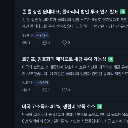
존 튠 상원 원내대표, 클라리티 법안 투표 연기 발표
N
존 튠 상원 원내대표가 클라리티 법안 투표가 9월로 연기됐다고 확인
체인 폴리티코를 통해 전해졌습니다. 클라리티 법안은 가상자산 규제
투표가 예정되어 있었습니다. 하지만 튠 원내대표는 이번 주 투표가 
중립적
38분 전
법안은 통과되면 하원으로 넘어가고, 최종적으로 대통령의 서명이 필
3
0
0
투자자에게 중요한 의미를 가집니다. 클라리티 법안의 지연은 가상자
수 있으며, 이는 투자자들의 자산 가치에 직접적인 영향을 미칠 수 있
트럼프, 암호화폐 매각으로 세금 유예 가능성
N
미국의 트럼프 전 대통령이 암호화폐 보유 자산을 매각하면 세금 유예
가 보도했습니다. 이 제안은 클라리티 법안과 관련된 윤리적 제안으로
는 조건이 포함되어 있습니다. 트럼프는 지난해 암호화폐 사업에서 14억
중립적
2시간 전
수익을 올렸습니다. 클라리티 법안은 암호화폐 산업의 규제를 명확히
6
0
0
이 법안이 통과되면 트럼프는 매각 후 새로운 투자에 자금을 재투자할
니다. 이 뉴스는 일반 투자자에게 중요합니다. 트럼프의 세금 유예가
미국 고소득자 41%, 생활비 부족 호소
크며, 법안 통과 여부가 투자 환경에 직접적인 영향을 줄 수 있습니다
N
미국의 고소득자 중 41%가 생활비 부족을 느끼고 있다고 골드만삭스
0만 달러에서 50만 달러를 벌고 있는 사람들입니다. 최근 조사에 따
생활비 부족을 겪고 있다고 합니다. 특히 30만 달러에서 50만 달러