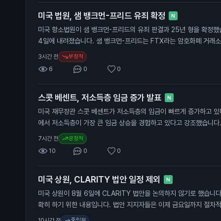
와 경제 전반에 영향을 미칠 수 있습니다.
미국 법원, 샘 뱅크먼-프리드 유죄 확정
N
미국 항소법원이 샘 뱅크먼-프리드의 유죄 판결과 25년 형을 확정했습
4일에 내려졌습니다. 샘 뱅크먼-프리드는 FTX라는 암호화폐 거래소
투자자에게서 수십억 달러를 사취한 혐의로 유죄 판결을 받았습니다.
부정적
3시간 전
이지 않았습니다. 이 판결은 일반 투자자에게 중요한 의미를 가집니다
6
0
0
폐 시장에 대한 신뢰를 떨어뜨릴 수 있기 때문입니다.
스콧 베센트, 저소득층 임금 증가 발표
N
미국 재무장관 스콧 베센트가 저소득층의 임금이 빠르게 증가하고 있
에서 저소득층이 가장 큰 임금 상승을 경험하고 있다고 강조했습니다.
경제 성장과 관련이 있습니다. 베센트 장관은 저소득층의 25%가 2
긍정적
7시간 전
언급했습니다. 이는 트럼프 대통령의 첫 임기 동안 블루칼라 노동자들
10
0
0
데이터를 기반으로 하고 있습니다. 그는 이제 저소득층이 더 이상 
습니다. 이 발표는 일반 투자자에게 중요한 의미를 가집니다. 임금 
미국 상원, CLARITY 법안 일정 제외
향을 미칠 수 있으며, 이는 경제 성장에 기여할 수 있습니다. 또한,
N
과의 관계에서도 중요한 요소가 될 수 있습니다.
미국 상원이 8월 6일에 CLARITY 법안을 논의하지 않기로 했습니다
확히 하기 위한 내용입니다. 법안 지지자들은 이제 금요일까지 절차적
8월 10일부터 휴회에 들어갑니다. 법안이 통과될 가능성은 30%로
중립적
10시간 전