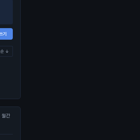
쓰기
순 ↓
월간