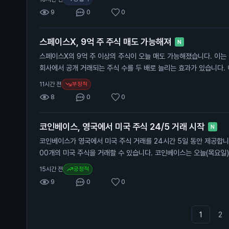
아직 법안에 대한 투표를 진행하지 않았습니다. 민주당 측은 9월에 
9
0
0
관하고 있습니다. 이 법안이 통과되면 암호화폐 시장에 긍정적인 영향
자들은 법안 통과가 비트코인 가격 상승으로 이어질 가능성을 주목해
스페이스X, 9억 주 주식 매도 가능해져
N
스페이스X의 9억 주 이상의 주식이 오늘 매도 가능해졌습니다. 이는
회사에서 공개 거래되는 주식 수를 두 배로 늘리는 효과가 있습니다. 
기 투자자들이 매도할 수 있게 해줍니다. 스페이스X는 최근 IPO 이
부정적
11시간 전
다. 초기 공개 거래에서 5% 미만의 주식만 거래되었으나, 오늘부터 9
8
0
0
면서 주식 공급이 크게 증가합니다. 이로 인해 주가가 더 하락할 수 
번 주식 매도 가능은 일반 투자자에게 중요한 의미를 가집니다. 주식
코인베이스, 영국에서 미국 주식 24/5 거래 시작
이 커질 수 있어, 투자자들은 신중한 판단이 필요합니다.
N
코인베이스가 영국에서 미국 주식 거래를 24시간 5일 동안 제공합니다
00개의 미국 주식을 거래할 수 있습니다. 코인베이스는 오늘(목요일
식 거래 서비스를 시작했습니다. 사용자는 주식을 사고팔고 관리할 수
긍정적
15시간 전
는 코인베이스가 제공하는 새로운 기능입니다. 이 서비스는 영국 투자
9
0
0
공합니다. 주식 거래가 가능해지면서, 사용자들은 다양한 자산에 접근
1
2