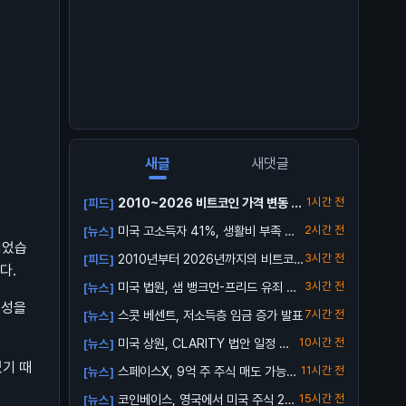
새글
새댓글
2010~2026 비트코인 가격 변동 총
1시간 전
[피드]
정리 ...
미국 고소득자 41%, 생활비 부족 호
2시간 전
[뉴스]
되었습
소
2010년부터 2026년까지의 비트코인
3시간 전
[피드]
다.
가격 ...
미국 법원, 샘 뱅크먼-프리드 유죄 확
3시간 전
[뉴스]
정
정성을
스콧 베센트, 저소득층 임금 증가 발표
7시간 전
[뉴스]
미국 상원, CLARITY 법안 일정 제
10시간 전
[뉴스]
외
있기 때
스페이스X, 9억 주 주식 매도 가능해
11시간 전
[뉴스]
져
코인베이스, 영국에서 미국 주식 24/
15시간 전
[뉴스]