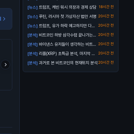
5 거래...
트럼프, 케빈 워시 의장과 경제 상담
18시간 전
[뉴스]
푸틴, 러시아 첫 가상자산 법안 서명
20시간 전
[뉴스]
기
트럼프, 유가 하락 예고하지만 다시
20시간 전
[뉴스]
오를 수 ...
비트코인 하방 삼각수렴 끝나가는
20시간 전
[분석]
중..
바이낸스 유저들이 생각하는 비트코
20시간 전
[분석]
인 바닥
리플(XRP) 초특급 분석, 마지막 한
20시간 전
[분석]
번 받아...
과거로 본 비트코인의 현재위치 분석
20시간 전
[분석]
업비트 신규상장 캡코인 이
난 다른거보다 리플이 어떻
공포가 고래 매집을 덮은
거설마
게 될지 궁금함
가운데, 거래소서 12.2
달러 유출… BTC는 보
🧐