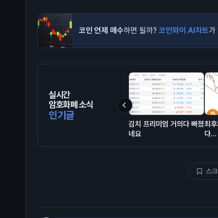
코인 언제 매수
하면 될까?
코인와이 AI차트
가
실시간
암호화폐 소식
인기글
김치 프리미엄 거의다 빠졌
최후
네요
다...
스크