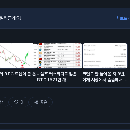
 알려줄게요!
차트보
의 BTC 트랩이 곧 온
- 셀프 커스터디로 잃은
크립토 판 들어온 지 8년,
BTC 157.1만 개
이게 시장에서 줍줍해서 모
은 돈이고 에어드랍이 대충
80% 차지함.
랩
0
공유