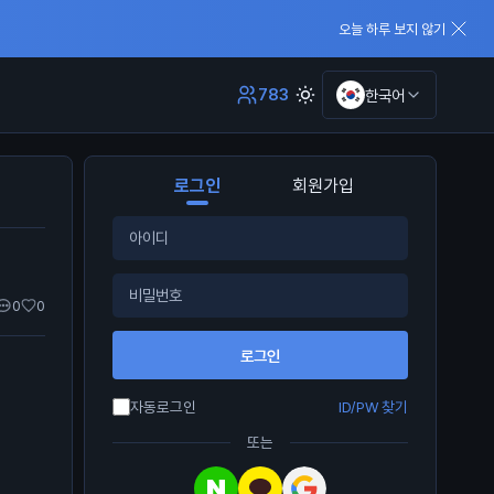
오늘 하루 보지 않기
783
한국어
로그인
회원가입
0
0
로그인
자동로그인
ID/PW 찾기
또는