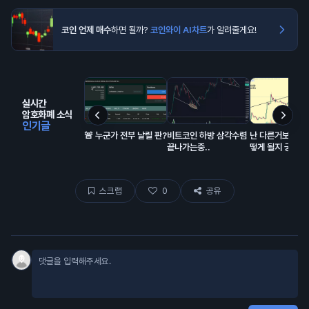
코인 언제 매수
하면 될까?
코인와이 AI차트
가 알려줄게요!
실시간
암호화폐 소식
인기글
🚨 누군가 전부 날릴 판?
비트코인 하방 삼각수렴
난 다른거보다 리
끝나가는중..
떻게 될지 궁금함
스크랩
0
공유