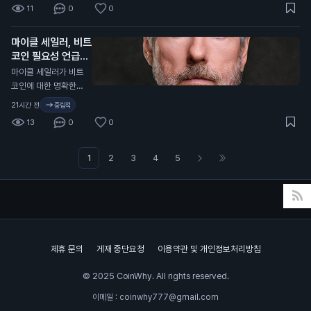
하락한 영향이 컸습니
11
0
0
을 높이고, 사용자들
습니다. 이는 2023
다. 그러나 이 회사는
은 자신의 전문 지식
년 12월 이후 가장 낮
비트코인 932개를
을 활용해 시장을 형
마이클 세일러, 비트
은 수준입니다. 이 통
채굴하며 생산량을 증
성할 수 있습니다. 가
코인 필요성 언급
계는 암호화폐 분석
가시켰습니다. 트럼프
입 시 코드 "COIN10
플랫폼인 크립토랭크
N
마이클 세일러가 비트
의 긍정적인 발언은
1"을 입력하면 혜택을
(CryptoRank)의 자
코인에 대한 명확한
비트코인 가격에 긍정
받을 수 있습니다. 이
료를 바탕으로 합니
규제가 필요하지 않다
적인 영향을 미칠 수
21시간 전
중립적
예측 시장은 일반 투
다. 최근 몇 달 동안 기
고 주장했습니다. 그
있습니다. 이는 일반
자자에게 새로운 투자
13
0
0
술주 매도와 원자재
는 미국이 명확한 규
투자자들에게 비트코
기회를 제공합니다.
가격 상승 등으로 시
제를 필요로 한다고
인에 대한 신뢰를 높
인공지능과의 거래는
장이 불안정해졌습니
강조했습니다. 세일러
1
2
3
4
5
이고, 향후 가격 상승
예측의 정확성을 높일
다. 이러한 상황은 중
는 최근 비트코인을
가능성을 높일 수 있
수 있어, 투자자들은
앙화거래소의 거래량
매각해 1억 달러(약 1,
습니다.
더 나은 결정을 내릴
에도 영향을 미친 것
400억 원)를 모금했
수 있습니다.
으로 보입니다. 이 소
습니다. 현재 미국 상
식은 투자자들에게 중
원은 가상자산 산업을
요한 의미를 가집니
위한 CLARITY 법안
제휴 문의
게재 중단요청
이용약관 및 개인정보처리방침
다. 거래량 감소는 시
을 통과시킬 시간이
장의 유동성이 줄어들
부족합니다. 이 법안
© 2025 CoinWhy. All rights reserved.
수 있음을 나타내며,
은 가상자산 거래와
이는 암호화폐 가격에
자본 형성을 위한 연
이메일 : coinwhy777@gmail.com
부정적인 영향을 미칠
방 규칙을 제정하는