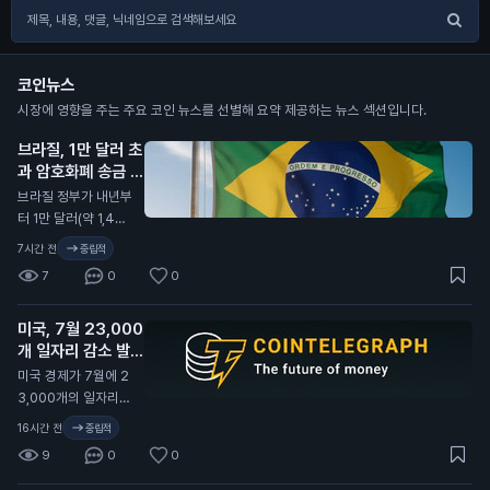
코인뉴스
시장에 영향을 주는 주요 코인 뉴스를 선별해 요약 제공하는 뉴스 섹션입니다.
브라질, 1만 달러 초
과 암호화폐 송금 지
연 발표
N
브라질 정부가 내년부
터 1만 달러(약 1,400
만 원) 이상의 암호화
7시간 전
중립적
폐 송금을 최대 24시
7
0
0
간 지연시키기로 했습
니다. 이는 새로운 사
미국, 7월 23,000
기 방지 규정에 따른
개 일자리 감소 발표
조치입니다. 이번 규
정은 외국 기업이나
N
미국 경제가 7월에 2
개인 지갑으로의 송금
3,000개의 일자리를
에 적용됩니다. 브라
잃었다고 발표했습니
16시간 전
중립적
질 정부는 이를 통해
다. 이는 80,000개
9
0
0
금융 범죄를 예방하
의 일자리 증가 예상
고, 투명성을 높이겠
과 크게 다릅니다. 미