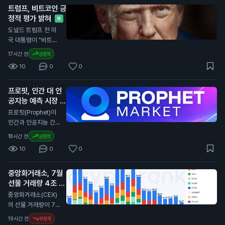
다는 의도를 밝혔습니
트럼프, 비트코인 긍
국 노동부의 데이터에
다. 새로운 규정은 내
정적 평가 밝혀
따르면 실업률은 4.
N
년부터 시행될 예정입
1%로 소폭 감소했습
도널드 트럼프 전 미
니다. 일반 투자자에
니다. 경제 전문가들
국 대통령이 "비트코
게는 송금이 지연되면
은 85,000개의 일자
인은 큰 일이다. 사람
17시간 전
긍정적
거래가 늦어질 수 있
리 증가를 예상했으
들이 비트코인으로 결
어, 자산 관리에 주의
10
0
0
나, 실제로는 감소했
제하고 있다. 이는 달
가 필요합니다. 특히
습니다. 이는 연방준
러에 대한 압박을 줄
해외 거래를 계획 중
비제도(Fed)가 금리
프로핏, 인간 대 인
인다. 우리나라에 좋
인 투자자들은 이 점
인상 여부를 결정하는
공지능 예측 시장 출
은 일이다"라고 말했
을 고려해야 합니다.
데 중요한 영향을 미
시
습니다. 트럼프의 발
N
프로핏(Prophet)이
칠 수 있습니다. 이번
언은 암호화폐에 대한
인간과 인공지능 간의
일자리 감소는 일반
긍정적인 시각을 드러
예측 시장을 출시했습
18시간 전
긍정적
투자자에게 중요한 신
냅니다. 그의 아들들
니다. 사용자는 어떤
호입니다. 금리 인상
10
0
0
이 지분을 가진 암호
주제든 시장을 만들고
이 지연될 경우, 자산
화폐 채굴 회사인 아
프로핏과 직접 거래할
가격에 긍정적인 영향
메리칸 비트코인은 최
중앙화거래소, 7월
수 있습니다. 이 서비
을 미칠 수 있습니다.
근 2분기 동안 5,72
선물 거래량 4조 달
스는 사용자에게 예측
0만 달러(약 800억
러로 감소
을 통해 수익을 올릴
N
중앙화거래소(CEX)
원)의 손실을 기록했
기회를 제공합니다.
의 선물 거래량이 7월
습니다. 비트코인 가
프로핏은 인공지능을
에 4조 달러(약 5천
19시간 전
부정적
격이 2분기 동안 11%
활용해 예측의 정확성
800조 원)로 감소했