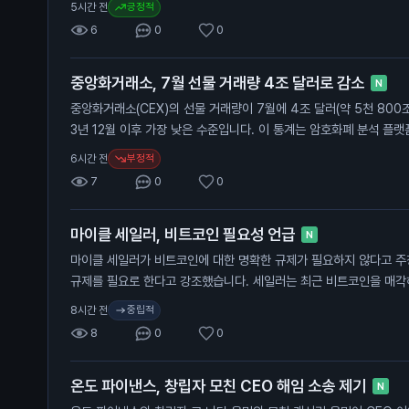
긍정적
5시간 전
용해 시장을 형성할 수 있습니다. 가입 시 코드 "COIN101"을 입력
6
0
0
예측 시장은 일반 투자자에게 새로운 투자 기회를 제공합니다. 인공
높일 수 있어, 투자자들은 더 나은 결정을 내릴 수 있습니다.
중앙화거래소, 7월 선물 거래량 4조 달러로 감소
N
중앙화거래소(CEX)의 선물 거래량이 7월에 4조 달러(약 5천 800조
3년 12월 이후 가장 낮은 수준입니다. 이 통계는 암호화폐 분석 플랫폼
의 자료를 바탕으로 합니다. 최근 몇 달 동안 기술주 매도와 원자재 
부정적
6시간 전
졌습니다. 이러한 상황은 중앙화거래소의 거래량에도 영향을 미친 것
7
0
0
들에게 중요한 의미를 가집니다. 거래량 감소는 시장의 유동성이 줄어
호화폐 가격에 부정적인 영향을 미칠 수 있습니다.
마이클 세일러, 비트코인 필요성 언급
N
마이클 세일러가 비트코인에 대한 명확한 규제가 필요하지 않다고 주
규제를 필요로 한다고 강조했습니다. 세일러는 최근 비트코인을 매각해 1
금했습니다. 현재 미국 상원은 가상자산 산업을 위한 CLARITY 법
중립적
8시간 전
이 법안은 가상자산 거래와 자본 형성을 위한 연방 규칙을 제정하는 
8
0
0
지자들은 이 법안이 미국에서의 거래와 결제 시스템 발전에 중요한 시
뉴스는 비트코인과 같은 가상자산의 규제가 어떻게 이루어질지에 대
온도 파이낸스, 창립자 모친 CEO 해임 소송 제기
들은 규제 변화가 가격에 미치는 영향을 주의 깊게 살펴봐야 합니다.
N