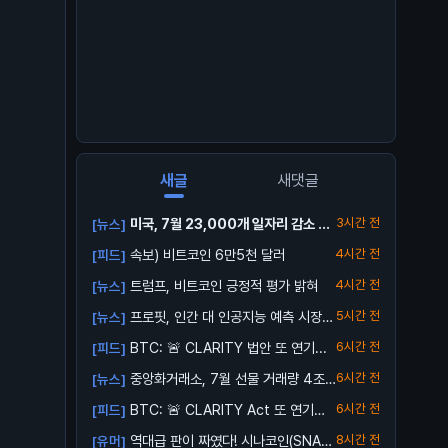
새글
새댓글
미국, 7월 23,000개 일자리 감소 발
3시간 전
[뉴스]
표
속보) 비트코인 6만5천 달러
4시간 전
[피드]
트럼프, 비트코인 긍정적 평가 밝혀
4시간 전
[뉴스]
프로핏, 인간 대 인공지능 예측 시장
5시간 전
[뉴스]
출시
BTC: 🚨 CLARITY 법안 또 연기...
6시간 전
[피드]
중앙화거래소, 7월 선물 거래량 4조
6시간 전
[뉴스]
달러로 ...
BTC: 🚨 CLARITY Act 또 연기…
6시간 전
[피드]
역대급 판이 짜였다! 시나코인(SNA)
8시간 전
[유머]