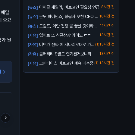
업비트...
마이클 세일러, 비트코인 필요성 언급
8시간 전
[뉴스]
 매달
온도 파이낸스, 창립자 모친 CEO 해
10시간 전
[뉴스]
데 중요
임 소송...
트럼프, 이란 전쟁 곧 끝날 것이라고
11시간 전
[뉴스]
전망
업비트 또 신규상장 카미노 ㄷㄷ
13시간 전
[자유]
호가 될
비트가 진짜 이 시나리오대로 가
(1)
13시간 전
[자유]
줄까?
클래리티 9월로 연기된거보니까
13시간 전
[자유]
코인베이스 비트코인 계속 매수중
(1)
13시간 전
[자유]
기
트럼프 형님의 구독 서비스
업비트 신규상장 캡코인 이
🚨 누군가 전부 날릴 판?