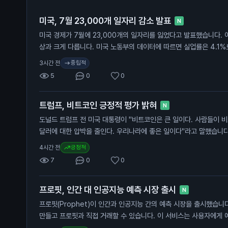
미국, 7월 23,000개 일자리 감소 발표
N
미국 경제가 7월에 23,000개의 일자리를 잃었다고 발표했습니다. 이
상과 크게 다릅니다. 미국 노동부의 데이터에 따르면 실업률은 4.1%
가들은 85,000개의 일자리 증가를 예상했으나, 실제로는 감소했습니
중립적
3시간 전
금리 인상 여부를 결정하는 데 중요한 영향을 미칠 수 있습니다. 이
5
0
0
중요한 신호입니다. 금리 인상이 지연될 경우, 자산 가격에 긍정적인 
트럼프, 비트코인 긍정적 평가 밝혀
N
도널드 트럼프 전 미국 대통령이 "비트코인은 큰 일이다. 사람들이 
달러에 대한 압박을 줄인다. 우리나라에 좋은 일이다"라고 말했습니다
한 긍정적인 시각을 드러냅니다. 그의 아들들이 지분을 가진 암호화
긍정적
4시간 전
은 최근 2분기 동안 5,720만 달러(약 800억 원)의 손실을 기록했
7
0
0
안 11% 하락한 영향이 컸습니다. 그러나 이 회사는 비트코인 932
니다. 트럼프의 긍정적인 발언은 비트코인 가격에 긍정적인 영향을 미
프로핏, 인간 대 인공지능 예측 시장 출시
자들에게 비트코인에 대한 신뢰를 높이고, 향후 가격 상승 가능성을 
N
프로핏(Prophet)이 인간과 인공지능 간의 예측 시장을 출시했습니
만들고 프로핏과 직접 거래할 수 있습니다. 이 서비스는 사용자에게 
제공합니다. 프로핏은 인공지능을 활용해 예측의 정확성을 높이고, 