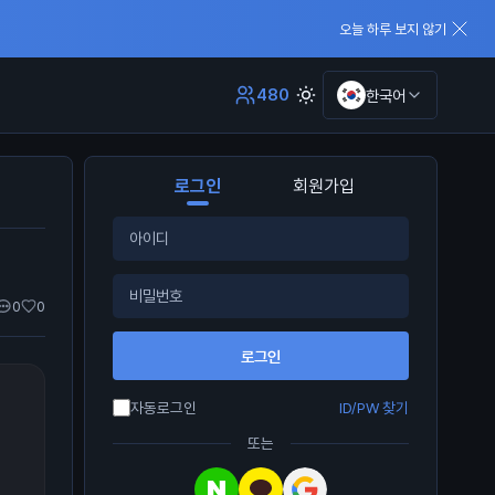
오늘 하루 보지 않기
480
한국어
로그인
회원가입
0
0
로그인
자동로그인
ID/PW 찾기
또는