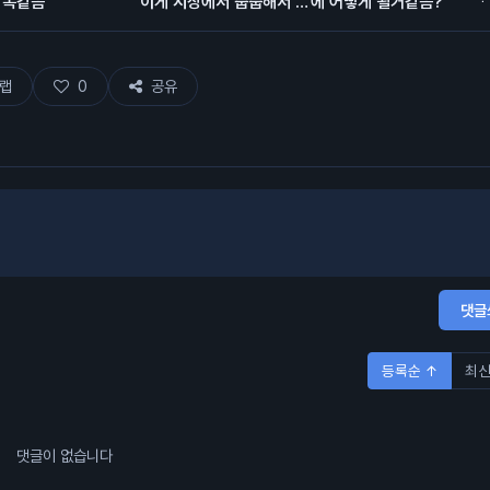
 똑같음
이게 시장에서 줍줍해서 모
에 어떻게 될거같음?
은 돈이고 에어드랍이 대충
80% 차지함.
랩
0
공유
댓글
등록순 ↑
최신
댓글이 없습니다