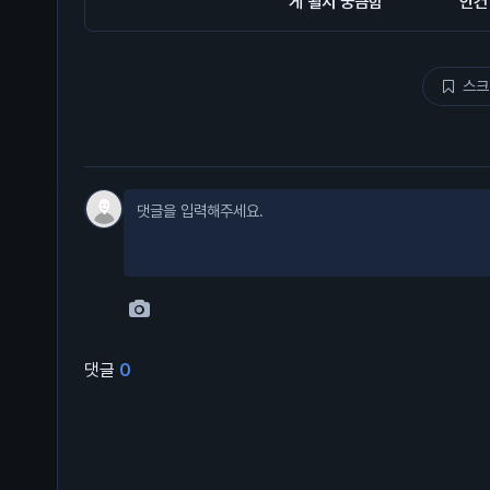
게 될지 궁금함
인건
스크
댓글
0