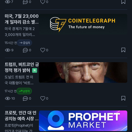
7
0
0
간 지연시키기로 했습
니다. 이는 새로운 사
미국, 7월 23,000
기 방지 규정에 따른
개 일자리 감소 발표
조치입니다. 이번 규
정은 외국 기업이나
N
미국 경제가 7월에 2
개인 지갑으로의 송금
3,000개의 일자리를
에 적용됩니다. 브라
잃었다고 발표했습니
15시간 전
중립적
질 정부는 이를 통해
다. 이는 80,000개
9
0
0
금융 범죄를 예방하
의 일자리 증가 예상
고, 투명성을 높이겠
과 크게 다릅니다. 미
다는 의도를 밝혔습니
트럼프, 비트코인 긍
국 노동부의 데이터에
다. 새로운 규정은 내
정적 평가 밝혀
따르면 실업률은 4.
N
년부터 시행될 예정입
1%로 소폭 감소했습
도널드 트럼프 전 미
니다. 일반 투자자에
니다. 경제 전문가들
국 대통령이 "비트코
게는 송금이 지연되면
은 85,000개의 일자
인은 큰 일이다. 사람
17시간 전
긍정적
거래가 늦어질 수 있
리 증가를 예상했으
들이 비트코인으로 결
어, 자산 관리에 주의
10
0
0
나, 실제로는 감소했
제하고 있다. 이는 달
가 필요합니다. 특히
습니다. 이는 연방준
러에 대한 압박을 줄
해외 거래를 계획 중
비제도(Fed)가 금리
프로핏, 인간 대 인
인다. 우리나라에 좋
인 투자자들은 이 점
인상 여부를 결정하는
공지능 예측 시장 출
은 일이다"라고 말했
을 고려해야 합니다.
데 중요한 영향을 미
시
습니다. 트럼프의 발
N
프로핏(Prophet)이
칠 수 있습니다. 이번
언은 암호화폐에 대한
인간과 인공지능 간의