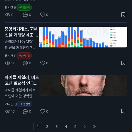
일자리 감소는 일반
긍정적인 시각을 드러
예측 시장을 출시했습
17시간 전
긍정적
투자자에게 중요한 신
냅니다. 그의 아들들
니다. 사용자는 어떤
호입니다. 금리 인상
9
0
0
이 지분을 가진 암호
주제든 시장을 만들고
이 지연될 경우, 자산
화폐 채굴 회사인 아
프로핏과 직접 거래할
가격에 긍정적인 영향
메리칸 비트코인은 최
중앙화거래소, 7월
수 있습니다. 이 서비
을 미칠 수 있습니다.
근 2분기 동안 5,72
선물 거래량 4조 달
스는 사용자에게 예측
0만 달러(약 800억
러로 감소
을 통해 수익을 올릴
N
중앙화거래소(CEX)
원)의 손실을 기록했
기회를 제공합니다.
의 선물 거래량이 7월
습니다. 비트코인 가
프로핏은 인공지능을
에 4조 달러(약 5천
18시간 전
부정적
격이 2분기 동안 11%
활용해 예측의 정확성
800조 원)로 감소했
하락한 영향이 컸습니
11
0
0
을 높이고, 사용자들
습니다. 이는 2023
다. 그러나 이 회사는
은 자신의 전문 지식
년 12월 이후 가장 낮
비트코인 932개를
을 활용해 시장을 형
마이클 세일러, 비트
은 수준입니다. 이 통
채굴하며 생산량을 증
성할 수 있습니다. 가
코인 필요성 언급
계는 암호화폐 분석
가시켰습니다. 트럼프
입 시 코드 "COIN10
플랫폼인 크립토랭크
N
마이클 세일러가 비트
의 긍정적인 발언은
1"을 입력하면 혜택을
(CryptoRank)의 자
코인에 대한 명확한
비트코인 가격에 긍정
받을 수 있습니다. 이
료를 바탕으로 합니
규제가 필요하지 않다
적인 영향을 미칠 수
21시간 전
중립적
예측 시장은 일반 투
다. 최근 몇 달 동안 기
고 주장했습니다. 그
있습니다. 이는 일반
자자에게 새로운 투자
13
0
0
술주 매도와 원자재
는 미국이 명확한 규
투자자들에게 비트코
기회를 제공합니다.
가격 상승 등으로 시
제를 필요로 한다고
인에 대한 신뢰를 높
인공지능과의 거래는
장이 불안정해졌습니
강조했습니다. 세일러
1
2
3
4
5
이고, 향후 가격 상승
예측의 정확성을 높일
다. 이러한 상황은 중
는 최근 비트코인을