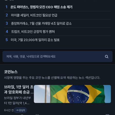
온도 파이낸스, 창립자 모친 CEO 해임 소송 제기
1
마이클 세일러, 비트코인 필요성 언급
2
중앙화거래소, 7월 선물 거래량 4조 달러로 감소
3
트럼프, 비트코인 긍정적 평가 밝혀
4
미국, 7월 23,000개 일자리 감소 발표
5
코인뉴스
시장에 영향을 주는 주요 코인 뉴스를 선별해 요약 제공하는 뉴스 섹션입니다.
브라질, 1만 달러 초
과 암호화폐 송금 지
연 발표
N
브라질 정부가 내년부
터 1만 달러(약 1,400
만 원) 이상의 암호화
6시간 전
중립적
폐 송금을 최대 24시