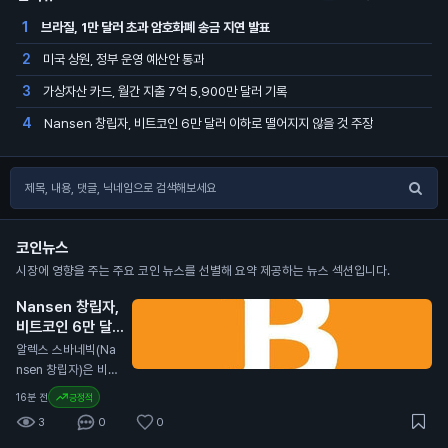
브라질, 1만 달러 초과 암호화폐 송금 지연 발표
1
미국 상원, 정부 운영 예산안 통과
2
가상자산 카드, 월간 지출 7억 5,900만 달러 기록
3
Nansen 창립자, 비트코인 6만 달러 이하로 떨어지지 않을 것 주장
4
코인뉴스
시장에 영향을 주는 주요 코인 뉴스를 선별해 요약 제공하는 뉴스 섹션입니다.
Nansen 창립자,
비트코인 6만 달러
이하로 떨어지지 않
알렉스 스바네빅(Na
을 것 주장
N
nsen 창립자)은 비트
코인이 다시는 6만 달
16분 전
긍정적
러(약 8,000만 원)
3
0
0
이하로 떨어지지 않을