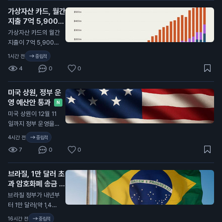
것이라고 주장했습니
가상자산 카드, 월간
다. 그는 현실 자산 거
지출 7억 5,900만
래 덕분에 암호화폐
달러 기록
시장이 성장하고 있다
N
가상자산 카드의 월간
고 말했습니다. 스바
지출이 7억 5,900만
네빅은 최근 인터뷰에
달러(약 1조 1,000억
1시간 전
중립적
서, 암호화폐가 실제
원)를 기록했습니다.
4
0
0
자산과 연결되면서 투
이는 전년 대비 두 배
자자들이 더 많은 관
이상 증가한 수치입니
심을 보이고 있다고
미국 상원, 정부 운
다. 가상자산 카드 사
설명했습니다. 그는
영 예산안 통과
용이 증가하면서, 많
N
특히 미국 국채와 같
은 사람들이 가상자산
미국 상원이 12월 11
은 자산이 블록체인에
을 일상에서 활용하고
일까지 정부 운영을
서 거래되며, 이로 인
있습니다. 이러한 변
유지하는 예산안을 통
4시간 전
중립적
해 시장이 더욱 활성
화는 가상자산의 대중
과시켰습니다. 이번
화되고 있다고 강조했
7
0
0
화와 관련이 있습니
예산안은 현재의 정부
습니다. 이 주장은 비
다. 특히, 데이터 센터
자금 지원 수준을 유
트코인 투자자들에게
건설 비용이 증가하고
브라질, 1만 달러 초
지하며, 여성, 유아 및
긍정적인 신호로 작용
있어 가상자산과 인공
과 암호화폐 송금 지
아동을 위한 특별 보
할 수 있습니다. 비트
지능(AI) 관련 기업들
연 발표
충 영양 프로그램(WI
N
브라질 정부가 내년부
코인의 가격이 안정적
이 인프라를 확장하고
C)과 국가 안보 프로
터 1만 달러(약 1,400
으로 유지되면, 더 많
있습니다. 이 통계는
그램 등을 포함합니
만 원) 이상의 암호화
은 사람들이 투자에
16시간 전
중립적
가상자산 카드 사용이