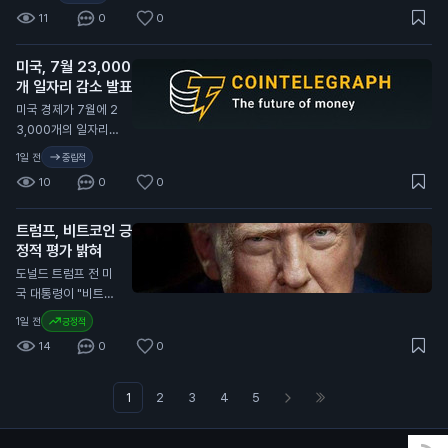
다. 상원은 이 예산안
폐 송금을 최대 24시
나설 가능성이 높아지
증가하고 있다는 것을
11
0
0
으로 사이버 보안 권
간 지연시키기로 했습
기 때문입니다.
보여줍니다. 일반 투
한과 기술 현대화 기
니다. 이는 새로운 사
자자에게는 가상자산
금을 연장했습니다.
미국, 7월 23,000
기 방지 규정에 따른
의 수요가 높아지고
이번 통과된 예산안은
개 일자리 감소 발표
조치입니다. 이번 규
있다는 신호로 해석될
정부의 자금 지원을
정은 외국 기업이나
미국 경제가 7월에 2
수 있습니다.
유지하지만, 향후 더
개인 지갑으로의 송금
3,000개의 일자리를
큰 지출 논의가 남아
에 적용됩니다. 브라
잃었다고 발표했습니
1일 전
중립적
있습니다. 이는 일반
질 정부는 이를 통해
다. 이는 80,000개
투자자들에게 정부의
10
0
0
금융 범죄를 예방하
의 일자리 증가 예상
재정 안정성을 유지하
고, 투명성을 높이겠
과 크게 다릅니다. 미
는 데 중요한 요소가
다는 의도를 밝혔습니
트럼프, 비트코인 긍
국 노동부의 데이터에
될 수 있습니다.
다. 새로운 규정은 내
정적 평가 밝혀
따르면 실업률은 4.
년부터 시행될 예정입
1%로 소폭 감소했습
도널드 트럼프 전 미
니다. 일반 투자자에
니다. 경제 전문가들
국 대통령이 "비트코
게는 송금이 지연되면
은 85,000개의 일자
인은 큰 일이다. 사람
1일 전
긍정적
거래가 늦어질 수 있
리 증가를 예상했으
들이 비트코인으로 결
어, 자산 관리에 주의
14
0
0
나, 실제로는 감소했
제하고 있다. 이는 달
가 필요합니다. 특히
습니다. 이는 연방준
러에 대한 압박을 줄
해외 거래를 계획 중
비제도(Fed)가 금리
인다. 우리나라에 좋
1
2
3
4
5
인 투자자들은 이 점
인상 여부를 결정하는
은 일이다"라고 말했
을 고려해야 합니다.
데 중요한 영향을 미
습니다. 트럼프의 발