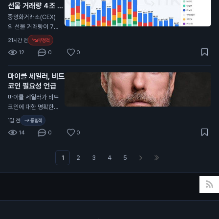
을 미칠 수 있습니다.
근 2분기 동안 5,72
선물 거래량 4조 달
스는 사용자에게 예측
0만 달러(약 800억
러로 감소
을 통해 수익을 올릴
N
중앙화거래소(CEX)
원)의 손실을 기록했
기회를 제공합니다.
의 선물 거래량이 7월
습니다. 비트코인 가
프로핏은 인공지능을
에 4조 달러(약 5천
21시간 전
부정적
격이 2분기 동안 11%
활용해 예측의 정확성
800조 원)로 감소했
하락한 영향이 컸습니
12
0
0
을 높이고, 사용자들
습니다. 이는 2023
다. 그러나 이 회사는
은 자신의 전문 지식
년 12월 이후 가장 낮
비트코인 932개를
을 활용해 시장을 형
마이클 세일러, 비트
은 수준입니다. 이 통
채굴하며 생산량을 증
성할 수 있습니다. 가
코인 필요성 언급
계는 암호화폐 분석
가시켰습니다. 트럼프
입 시 코드 "COIN10
플랫폼인 크립토랭크
마이클 세일러가 비트
의 긍정적인 발언은
1"을 입력하면 혜택을
(CryptoRank)의 자
코인에 대한 명확한
비트코인 가격에 긍정
받을 수 있습니다. 이
료를 바탕으로 합니
규제가 필요하지 않다
적인 영향을 미칠 수
1일 전
중립적
예측 시장은 일반 투
다. 최근 몇 달 동안 기
고 주장했습니다. 그
있습니다. 이는 일반
자자에게 새로운 투자
14
0
0
술주 매도와 원자재
는 미국이 명확한 규
투자자들에게 비트코
기회를 제공합니다.
가격 상승 등으로 시
제를 필요로 한다고
인에 대한 신뢰를 높
인공지능과의 거래는
장이 불안정해졌습니
강조했습니다. 세일러
1
2
3
4
5
이고, 향후 가격 상승
예측의 정확성을 높일
다. 이러한 상황은 중
는 최근 비트코인을
가능성을 높일 수 있
수 있어, 투자자들은
앙화거래소의 거래량
매각해 1억 달러(약 1,
습니다.
더 나은 결정을 내릴
에도 영향을 미친 것
400억 원)를 모금했
수 있습니다.
으로 보입니다. 이 소
습니다. 현재 미국 상
식은 투자자들에게 중
원은 가상자산 산업을
요한 의미를 가집니
위한 CLARITY 법안