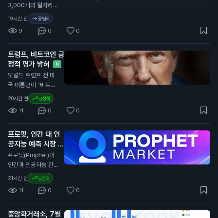
개인 지갑으로의 송금
3,000개의 일자리를
에 적용됩니다. 브라
잃었다고 발표했습니
19시간 전
중립적
질 정부는 이를 통해
다. 이는 80,000개
9
0
0
금융 범죄를 예방하
의 일자리 증가 예상
고, 투명성을 높이겠
과 크게 다릅니다. 미
다는 의도를 밝혔습니
트럼프, 비트코인 긍
국 노동부의 데이터에
다. 새로운 규정은 내
정적 평가 밝혀
따르면 실업률은 4.
N
년부터 시행될 예정입
1%로 소폭 감소했습
도널드 트럼프 전 미
니다. 일반 투자자에
니다. 경제 전문가들
국 대통령이 "비트코
게는 송금이 지연되면
은 85,000개의 일자
인은 큰 일이다. 사람
20시간 전
긍정적
거래가 늦어질 수 있
리 증가를 예상했으
들이 비트코인으로 결
어, 자산 관리에 주의
11
0
0
나, 실제로는 감소했
제하고 있다. 이는 달
가 필요합니다. 특히
습니다. 이는 연방준
러에 대한 압박을 줄
해외 거래를 계획 중
비제도(Fed)가 금리
프로핏, 인간 대 인
인다. 우리나라에 좋
인 투자자들은 이 점
인상 여부를 결정하는
공지능 예측 시장 출
은 일이다"라고 말했
을 고려해야 합니다.
데 중요한 영향을 미
시
습니다. 트럼프의 발
N
프로핏(Prophet)이
칠 수 있습니다. 이번
언은 암호화폐에 대한
인간과 인공지능 간의
일자리 감소는 일반
긍정적인 시각을 드러
예측 시장을 출시했습
21시간 전
긍정적
투자자에게 중요한 신
냅니다. 그의 아들들
니다. 사용자는 어떤
호입니다. 금리 인상
11
0
0
이 지분을 가진 암호
주제든 시장을 만들고
이 지연될 경우, 자산
화폐 채굴 회사인 아
프로핏과 직접 거래할
가격에 긍정적인 영향
메리칸 비트코인은 최
중앙화거래소, 7월
수 있습니다. 이 서비