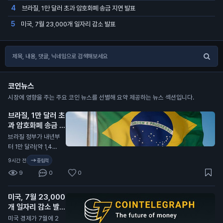
브라질, 1만 달러 초과 암호화폐 송금 지연 발표
4
미국, 7월 23,000개 일자리 감소 발표
5
코인뉴스
시장에 영향을 주는 주요 코인 뉴스를 선별해 요약 제공하는 뉴스 섹션입니다.
브라질, 1만 달러 초
과 암호화폐 송금 지
연 발표
N
브라질 정부가 내년부
터 1만 달러(약 1,400
만 원) 이상의 암호화
9시간 전
중립적
폐 송금을 최대 24시
9
0
0
간 지연시키기로 했습
니다. 이는 새로운 사
미국, 7월 23,000
기 방지 규정에 따른
개 일자리 감소 발표
조치입니다. 이번 규
정은 외국 기업이나
N
미국 경제가 7월에 2