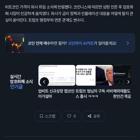
비트코인 가격이 워시 취임 소식에 반응했다. 코인니스에 따르면 상원 인준 후 암호화
폐 시장이 민감하게 움직였다. 워시가 금리 정책과 인플레이션 대응을 어떻게 할지 관
심이 쏟아진다. 트럼프 행정부와 연준 관계도 변수다.
코인 언제 매수
하면 될까?
코인와이 AI차트
가 알려줄게요!
실시간
암호화폐 소식
인기글
업비트 신규상장 캡코인
트럼프 형님의 구독 서비
해외애들도 코인
이거설마
스 출시 ㅋㅋㅋ
판인건 똑같음
스크랩
0
공유