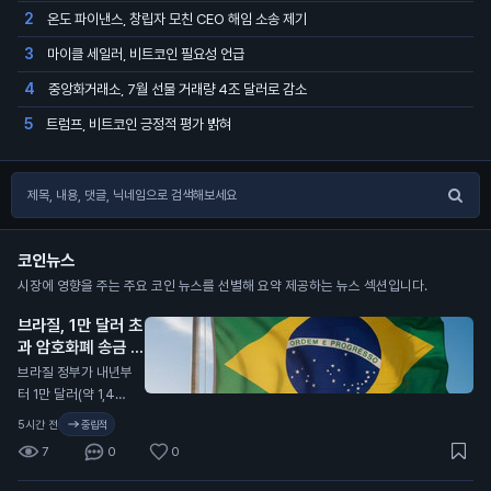
온도 파이낸스, 창립자 모친 CEO 해임 소송 제기
2
마이클 세일러, 비트코인 필요성 언급
3
중앙화거래소, 7월 선물 거래량 4조 달러로 감소
4
트럼프, 비트코인 긍정적 평가 밝혀
5
코인뉴스
시장에 영향을 주는 주요 코인 뉴스를 선별해 요약 제공하는 뉴스 섹션입니다.
브라질, 1만 달러 초
과 암호화폐 송금 지
연 발표
N
브라질 정부가 내년부
터 1만 달러(약 1,400
만 원) 이상의 암호화
5시간 전
중립적
폐 송금을 최대 24시
7
0
0
간 지연시키기로 했습
니다. 이는 새로운 사