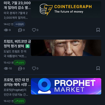
미국, 7월 23,000
기 방지 규정에 따른
개 일자리 감소 발표
조치입니다. 이번 규
정은 외국 기업이나
N
미국 경제가 7월에 2
개인 지갑으로의 송금
3,000개의 일자리를
에 적용됩니다. 브라
잃었다고 발표했습니
14시간 전
중립적
질 정부는 이를 통해
다. 이는 80,000개
9
0
0
금융 범죄를 예방하
의 일자리 증가 예상
고, 투명성을 높이겠
과 크게 다릅니다. 미
다는 의도를 밝혔습니
트럼프, 비트코인 긍
국 노동부의 데이터에
다. 새로운 규정은 내
정적 평가 밝혀
따르면 실업률은 4.
N
년부터 시행될 예정입
1%로 소폭 감소했습
도널드 트럼프 전 미
니다. 일반 투자자에
니다. 경제 전문가들
국 대통령이 "비트코
게는 송금이 지연되면
은 85,000개의 일자
인은 큰 일이다. 사람
15시간 전
긍정적
거래가 늦어질 수 있
리 증가를 예상했으
들이 비트코인으로 결
어, 자산 관리에 주의
10
0
0
나, 실제로는 감소했
제하고 있다. 이는 달
가 필요합니다. 특히
습니다. 이는 연방준
러에 대한 압박을 줄
해외 거래를 계획 중
비제도(Fed)가 금리
프로핏, 인간 대 인
인다. 우리나라에 좋
인 투자자들은 이 점
인상 여부를 결정하는
공지능 예측 시장 출
은 일이다"라고 말했
을 고려해야 합니다.
데 중요한 영향을 미
시
습니다. 트럼프의 발
N
프로핏(Prophet)이
칠 수 있습니다. 이번
언은 암호화폐에 대한
인간과 인공지능 간의
일자리 감소는 일반
긍정적인 시각을 드러
예측 시장을 출시했습
16시간 전
긍정적
투자자에게 중요한 신
냅니다. 그의 아들들
니다. 사용자는 어떤