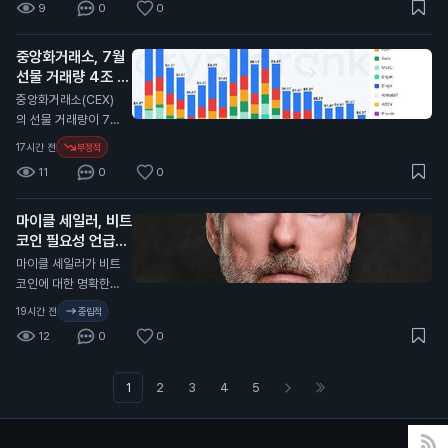
호입니다. 금리 인상
9
0
0
이 지분을 가진 암호
주제든 시장을 만들고
이 지연될 경우, 자산
화폐 채굴 회사인 아
프로핏과 직접 거래할
가격에 긍정적인 영향
메리칸 비트코인은 최
중앙화거래소, 7월
수 있습니다. 이 서비
을 미칠 수 있습니다.
근 2분기 동안 5,72
선물 거래량 4조 달
스는 사용자에게 예측
0만 달러(약 800억
러로 감소
을 통해 수익을 올릴
N
중앙화거래소(CEX)
원)의 손실을 기록했
기회를 제공합니다.
의 선물 거래량이 7월
습니다. 비트코인 가
프로핏은 인공지능을
에 4조 달러(약 5천
17시간 전
부정적
격이 2분기 동안 11%
활용해 예측의 정확성
800조 원)로 감소했
하락한 영향이 컸습니
11
0
0
을 높이고, 사용자들
습니다. 이는 2023
다. 그러나 이 회사는
은 자신의 전문 지식
년 12월 이후 가장 낮
비트코인 932개를
을 활용해 시장을 형
마이클 세일러, 비트
은 수준입니다. 이 통
채굴하며 생산량을 증
성할 수 있습니다. 가
코인 필요성 언급
계는 암호화폐 분석
가시켰습니다. 트럼프
입 시 코드 "COIN10
플랫폼인 크립토랭크
N
마이클 세일러가 비트
의 긍정적인 발언은
1"을 입력하면 혜택을
(CryptoRank)의 자
코인에 대한 명확한
비트코인 가격에 긍정
받을 수 있습니다. 이
료를 바탕으로 합니
규제가 필요하지 않다
적인 영향을 미칠 수
19시간 전
중립적
예측 시장은 일반 투
다. 최근 몇 달 동안 기
고 주장했습니다. 그
있습니다. 이는 일반
자자에게 새로운 투자
12
0
0
술주 매도와 원자재
는 미국이 명확한 규
투자자들에게 비트코
기회를 제공합니다.
가격 상승 등으로 시
제를 필요로 한다고
인에 대한 신뢰를 높
인공지능과의 거래는
장이 불안정해졌습니
강조했습니다. 세일러
1
2
3
4
5
이고, 향후 가격 상승
예측의 정확성을 높일
다. 이러한 상황은 중
는 최근 비트코인을
가능성을 높일 수 있
수 있어, 투자자들은
앙화거래소의 거래량
매각해 1억 달러(약 1,
습니다.
더 나은 결정을 내릴
에도 영향을 미친 것
400억 원)를 모금했