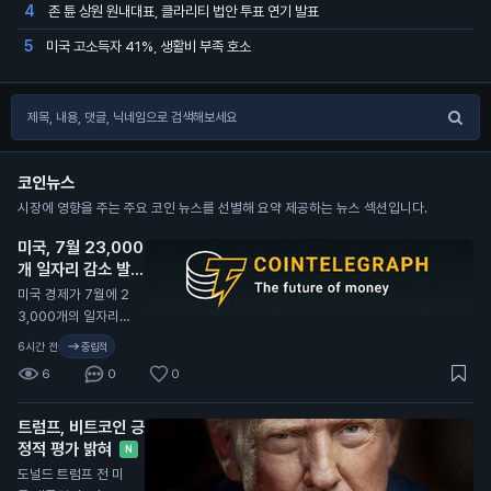
존 튠 상원 원내대표, 클라리티 법안 투표 연기 발표
4
미국 고소득자 41%, 생활비 부족 호소
5
코인뉴스
시장에 영향을 주는 주요 코인 뉴스를 선별해 요약 제공하는 뉴스 섹션입니다.
미국, 7월 23,000
개 일자리 감소 발표
N
미국 경제가 7월에 2
3,000개의 일자리를
잃었다고 발표했습니
6시간 전
중립적
다. 이는 80,000개
6
0
0
의 일자리 증가 예상
과 크게 다릅니다. 미
트럼프, 비트코인 긍
국 노동부의 데이터에
정적 평가 밝혀
따르면 실업률은 4.
N
1%로 소폭 감소했습
도널드 트럼프 전 미