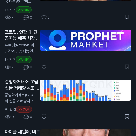
니다. 경제 전문가들
국 대통령이 "비트코
은 85,000개의 일자
인은 큰 일이다. 사람
7시간 전
긍정적
리 증가를 예상했으
들이 비트코인으로 결
7
0
0
나, 실제로는 감소했
제하고 있다. 이는 달
습니다. 이는 연방준
러에 대한 압박을 줄
비제도(Fed)가 금리
프로핏, 인간 대 인
인다. 우리나라에 좋
인상 여부를 결정하는
공지능 예측 시장 출
은 일이다"라고 말했
데 중요한 영향을 미
시
습니다. 트럼프의 발
N
프로핏(Prophet)이
칠 수 있습니다. 이번
언은 암호화폐에 대한
인간과 인공지능 간의
일자리 감소는 일반
긍정적인 시각을 드러
예측 시장을 출시했습
8시간 전
긍정적
투자자에게 중요한 신
냅니다. 그의 아들들
니다. 사용자는 어떤
호입니다. 금리 인상
7
0
0
이 지분을 가진 암호
주제든 시장을 만들고
이 지연될 경우, 자산
화폐 채굴 회사인 아
프로핏과 직접 거래할
가격에 긍정적인 영향
메리칸 비트코인은 최
중앙화거래소, 7월
수 있습니다. 이 서비
을 미칠 수 있습니다.
근 2분기 동안 5,72
선물 거래량 4조 달
스는 사용자에게 예측
0만 달러(약 800억
러로 감소
을 통해 수익을 올릴
N
중앙화거래소(CEX)
원)의 손실을 기록했
기회를 제공합니다.
의 선물 거래량이 7월
습니다. 비트코인 가
프로핏은 인공지능을
에 4조 달러(약 5천
9시간 전
부정적
격이 2분기 동안 11%
활용해 예측의 정확성
800조 원)로 감소했
하락한 영향이 컸습니
9
0
0
을 높이고, 사용자들
습니다. 이는 2023
다. 그러나 이 회사는
은 자신의 전문 지식
년 12월 이후 가장 낮
비트코인 932개를
을 활용해 시장을 형
마이클 세일러, 비트
은 수준입니다. 이 통
채굴하며 생산량을 증