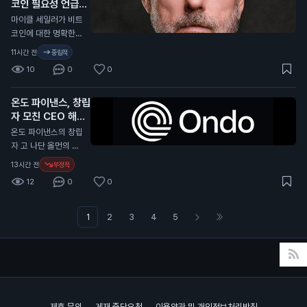
성할 수 있습니다. 가
코인 필요성 언급
계는 암호화폐 분석
가시켰습니다. 트럼프
입 시 코드 "COIN10
플랫폼인 크립토랭크
N
마이클 세일러가 비트
의 긍정적인 발언은
1"을 입력하면 혜택을
(CryptoRank)의 자
코인에 대한 명확한
비트코인 가격에 긍정
받을 수 있습니다. 이
료를 바탕으로 합니
규제가 필요하지 않다
적인 영향을 미칠 수
11시간 전
중립적
예측 시장은 일반 투
다. 최근 몇 달 동안 기
고 주장했습니다. 그
있습니다. 이는 일반
자자에게 새로운 투자
10
0
0
술주 매도와 원자재
는 미국이 명확한 규
투자자들에게 비트코
기회를 제공합니다.
가격 상승 등으로 시
제를 필요로 한다고
인에 대한 신뢰를 높
인공지능과의 거래는
장이 불안정해졌습니
온도 파이낸스, 창립
강조했습니다. 세일러
이고, 향후 가격 상승
예측의 정확성을 높일
다. 이러한 상황은 중
자 모친 CEO 해임
는 최근 비트코인을
가능성을 높일 수 있
수 있어, 투자자들은
앙화거래소의 거래량
소송 제기
매각해 1억 달러(약 1,
N
온도 파이낸스의 창립
습니다.
더 나은 결정을 내릴
에도 영향을 미친 것
400억 원)를 모금했
자 고 나단 올먼의 모
수 있습니다.
으로 보입니다. 이 소
습니다. 현재 미국 상
친 캐서린 올먼이 CE
13시간 전
부정적
식은 투자자들에게 중
원은 가상자산 산업을
O 이안 드 보드를 해
요한 의미를 가집니
12
0
0
위한 CLARITY 법안
임하고 회사를 장악하
다. 거래량 감소는 시
을 통과시킬 시간이
려고 소송을 제기했습
장의 유동성이 줄어들
부족합니다. 이 법안
니다. 이 소송은 델라
1
2
3
4
5
수 있음을 나타내며,
은 가상자산 거래와
웨어 법원에 제출되었
이는 암호화폐 가격에
자본 형성을 위한 연
습니다. 캐서린 올먼
부정적인 영향을 미칠
방 규칙을 제정하는
은 아들이 사망한 후
수 있습니다.
내용을 담고 있습니
이안 드 보드가 이사
다. 법안의 지지자들
회 승인 없이 CEO로
은 이 법안이 미국에
취임했다고 주장합니
제휴 문의
게재 중단요청
이용약관 및 개인정보처리방침