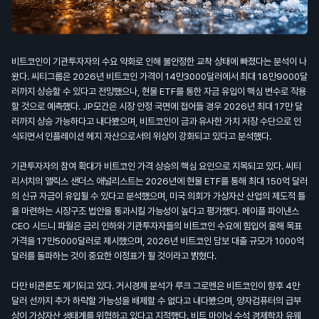
비트코인이 기관투자자의 수요 약화로 인해 불안정한 교착 상태에 빠졌다는 분석이 나
왔다. 씨티그룹은 2026년 비트코인 가격이 14만3000달러에서 최대 18만9000달
러까지 상승할 수 있다고 전망했으나, 현물 ETF를 통한 자금 유입이 핵심 변수로 작용
할 것으로 예측했다. JP모간은 시장 안정 국면에 접어들 경우 2026년 최대 17만 달
러까지 상승 가능하다고 내다봤으며, 비트코인이 금과 유사한 가치 저장 수단으로 인
식되면서 인플레이션 헤지 자산으로서의 위상이 강화되고 있다고 분석했다.
기관투자자의 참여 확대가 비트코인 가격 상승의 핵심 요인으로 지목되고 있다. 씨티
리서치의 앨릭스 샌더스 애널리스트는 2026년에 현물 ETF를 통해 최대 150억 달러
의 신규 자금이 유입될 수 있다고 분석했으며, 미국 의회가 가상자산 산업의 제도적 틀
을 마련하는 시장구조 법안을 통과시킬 가능성이 높다고 평가했다. 메이플 파이낸스
CEO 시드니 파월은 금리 인하와 기관투자자들의 비트코인 수요에 힘입어 올해 목표
가격을 17만5000달러로 제시했으며, 2026년 비트코인 담보 대출 규모가 1000억
달러를 돌파하는 것이 중요한 이정표가 될 것이라고 밝혔다.
다만 비관론도 제기되고 있다. 거시경제 분석가 루크 그로멘은 비트코인이 향후 4만
달러 선까지 추가 하락할 가능성을 배제할 수 없다고 내다봤으며, 양자컴퓨터의 급부
상이 가상자산 생태계를 위협하고 있다고 지적했다. 비트 마이닝 수석 경제학자 유웨