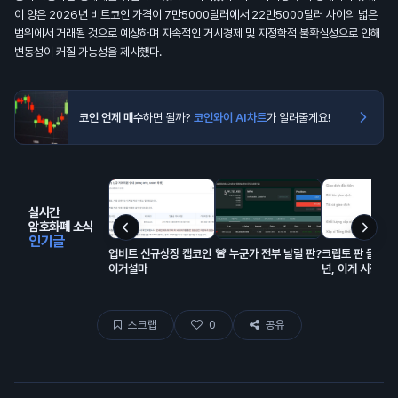
이 양은 2026년 비트코인 가격이 7만5000달러에서 22만5000달러 사이의 넓은
범위에서 거래될 것으로 예상하며 지속적인 거시경제 및 지정학적 불확실성으로 인해
변동성이 커질 가능성을 제시했다.
코인 언제 매수
하면 될까?
코인와이 AI차트
가 알려줄게요!
실시간
암호화폐 소식
인기글
업비트 신규상장 캡코인
🚨 누군가 전부 날릴 판?
크립토 판 들어온 
이거설마
년, 이게 시장에
해서 모은 돈이고
랍이 대충 80% 
스크랩
0
공유