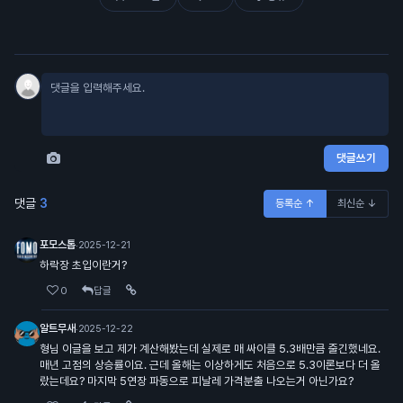
댓글쓰기
댓글
3
등록순 ↑
최신순 ↓
포모스톱
·
2025-12-21
하락장 초입이란거?
0
답글
알트무새
·
2025-12-22
형님 이글을 보고 제가 계산해봤는데 실제로 매 싸이클 5.3배만큼 줄긴했네요.
매년 고점의 상승률이요. 근데 올해는 이상하게도 처음으로 5.3이론보다 더 올
랐는데요? 마지막 5연장 파동으로 피날레 가격분출 나오는거 아닌가요?