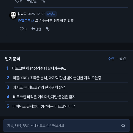
0
답글
워뇨띠
·
작성자
2025-12-23
@알트무새
그 가능성도 염두하고 있죠
0
답글
인기분석
주간
·
월간
비트코인 하방 삼각수렴 끝나가는중..
1
리플(XRP) 초특급 분석, 마지막 한번 받아볼만한 자리 오는중
2
과거로 본 비트코인의 현재위치 분석
3
비트코인 바닥은 거의다왔지만 올인은 금지
4
바이낸스 유저들이 생각하는 비트코인 바닥
5