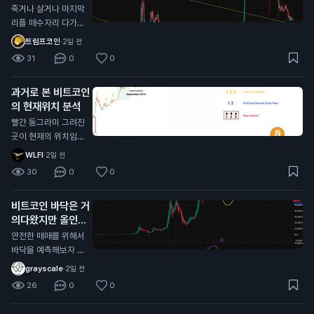
받아볼만한 자리 오
딱 떨어져서 얼마나
죽거나 살거나 마지막
는중
버텨주는지 잘봐야할
리플 매수자리 다가오
듯?
는중 대략 0.95불 근
트럼프코인
·
2일 전
처 저기가 깨진다면
31
0
0
다른 알트코인과 마찬
가지로 그냥 추세가
과거로 본 비트코인
다깨진거라 죽으러 가
의 현재위치 분석
는거고 (0.55달러 수
준까지) 유일하게 리
빨간 동그라미 그려진
플만 현재 알트 차트
곳이 현재의 위치임
중에 살아있는데 (잡
각종 지표로 봤을때도
WLFI
·
2일 전
코제외) 저기를 지켜
일치하고 시기적으로
30
0
0
주면 저기가 찐바닥
도 똑같음 개인적으로
임, 물론 저 지지선을
싸이클대로 상방,하방
비트코인 바닥은 거
타고 흐를순있는데 저
으로 움직이는거는 이
의다왔지만 올인은
기만 안깨지면됨
번이 마지막일거라고
금지
봄 비트코인 전체 차
안전한 매매를 위해서
트로 봤을때 현재 어
바닥을 예측해보자 현
센딩트라이앵글 모양
재 자리에서 풀매수는
grayscale
·
2일 전
이라서 비트가 0원가
비추하는 이유 1. 하이
26
0
0
거나 위로 계속 쏘거
킨아시 주봉이 아직까
나 할거라고 생각한다
지 음봉형태 2. MAC