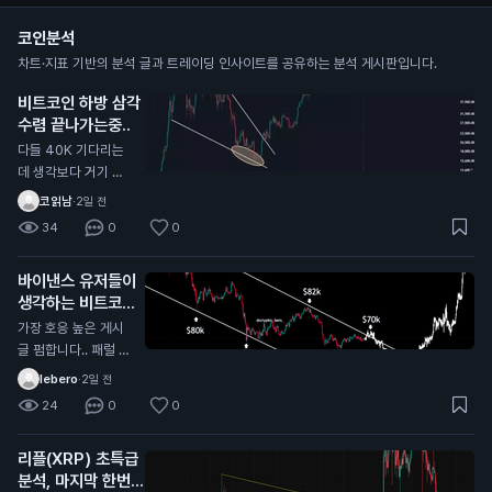
코인분석
차트·지표 기반의 분석 글과 트레이딩 인사이트를 공유하는 분석 게시판입니다.
비트코인 하방 삼각
수렴 끝나가는중..
다들 40K 기다리는
데 생각보다 거기 안
올수도 있음 내가 한
코읽남
·
2일 전
국,해외 전부 커뮤 둘
34
0
0
러본 결과 그 자리에
서 풀매수 기다리는
바이낸스 유저들이
개미들이 너무많음
생각하는 비트코인
바닥
가장 호응 높은 게시
글 펌합니다.. 패럴 채
널안에서 하방으로 밀
lebero
·
2일 전
리는중인데 패럴 중단
24
0
0
맞고 올라갈거라는 의
견에 가장 많이 댓글
리플(XRP) 초특급
달렸네요 시기적으로
분석, 마지막 한번
도 10월이 주기와도