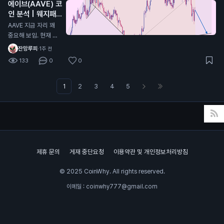
에이브(AAVE) 코
D 모양이 아직 바닥
인 분석 | 웨지패턴
안쪽으로 더 들어가야
발생중
함 3. 스톡캐스틱 모
AAVE 지금 자리 꽤
양 또한 쌍바닥형태로
중요해 보임. 현재 대
내려가고 있는 진행형
형 웨지 하단 지지선
잔망루피
·
1주 전
상태라 추가하락(살
인 96.3달러 부근 테
133
0
0
짝)이 남아있을 확률
스트 중임. 여기 지켜
이 높음 그러면 계속
주면 반등 가능성 살
기다리다가 더 떨어지
아있는데, 이탈하면
1
2
3
4
5
면 풀매수하냐? 그건
하락 힘이 더 강해질
또 아님 지금부터 서
가능성 큼. 30분 차트
서히 10~20%씩 신
기준으로는 고점, 저
저점 갱신할때마다 받
점이 계속 낮아지는
아보는게 제일 베스트
흐름이라 아직은 곰들
이 조금 더 유리한 상
제휴 문의
게재 중단요청
이용약관 및 개인정보처리방침
황임. 체크할 가격 9
6.3달러 - 핵심 지지
© 2025 CoinWhy. All rights reserved.
94.7달러 - 1차 하락
목표 92.6달러 - 지
이메일 : coinwhy777@gmail.com
지 깨지면 다음 목표
반대로 98.2달러 다
시 회복하면 이번 하