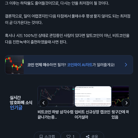
그 이후는 하락율도 줄어들것이므로, 다시는 안올 최저점이 될 것이다.
결론적으로, 말이 어렵겠지만 다음 타점에서 풀매수후 평생 팔지 않아도 되는 최저점
이 곧 다가온다는 것이다.
혹시나 시드 100%인 상태로 관망중인 사람이 있다면 알트코인이 아닌, 비트코인을
다음 진한녹색이 출현하였을때 사면 된다.
코인 언제 매수
하면 될까?
코인와이 AI차트
가 알려줄게요!
실시간
암호화폐 소식
인기글
비트코인 하방 삼각수렴
업비트 신규상장 캡코인
윗구간에 매물 잔
끝나가는중..
이거설마
있음
스크랩
1
공유