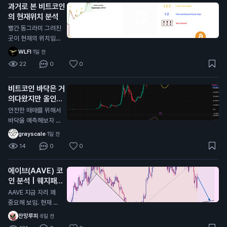
과거로 본 비트코인
다깨진거라 죽으러 가
의 현재위치 분석
는거고 (0.55달러 수
준까지) 유일하게 리
빨간 동그라미 그려진
플만 현재 알트 차트
곳이 현재의 위치임
중에 살아있는데 (잡
각종 지표로 봤을때도
WLFI
·
1일 전
코제외) 저기를 지켜
일치하고 시기적으로
22
0
0
주면 저기가 찐바닥
도 똑같음 개인적으로
임, 물론 저 지지선을
싸이클대로 상방,하방
비트코인 바닥은 거
타고 흐를순있는데 저
으로 움직이는거는 이
의다왔지만 올인은
기만 안깨지면됨
번이 마지막일거라고
금지
봄 비트코인 전체 차
안전한 매매를 위해서
트로 봤을때 현재 어
바닥을 예측해보자 현
센딩트라이앵글 모양
재 자리에서 풀매수는
grayscale
·
1일 전
이라서 비트가 0원가
비추하는 이유 1. 하이
14
0
0
거나 위로 계속 쏘거
킨아시 주봉이 아직까
나 할거라고 생각한다
지 음봉형태 2. MAC
에이브(AAVE) 코
D 모양이 아직 바닥
인 분석 | 웨지패턴
안쪽으로 더 들어가야
발생중
함 3. 스톡캐스틱 모
AAVE 지금 자리 꽤
양 또한 쌍바닥형태로
중요해 보임. 현재 대
내려가고 있는 진행형
형 웨지 하단 지지선
잔망루피
·
6일 전
상태라 추가하락(살
인 96.3달러 부근 테