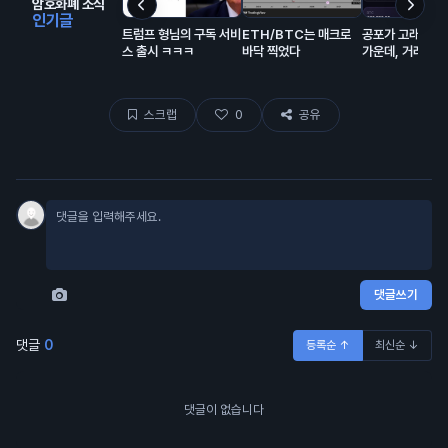
암호화폐 소식
인기글
트럼프 형님의 구독 서비
ETH/BTC는 매크로
공포가 고래 매집
스 출시 ㅋㅋㅋ
바닥 찍었다
가운데, 거래소서 
억 달러 유출… 
보합 🧐
스크랩
0
공유
댓글쓰기
댓글
0
등록순 ↑
최신순 ↓
댓글이 없습니다