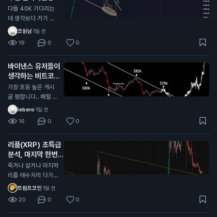
다들 40K 기다리는
데 생각보다 거기 안
올수도 있음 내가 한
코읽남
·
1일 전
국,해외 전부 커뮤 둘
19
0
0
러본 결과 그 자리에
서 풀매수 기다리는
바이낸스 유저들이
개미들이 너무많음
생각하는 비트코인
바닥
가장 호응 높은 게시
글 펌합니다.. 패럴 채
널안에서 하방으로 밀
lebero
·
1일 전
리는중인데 패럴 중단
16
0
0
맞고 올라갈거라는 의
견에 가장 많이 댓글
리플(XRP) 초특급
달렸네요 시기적으로
분석, 마지막 한번
도 10월이 주기와도
받아볼만한 자리 오
딱 떨어져서 얼마나
죽거나 살거나 마지막
는중
버텨주는지 잘봐야할
리플 매수자리 다가오
듯?
는중 대략 0.95불 근
트럼프코인
·
1일 전
처 저기가 깨진다면
20
0
0
다른 알트코인과 마찬
가지로 그냥 추세가