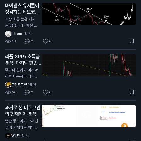
바이낸스 유저들이
개미들이 너무많음
생각하는 비트코인
바닥
가장 호응 높은 게시
글 펌합니다.. 패럴 채
널안에서 하방으로 밀
lebero
·
1일 전
리는중인데 패럴 중단
16
0
0
맞고 올라갈거라는 의
견에 가장 많이 댓글
리플(XRP) 초특급
달렸네요 시기적으로
분석, 마지막 한번
도 10월이 주기와도
받아볼만한 자리 오
딱 떨어져서 얼마나
죽거나 살거나 마지막
는중
버텨주는지 잘봐야할
리플 매수자리 다가오
듯?
는중 대략 0.95불 근
트럼프코인
·
1일 전
처 저기가 깨진다면
20
0
0
다른 알트코인과 마찬
가지로 그냥 추세가
과거로 본 비트코인
다깨진거라 죽으러 가
의 현재위치 분석
는거고 (0.55달러 수
준까지) 유일하게 리
빨간 동그라미 그려진
플만 현재 알트 차트
곳이 현재의 위치임
중에 살아있는데 (잡
각종 지표로 봤을때도
WLFI
·
1일 전
코제외) 저기를 지켜
일치하고 시기적으로