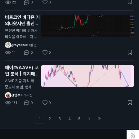
22
0
0
주면 저기가 찐바닥
도 똑같음 개인적으로
임, 물론 저 지지선을
싸이클대로 상방,하방
비트코인 바닥은 거
타고 흐를순있는데 저
으로 움직이는거는 이
의다왔지만 올인은
기만 안깨지면됨
번이 마지막일거라고
금지
봄 비트코인 전체 차
안전한 매매를 위해서
트로 봤을때 현재 어
바닥을 예측해보자 현
센딩트라이앵글 모양
재 자리에서 풀매수는
grayscale
·
1일 전
이라서 비트가 0원가
비추하는 이유 1. 하이
14
0
0
거나 위로 계속 쏘거
킨아시 주봉이 아직까
나 할거라고 생각한다
지 음봉형태 2. MAC
에이브(AAVE) 코
D 모양이 아직 바닥
인 분석 | 웨지패턴
안쪽으로 더 들어가야
발생중
함 3. 스톡캐스틱 모
AAVE 지금 자리 꽤
양 또한 쌍바닥형태로
중요해 보임. 현재 대
내려가고 있는 진행형
형 웨지 하단 지지선
잔망루피
·
1주 전
상태라 추가하락(살
인 96.3달러 부근 테
131
0
0
짝)이 남아있을 확률
스트 중임. 여기 지켜
이 높음 그러면 계속
주면 반등 가능성 살
기다리다가 더 떨어지
아있는데, 이탈하면
1
2
3
4
5
면 풀매수하냐? 그건
하락 힘이 더 강해질
또 아님 지금부터 서
가능성 큼. 30분 차트
서히 10~20%씩 신
기준으로는 고점, 저