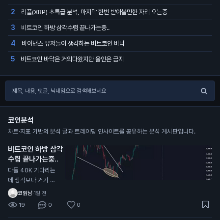
리플(XRP) 초특급 분석, 마지막 한번 받아볼만한 자리 오는중
2
비트코인 하방 삼각수렴 끝나가는중..
3
바이낸스 유저들이 생각하는 비트코인 바닥
4
비트코인 바닥은 거의다왔지만 올인은 금지
5
코인분석
차트·지표 기반의 분석 글과 트레이딩 인사이트를 공유하는 분석 게시판입니다.
비트코인 하방 삼각
수렴 끝나가는중..
다들 40K 기다리는
데 생각보다 거기 안
올수도 있음 내가 한
코읽남
·
1일 전
국,해외 전부 커뮤 둘
19
0
0
러본 결과 그 자리에
서 풀매수 기다리는