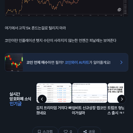
여기에서 고작 5k 흔드는걸로 털리지 마라
코인이란 인플레이션 헷지 수단이 사라지지 않는한 언젠간 피날레는 보여준다
코인 언제 매수
하면 될까?
코인와이 AI차트
가 알려줄게요!
실시간
암호화폐 소식
인기글
김치 프리미엄 거의다 빠
업비트 신규상장 캡코인
트럼프 형님의 구
졌네요
이거설마
스 출시 ㅋㅋㅋ
스크랩
0
공유