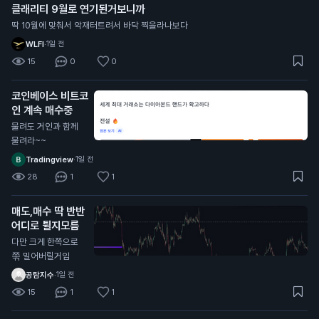
클래리티 9월로 연기된거보니까
딱 10월에 맞춰서 악재터트려서 바닥 찍을라나보다
WLFI
·
1일 전
15
0
0
코인베이스 비트코
인 계속 매수중
물려도 거인과 함께
물려라~~
Tradingview
·
1일 전
28
1
1
매도,매수 딱 반반
어디로 튈지모름
다만 크게 한쪽으로
쭊 밀어버릴거임
공탐지수
·
1일 전
15
1
1