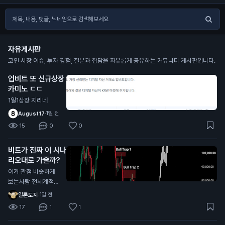
자유게시판
코인 시장 이슈, 투자 경험, 질문과 잡담을 자유롭게 공유하는 커뮤니티 게시판입니다.
업비트 또 신규상장
카미노 ㄷㄷ
1일1상장 지리네
August17
·
1일 전
15
0
0
비트가 진짜 이 시나
리오대로 가줄까?
이거 관점 비슷하게
보는사람 전세계적으
로 너무 많던데
일론도지
·
1일 전
17
1
1