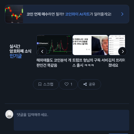
코인 언제 매수
하면 될까?
코인와이 AI차트
가 알려줄게요!
실시간
암호화폐 소식
인기글
해외애들도 코인분석 개
트럼프 형님의 구독 서비
김치 프리미엄 거
판인건 똑같음
스 출시 ㅋㅋㅋ
졌네요
스크랩
1
공유