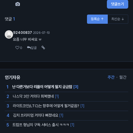
댓글쓰기
댓글
1
등록순 ↑
최신순 ↓
92400837
·
2026-07-10
요즘 너무 비싸요 ㅠ
0
답글
인기자유
주간
·
월간
난 다른거보다 리플이 어떻게 될지 궁금함
1
[3]
나스닥 3만 거의다 회복했네
2
[1]
라이트코인(LTC)는 향후에 어떻게 될거같음?
3
[1]
김치 프리미엄 거의다 빠졌네요
4
[1]
트럼프 형님의 구독 서비스 출시 ㅋㅋㅋ
5
[1]