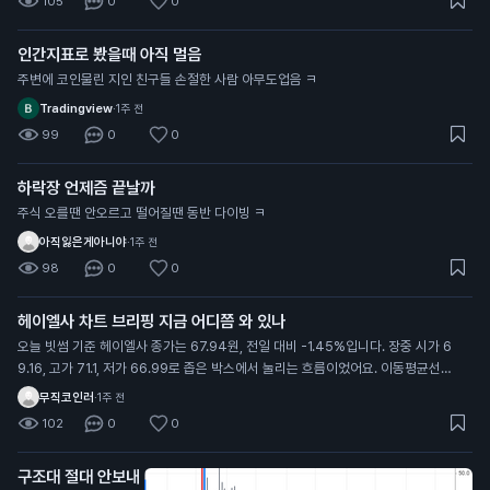
105
0
0
인간지표로 봤을때 아직 멀음
주변에 코인물린 지인 친구들 손절한 사람 아무도업음 ㅋ
Tradingview
·
1주 전
99
0
0
하락장 언제즘 끝날까
주식 오를땐 안오르고 떨어질땐 동반 다이빙 ㅋ
아직잃은게아니야
·
1주 전
98
0
0
헤이엘사 차트 브리핑 지금 어디쯤 와 있나
오늘 빗썸 기준 헤이엘사 종가는 67.94원, 전일 대비 -1.45%입니다. 장중 시가 6
9.16, 고가 71.1, 저가 66.99로 좁은 박스에서 눌리는 흐름이었어요. 이동평균선을
보면 MA15가 72.88, MA60이 71.28로 현재가가 두 선 아래에 있습니다. 즉 단기
무직코인러
·
1주 전
추세는 아직 약세 쪽에 무게가 실려 있다는 뜻이죠. 다만 기간 저점 57.68원은 지켜
102
0
0
지고 있고, 고점은 131원까지 찍었던 이력이 있습니다. 고점 대비 크게 조정받은 자
리라 부담과 기회가 공존하는 구간이에요. 차트만 놓고 보면 관전 포인트는 MA선
구조대 절대 안보내
회복이냐, 저점 지지냐입니다. 프로젝트 자체(업비트·빗썸 상장, 실사용 거래량)는