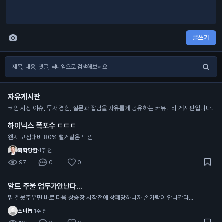
글쓰기
자유게시판
코인 시장 이슈, 투자 경험, 질문과 잡담을 자유롭게 공유하는 커뮤니티 게시판입니다.
하이닉스 폭포수 ㄷㄷㄷ
왠지 고점대비 80% 뺄거같은 느낌
퇴학당함
·
1주 전
97
0
0
알트 주울 엄두가안난다...
뭐 잘못주우면 바로 다음 상승장 시작전에 상폐당하니까 손가락이 안나간다...
스미놉
·
1주 전