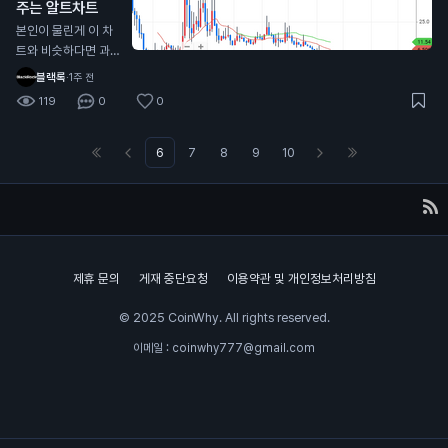
주는 알트차트
그대로라는 점도 함께 봐야죠.
본인이 물린게 이 차
트와 비슷하다면 과감
히 손절해라
블랙록
·
1주 전
119
0
0
6
7
8
9
10
제휴 문의
게재 중단요청
이용약관 및 개인정보처리방침
© 2025 CoinWhy. All rights reserved.
이메일 : coinwhy777@gmail.com