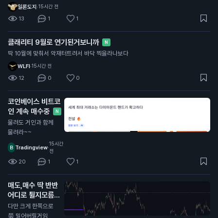
로 너무 많던데
일론도지
·
15시간 전
13
1
1
클래리티 9월로 연기된거보니까
N
딱 10월에 맞춰서 악재터트려서 바닥 찍을라나보다
WLFI
·
15시간 전
12
0
0
코인베이스 비트코
인 계속 매수중
N
물려도 거인과 함께
물려라~~
15시간
Tradingview
·
전
20
1
1
매도,매수 딱 반반
어디로 튈지모름
N
다만 크게 한쪽으로
쭊 밀어버릴거임