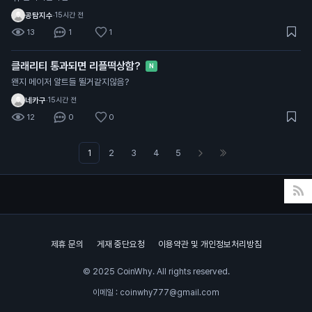
공탐지수
·
15시간 전
13
1
1
클래리티 통과되면 리플떡상함?
N
왠지 메이저 알트들 뛸거같지않음?
네카구
·
15시간 전
12
0
0
1
2
3
4
5
제휴 문의
게재 중단요청
이용약관 및 개인정보처리방침
© 2025 CoinWhy. All rights reserved.
이메일 : coinwhy777@gmail.com