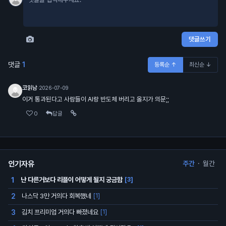
댓글쓰기
댓글
1
등록순 ↑
최신순 ↓
코읽남
·
2026-07-09
이거 통과된다고 사람들이 AI랑 반도체 버리고 올지가 의문;;
0
답글
인기자유
주간
·
월간
난 다른거보다 리플이 어떻게 될지 궁금함
1
[3]
나스닥 3만 거의다 회복했네
2
[1]
김치 프리미엄 거의다 빠졌네요
3
[1]