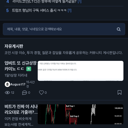
라이트코인(LTC)는 향후에 어떻게 될거같음?
4
[1]
트럼프 형님의 구독 서비스 출시 ㅋㅋㅋ
5
[1]
자유게시판
코인 시장 이슈, 투자 경험, 질문과 잡담을 자유롭게 공유하는 커뮤니티 게시판입니다.
업비트 또 신규상장
카미노 ㄷㄷ
N
1일1상장 지리네
15시간
August17
·
전
12
0
0
비트가 진짜 이 시나
리오대로 가줄까?
N
이거 관점 비슷하게
보는사람 전세계적으