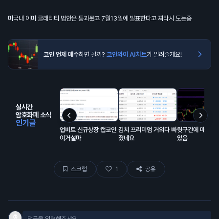
미국내 이미 클래리티 법안은 통과됬고 7월13일에 발표한다고 찌라시 도는중
코인 언제 매수
하면 될까?
코인와이 AI차트
가 알려줄게요!
실시간
암호화폐 소식
인기글
업비트 신규상장 캡코인
김치 프리미엄 거의다 빠
윗구간에 매물 잔
이거설마
졌네요
있음
스크랩
1
공유