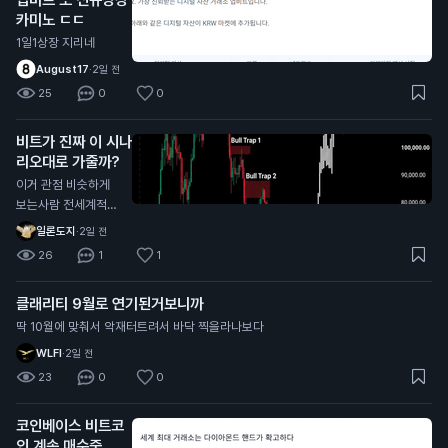
카미노 ㄷㄷ
1일1상장 지리네
August17
·
2일 전
25
0
0
비트가 진짜 이 시나
리오대로 가줄까?
이거 관점 비슷하게
보는사람 전세계적으
로 너무 많던데
일론도지
·
2일 전
26
1
1
클래리티 9월로 연기된거보니까
딱 10월에 맞춰서 악재터트려서 바닥 찍을라나보다
WLFI
·
2일 전
23
0
0
코인베이스 비트코
인 계속 매수중