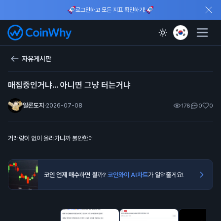
로그인하고 모든 지표 확인하기!
자유게시판
매집중인거냐... 아니면 그냥 터는거냐
일론도지
·
2026-07-08
178
0
0
거래량이 없이 올라가니까 불안한데
코인 언제 매수
하면 될까?
코인와이 AI차트
가 알려줄게요!