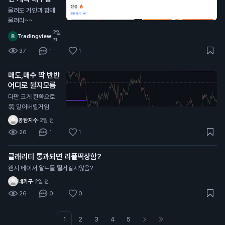
물려도 거인과 함께
물려라~~
2일
Tradingview
·
전
37
1
1
매도,매수 딱 반반
어디로 튈지모름
다만 크게 한쪽으로
쭊 밀어버릴거임
공탐지수
·
2일 전
26
1
1
클래리티 통과되면 리플떡상함?
왠지 메이저 알트들 뛸거같지않음?
네카구
·
2일 전
26
0
0
1
2
3
4
5