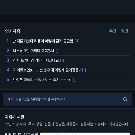
인기자유
주간
·
월간
난 다른거보다 리플이 어떻게 될지 궁금함
1
[3]
나스닥 3만 거의다 회복했네
2
[1]
김치 프리미엄 거의다 빠졌네요
3
[1]
라이트코인(LTC)는 향후에 어떻게 될거같음?
4
[1]
트럼프 형님의 구독 서비스 출시 ㅋㅋㅋ
5
[1]
자유게시판
코인 시장 이슈, 투자 경험, 질문과 잡담을 자유롭게 공유하는 커뮤니티 게시판입니다.
업비트 또 신규상장