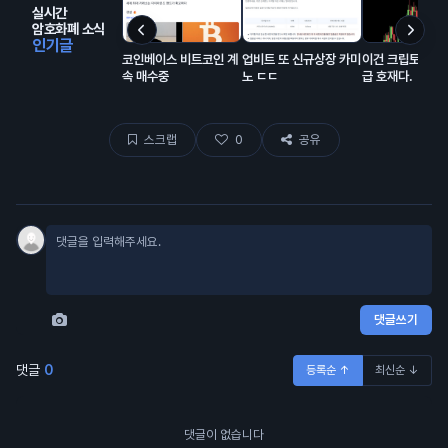
실시간
암호화폐 소식
인기글
코인베이스 비트코인 계
업비트 또 신규상장 카미
이건 크립토에 진
속 매수중
노 ㄷㄷ
급 호재다.
스크랩
0
공유
댓글쓰기
댓글
0
등록순 ↑
최신순 ↓
댓글이 없습니다