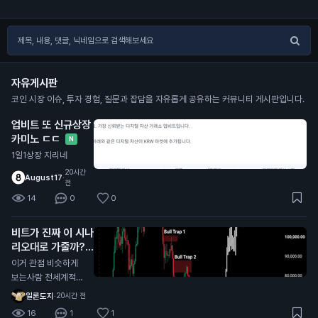
자유게시판
코인 시장 이슈, 투자 경험, 질문과 잡담을 자유롭게 공유하는 커뮤니티 게시판입니다.
업비트 또 신규상장
카미노 ㄷㄷ
N
1일1상장 지리네
20시간
August17
·
전
14
0
0
비트가 진짜 이 시나
리오대로 가줄까?
N
이거 관점 비슷하게
보는사람 전세계적으
로 너무 많던데
일론도지
·
20시간 전
16
1
1