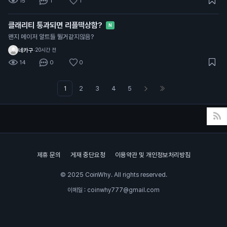
15
1
1
클래리티 통과되면 리플떡상함?
N
왠지 메이저 알트들 뛸거같지않음?
네카구
·
20시간 전
14
0
0
1
2
3
4
5
제휴 문의
게재 중단요청
이용약관 및 개인정보처리방침
© 2025 CoinWhy. All rights reserved.
이메일 : coinwhy777@gmail.com