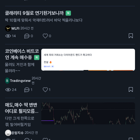
클래리티 9월로 연기된거보니까
N
딱 10월에 맞춰서 악재터트려서 바닥 찍을라나보다
WLFI
·
20시간 전
14
0
0
코인베이스 비트코
인 계속 매수중
N
물려도 거인과 함께
물려라~~
20시간
Tradingview
·
전
24
1
1
매도,매수 딱 반반
어디로 튈지모름
N
다만 크게 한쪽으로
쭊 밀어버릴거임
공탐지수
·
20시간 전