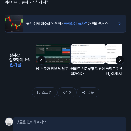
이제야 사람들이 지적하기 시작
코인 언제 매수
하면 될까?
코인와이 AI차트
가 알려줄게요!
실시간
암호화폐 소식
인기글
🚨 누군가 전부 날릴 판?
업비트 신규상장 캡코인
크립토 판 들어온 
이거설마
년, 이게 시장에
해서 모은 돈이고
랍이 대충 80% 
스크랩
0
공유