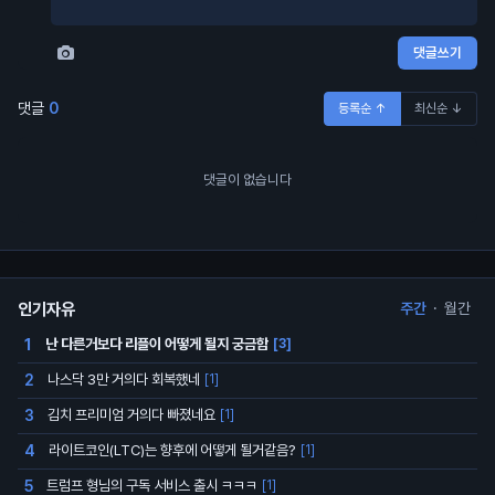
댓글쓰기
댓글
0
등록순 ↑
최신순 ↓
댓글이 없습니다
인기자유
주간
·
월간
난 다른거보다 리플이 어떻게 될지 궁금함
1
[3]
나스닥 3만 거의다 회복했네
2
[1]
김치 프리미엄 거의다 빠졌네요
3
[1]
라이트코인(LTC)는 향후에 어떻게 될거같음?
4
[1]
트럼프 형님의 구독 서비스 출시 ㅋㅋㅋ
5
[1]