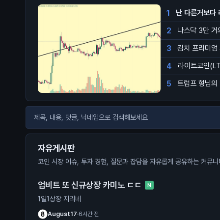
1
난 다른거보다 
2
나스닥 3만 
3
김치 프리미엄
4
라이트코인(LT
5
트럼프 형님의 
자유게시판
코인 시장 이슈, 투자 경험, 질문과 잡담을 자유롭게 공유하는 커뮤
업비트 또 신규상장 카미노 ㄷㄷ
N
1일1상장 지리네
August17
·
6시간 전