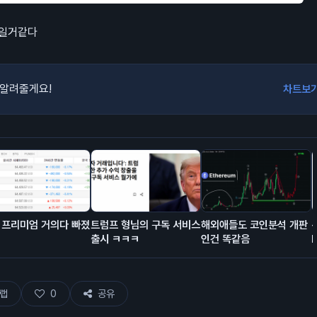
장일거같다
 알려줄게요!
차트보
 프리미엄 거의다 빠졌
트럼프 형님의 구독 서비스
해외애들도 코인분석 개판
출시 ㅋㅋㅋ
인건 똑같음
랩
0
공유