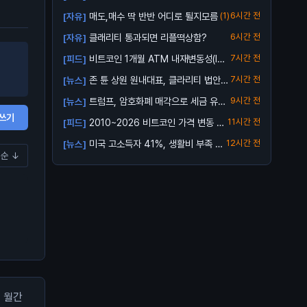
매도,매수 딱 반반 어디로 튈지모름
(1)
6시간 전
[자유]
클래리티 통과되면 리플떡상함?
6시간 전
[자유]
비트코인 1개월 ATM 내재변동성(IV):
7시간 전
[피드]
3...
존 튠 상원 원내대표, 클라리티 법안
7시간 전
[뉴스]
투표 연...
트럼프, 암호화폐 매각으로 세금 유예
9시간 전
[뉴스]
가능성
쓰기
2010~2026 비트코인 가격 변동 총
11시간 전
[피드]
정리 ...
미국 고소득자 41%, 생활비 부족 호
12시간 전
[뉴스]
순 ↓
소
월간