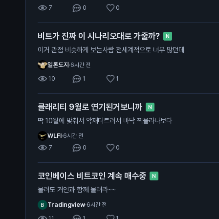
7
0
0
비트가 진짜 이 시나리오대로 가줄까?
N
이거 관점 비슷하게 보는사람 전세계적으로 너무 많던데
일론도지
·
6시간 전
10
1
1
클래리티 9월로 연기된거보니까
N
딱 10월에 맞춰서 악재터트려서 바닥 찍을라나보다
WLFI
·
6시간 전
7
0
0
코인베이스 비트코인 계속 매수중
N
물려도 거인과 함께 물려라~~
Tradingview
·
6시간 전
11
1
1