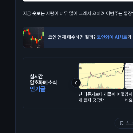
지금 숏보는 사람이 너무 많어 그래서 오히려 이번주는 롱
코인 언제 매수
하면 될까?
코인와이 AI차트
가
실시간
암호화폐 소식
인기글
난 다른거보다 리플이 어떻
김치
게 될지 궁금함
네요
스크