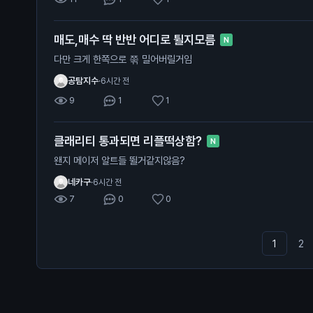
매도,매수 딱 반반 어디로 튈지모름
N
다만 크게 한쪽으로 쭊 밀어버릴거임
공탐지수
·
6시간 전
9
1
1
클래리티 통과되면 리플떡상함?
N
왠지 메이저 알트들 뛸거같지않음?
네카구
·
6시간 전
7
0
0
1
2