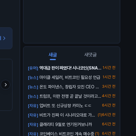
기
새글
새댓글
역대급 판이 짜였다! 시나코인(SNA)
1시간 전
[유머]
업비트...
마이클 세일러, 비트코인 필요성 언급
1시간 전
[뉴스]
온도 파이낸스, 창립자 모친 CEO 해
3시간 전
[뉴스]
임 소송...
트럼프, 이란 전쟁 곧 끝날 것이라고
4시간 전
[뉴스]
- 셀프 커스터디로 잃은
🚨 누군가 전부 날릴 판?
크립토 판 들어온 지 8년
BTC 157.1만 개
이게 시장에서 줍줍해서 
전망
업비트 또 신규상장 카미노 ㄷㄷ
6시간 전
[자유]
은 돈이고 에어드랍이 대
80% 차지함.
비트가 진짜 이 시나리오대로 가줄
(1)
6시간 전
[자유]
까?
클래리티 9월로 연기된거보니까
6시간 전
[자유]
코인베이스 비트코인 계속 매수중
(1)
6시간 전
[자유]