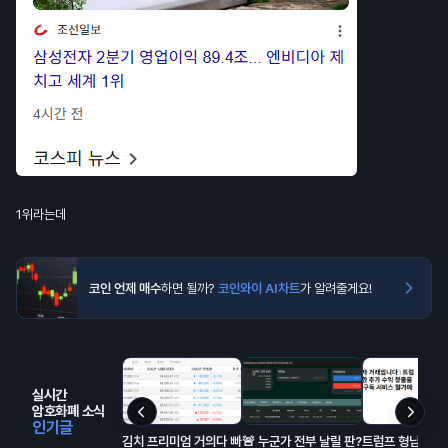
1위라는데
코인 언제 매수
하면 될까?
코인와이 AI차트
가 알려줄게요!
실시간
암호화폐 소식
인기글
김치 프리미엄 거의다 빠
🚨 누군가 전부 날릴 판?
트럼프 형님의 구