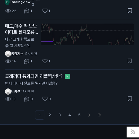
Tradingview
·
전
22
1
1
매도,매수 딱 반반
어디로 튈지모름
N
다만 크게 한쪽으로
쭊 밀어버릴거임
공탐지수
·
17시간 전
14
1
1
클래리티 통과되면 리플떡상함?
N
왠지 메이저 알트들 뛸거같지않음?
네카구
·
17시간 전
13
0
0
1
2
3
4
5