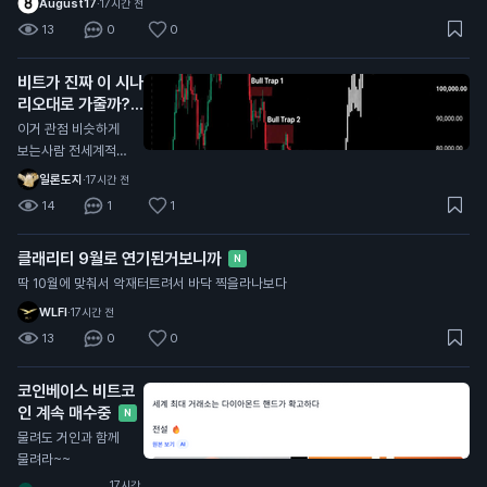
August17
·
17시간 전
13
0
0
비트가 진짜 이 시나
리오대로 가줄까?
N
이거 관점 비슷하게
보는사람 전세계적으
로 너무 많던데
일론도지
·
17시간 전
14
1
1
클래리티 9월로 연기된거보니까
N
딱 10월에 맞춰서 악재터트려서 바닥 찍을라나보다
WLFI
·
17시간 전
13
0
0
코인베이스 비트코
인 계속 매수중
N
물려도 거인과 함께
물려라~~
17시간