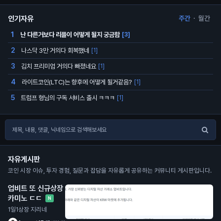
인기자유
주간
·
월간
난 다른거보다 리플이 어떻게 될지 궁금함
1
[3]
나스닥 3만 거의다 회복했네
2
[1]
김치 프리미엄 거의다 빠졌네요
3
[1]
라이트코인(LTC)는 향후에 어떻게 될거같음?
4
[1]
트럼프 형님의 구독 서비스 출시 ㅋㅋㅋ
5
[1]
자유게시판
코인 시장 이슈, 투자 경험, 질문과 잡담을 자유롭게 공유하는 커뮤니티 게시판입니다.
업비트 또 신규상장
카미노 ㄷㄷ
N
1일1상장 지리네