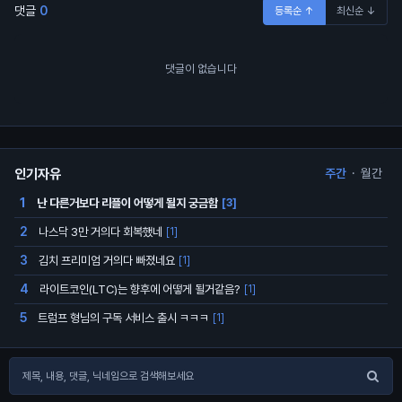
댓글
0
등록순 ↑
최신순 ↓
댓글이 없습니다
인기자유
주간
·
월간
난 다른거보다 리플이 어떻게 될지 궁금함
1
[3]
나스닥 3만 거의다 회복했네
2
[1]
김치 프리미엄 거의다 빠졌네요
3
[1]
라이트코인(LTC)는 향후에 어떻게 될거같음?
4
[1]
트럼프 형님의 구독 서비스 출시 ㅋㅋㅋ
5
[1]