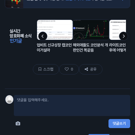
실시간
암호화폐 소식
인기글
업비트 신규상장 캡코인
해외애들도 코인분석 개
라이트코인(LTC
이거설마
판인건 똑같음
후에 어떻게 될거
스크랩
0
공유
댓글쓰기