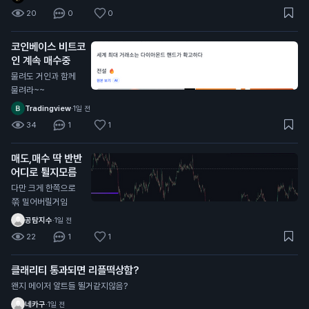
20
0
0
코인베이스 비트코
인 계속 매수중
물려도 거인과 함께
물려라~~
Tradingview
·
1일 전
34
1
1
매도,매수 딱 반반
어디로 튈지모름
다만 크게 한쪽으로
쭊 밀어버릴거임
공탐지수
·
1일 전
22
1
1
클래리티 통과되면 리플떡상함?
왠지 메이저 알트들 뛸거같지않음?
네카구
·
1일 전