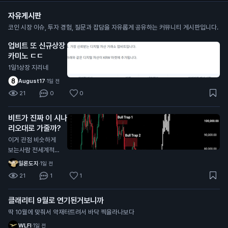
자유게시판
코인 시장 이슈, 투자 경험, 질문과 잡담을 자유롭게 공유하는 커뮤니티 게시판입니다.
업비트 또 신규상장
카미노 ㄷㄷ
1일1상장 지리네
August17
·
1일 전
21
0
0
비트가 진짜 이 시나
리오대로 가줄까?
이거 관점 비슷하게
보는사람 전세계적으
로 너무 많던데
일론도지
·
1일 전
21
1
1
클래리티 9월로 연기된거보니까
딱 10월에 맞춰서 악재터트려서 바닥 찍을라나보다
WLFI
·
1일 전