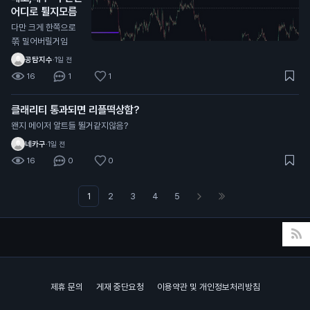
어디로 튈지모름
다만 크게 한쪽으로
쭊 밀어버릴거임
공탐지수
·
1일 전
16
1
1
클래리티 통과되면 리플떡상함?
왠지 메이저 알트들 뛸거같지않음?
네카구
·
1일 전
16
0
0
1
2
3
4
5
제휴 문의
게재 중단요청
이용약관 및 개인정보처리방침