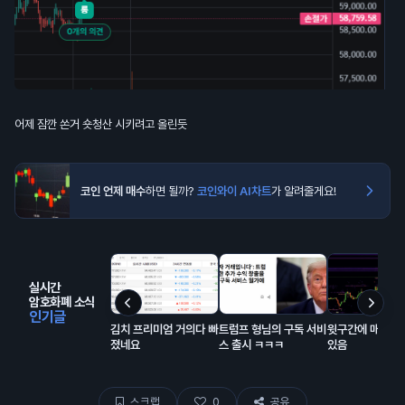
어제 잠깐 쏜거 숏청산 시키려고 올린듯
코인 언제 매수
하면 될까?
코인와이 AI차트
가 알려줄게요!
실시간
암호화폐 소식
인기글
김치 프리미엄 거의다 빠
트럼프 형님의 구독 서비
윗구간에 매물 잔
졌네요
스 출시 ㅋㅋㅋ
있음
스크랩
0
공유