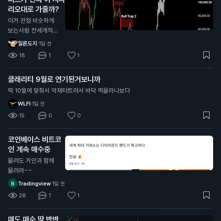
리오대로 가줄까?
이거 관점 비슷하게
보는사람 전세계적으
로 너무 많던데
일론도지
·
1일 전
18
1
1
클래리티 9월로 연기된거보니까
딱 10월에 맞춰서 악재터트려서 바닥 찍을라나보다
WLFI
·
1일 전
15
0
0
코인베이스 비트코
인 계속 매수중
물려도 거인과 함께
물려라~~
Tradingview
·
1일 전
28
1
1
매도,매수 딱 반반