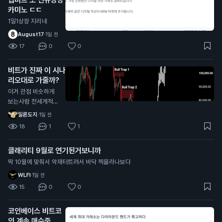
카미노 ㄷㄷ
1일1상장 지리네
August17
·
1일 전
17
0
0
비트가 진짜 이 시나
리오대로 가줄까?
이거 관점 비슷하게
보는사람 전세계적으
로 너무 많던데
일론도지
·
1일 전
18
1
1
클래리티 9월로 연기된거보니까
딱 10월에 맞춰서 악재터트려서 바닥 찍을라나보다
WLFI
·
1일 전
15
0
0
코인베이스 비트코
인 계속 매수중