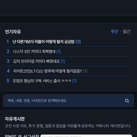
인기자유
주간
·
월간
난 다른거보다 리플이 어떻게 될지 궁금함
1
[3]
나스닥 3만 거의다 회복했네
2
[1]
김치 프리미엄 거의다 빠졌네요
3
[1]
라이트코인(LTC)는 향후에 어떻게 될거같음?
4
[1]
트럼프 형님의 구독 서비스 출시 ㅋㅋㅋ
5
[1]
자유게시판
코인 시장 이슈, 투자 경험, 질문과 잡담을 자유롭게 공유하는 커뮤니티 게시판입니다.
업비트 또 신규상장