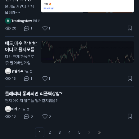
물려도 거인과 함께
물려라~~
Tradingview
·
1일 전
28
1
1
매도,매수 딱 반반
어디로 튈지모름
다만 크게 한쪽으로
쭊 밀어버릴거임
공탐지수
·
1일 전
16
1
1
클래리티 통과되면 리플떡상함?
왠지 메이저 알트들 뛸거같지않음?
네카구
·
1일 전
16
0
0
1
2
3
4
5