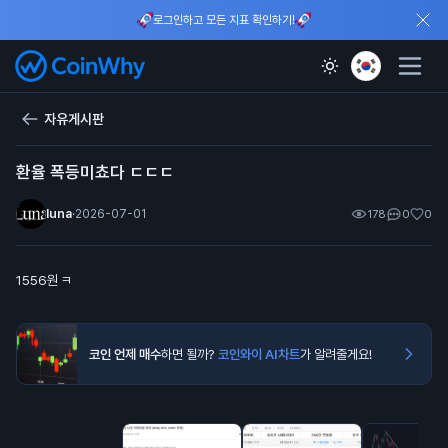
로그인하고 모든 지표 확인하기!
자유게시판
환율 폭등미쵸다 ㄷㄷㄷ
luna
·
2026-07-01
178
0
0
1556원 ㅋ
코인 언제 매수
하면 될까?
코인와이 AI차트
가 알려줄게요!