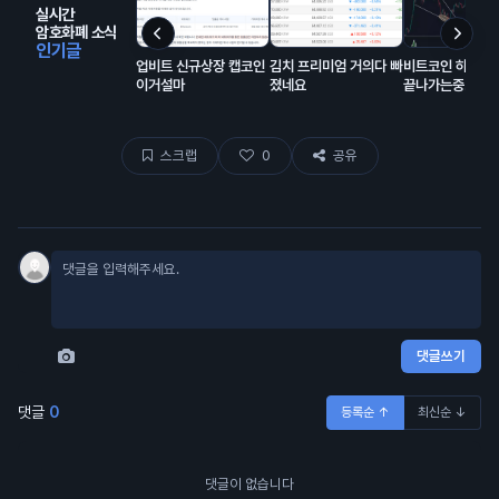
실시간
암호화폐 소식
인기글
업비트 신규상장 캡코인
김치 프리미엄 거의다 빠
비트코인 하방 
이거설마
졌네요
끝나가는중..
스크랩
0
공유
댓글쓰기
댓글
0
등록순 ↑
최신순 ↓
댓글이 없습니다