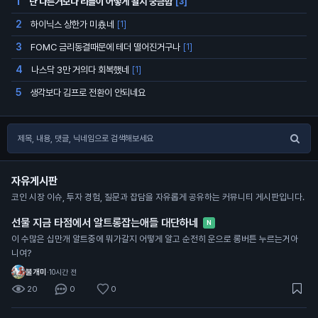
난 다른거보다 리플이 어떻게 될지 궁금함
1
[3]
하이닉스 상한가 미춌네
2
[1]
FOMC 금리동결때문에 테더 떨어진거구나
3
[1]
나스닥 3만 거의다 회복했네
4
[1]
생각보다 김프로 전환이 안되네요
5
자유게시판
코인 시장 이슈, 투자 경험, 질문과 잡담을 자유롭게 공유하는 커뮤니티 게시판입니다.
선물 지금 타점에서 알트롱잡는애들 대단하네
N
이 수많은 십만개 알트중에 뭐가갈지 어떻게 알고 순전히 운으로 롱버튼 누르는거아
니여?
불개미
·
10시간 전
20
0
0