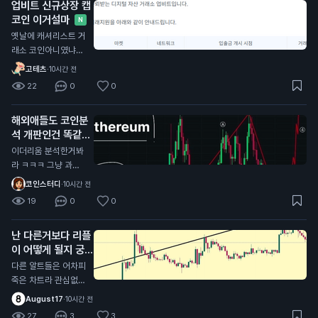
업비트 신규상장 캡
코인 이거설마
N
옛날에 캐셔리스트 거
래소 코인아니였냐?
ㅋㅋㅋ
고테츠
·
10시간 전
22
0
0
해외애들도 코인분
석 개판인건 똑같음
N
이더리움 분석한거봐
라 ㅋㅋㅋ 그냥 과거
산모양 비슷하다고 저
코인스터디
·
10시간 전
기서 지지해주고 올라
19
0
0
갈거라고 단순하게 생
각하네 이걸 또 좋아
난 다른거보다 리플
요를 누른애들이 많다
이 어떻게 될지 궁금
는게 함정
함
N
다른 알트들은 어차피
죽은 차트라 관심없
고,, 리플의 최후는 어
August17
·
10시간 전
떻게 될지 궁금함 .. 체
27
3
3