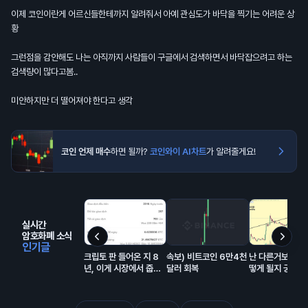
이제 코인이란게 어르신들한테까지 알려줘서 아예 관심도가 바닥을 찍기는 어려운 상
황
그런점을 감안해도 나는 아직까지 사람들이 구글에서 검색하면서 바닥잡으려고 하는
검색량이 많다고봄..
미안하지만 더 떨어져야 한다고 생각
코인 언제 매수
하면 될까?
코인와이 AI차트
가 알려줄게요!
실시간
암호화폐 소식
인기글
크립토 판 들어온 지 8
속보) 비트코인 6만4천
난 다른거보다 리
년, 이게 시장에서 줍줍
달러 회복
떻게 될지 궁금함
해서 모은 돈이고 에어드
랍이 대충 80% 차지함.