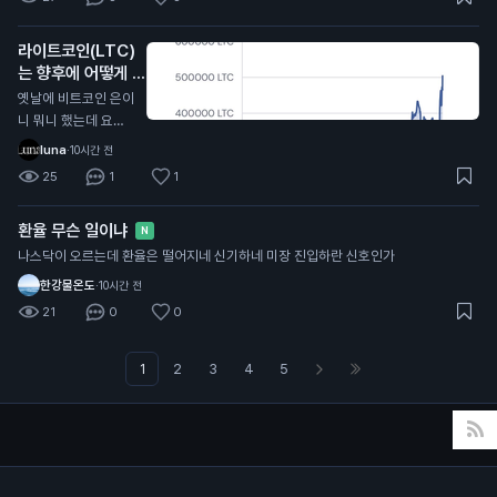
인링크나 아발란체처
럼 죽은 차트로 갈지
라이트코인(LTC)
아니면 알트중에 유일
는 향후에 어떻게 될
하게 살아남아서 떡상
거같음?
할지
N
옛날에 비트코인 은이
니 뭐니 했는데 요즘
차트가 그냥 죽어가는
luna
·
10시간 전
데..? 비트코인 캐시도
25
1
1
마찬가지로 '진짜 비
트코인은 사실 비트코
환율 무슨 일이냐
인캐시다!' 라고 바이
N
럴했는데 요즘 메이저
나스닥이 오르는데 환율은 떨어지네 신기하네 미장 진입하란 신호인가
중에 제일 못버티는거
한강물온도
·
10시간 전
같고
21
0
0
1
2
3
4
5