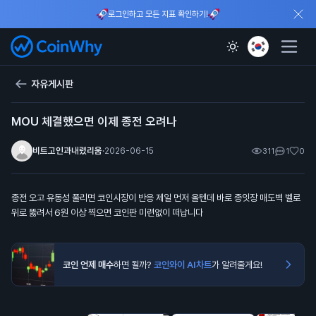
로그인하고 모든 지표 확인하기!
자유게시판
MOU 체결했으면 이제 종전 오려나
비트고인과내렸리움
·
2026-06-15
311
1
0
종전 오고 유동성 풀리면 코인시장이 반응 제일 먼저 올텐데 바로 종잇장 매도벽 벨로
위로 뚫려서 6원 이상 찍으면 코인판 미련없이 떠납니다
코인 언제 매수
하면 될까?
코인와이 AI차트
가 알려줄게요!