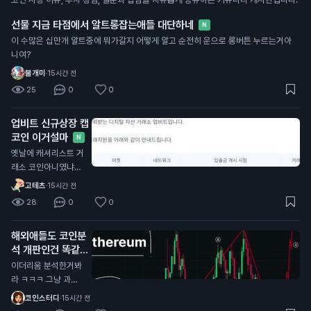
선물 지금 타점에서 알트롱잡는애들 대단하네
N
이 수많은 십만개 알트중에 뭐가갈지 어떻게 알고 순전히 운으로 롱버튼 누르는거아
니여?
불개미
·
15시간 전
25
0
0
업비트 신규상장 캡
코인 이거설마
N
옛날에 캐셔리스트 거
래소 코인아니였냐?
ㅋㅋㅋ
고테츠
·
15시간 전
28
0
0
해외애들도 코인분
석 개판인건 똑같음
N
이더리움 분석한거봐
라 ㅋㅋㅋ 그냥 과거
산모양 비슷하다고 저
코인스터디
·
15시간 전
기서 지지해주고 올라