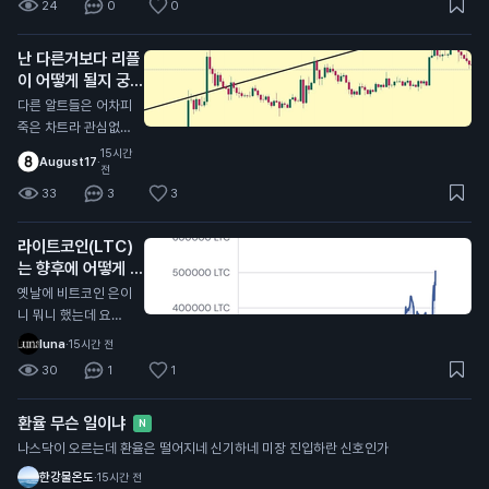
24
0
0
갈거라고 단순하게 생
각하네 이걸 또 좋아
난 다른거보다 리플
요를 누른애들이 많다
이 어떻게 될지 궁금
는게 함정
함
N
다른 알트들은 어차피
죽은 차트라 관심없
고,, 리플의 최후는 어
15시간
August17
·
떻게 될지 궁금함 .. 체
전
인링크나 아발란체처
33
3
3
럼 죽은 차트로 갈지
아니면 알트중에 유일
라이트코인(LTC)
하게 살아남아서 떡상
는 향후에 어떻게 될
할지
거같음?
N
옛날에 비트코인 은이
니 뭐니 했는데 요즘
차트가 그냥 죽어가는
luna
·
15시간 전
데..? 비트코인 캐시도
30
1
1
마찬가지로 '진짜 비
트코인은 사실 비트코
환율 무슨 일이냐
인캐시다!' 라고 바이
N
럴했는데 요즘 메이저
나스닥이 오르는데 환율은 떨어지네 신기하네 미장 진입하란 신호인가
중에 제일 못버티는거
한강물온도
·
15시간 전