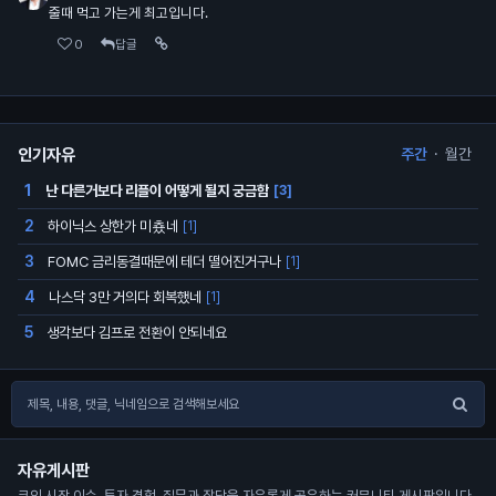
줄때 먹고 가는게 최고입니다.
0
답글
인기자유
주간
·
월간
난 다른거보다 리플이 어떻게 될지 궁금함
1
[3]
하이닉스 상한가 미춌네
2
[1]
FOMC 금리동결때문에 테더 떨어진거구나
3
[1]
나스닥 3만 거의다 회복했네
4
[1]
생각보다 김프로 전환이 안되네요
5
자유게시판
코인 시장 이슈, 투자 경험, 질문과 잡담을 자유롭게 공유하는 커뮤니티 게시판입니다.