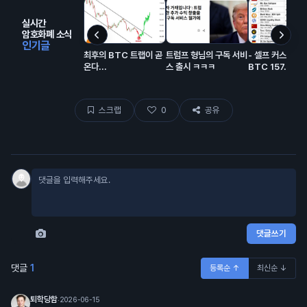
실시간
암호화폐 소식
인기글
최후의 BTC 트랩이 곧
트럼프 형님의 구독 서비
- 셀프 커스터디
온다...
스 출시 ㅋㅋㅋ
BTC 157.1만 개
스크랩
0
공유
댓글쓰기
댓글
1
등록순 ↑
최신순 ↓
퇴학당함
·
2026-06-15