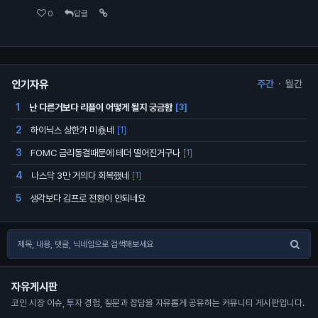
0
답글
인기자유
주간
·
월간
난 다른거보다 리플이 어떻게 될지 궁금함
1
[3]
하이닉스 상한가 미춌네
2
[1]
FOMC 금리동결때문에 테더 떨어진거구나
3
[1]
나스닥 3만 거의다 회복했네
4
[1]
생각보다 김프로 전환이 안되네요
5
자유게시판
코인 시장 이슈, 투자 경험, 질문과 잡담을 자유롭게 공유하는 커뮤니티 게시판입니다.