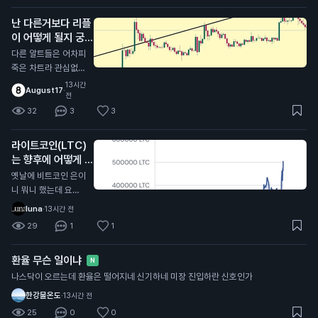
각하네 이걸 또 좋아
난 다른거보다 리플
요를 누른애들이 많다
이 어떻게 될지 궁금
는게 함정
함
N
다른 알트들은 어차피
죽은 차트라 관심없
고,, 리플의 최후는 어
13시간
August17
·
떻게 될지 궁금함 .. 체
전
인링크나 아발란체처
32
3
3
럼 죽은 차트로 갈지
아니면 알트중에 유일
라이트코인(LTC)
하게 살아남아서 떡상
는 향후에 어떻게 될
할지
거같음?
N
옛날에 비트코인 은이
니 뭐니 했는데 요즘
차트가 그냥 죽어가는
luna
·
13시간 전
데..? 비트코인 캐시도
29
1
1
마찬가지로 '진짜 비
트코인은 사실 비트코
환율 무슨 일이냐
인캐시다!' 라고 바이
N
럴했는데 요즘 메이저
나스닥이 오르는데 환율은 떨어지네 신기하네 미장 진입하란 신호인가
중에 제일 못버티는거
한강물온도
·
13시간 전
같고
25
0
0