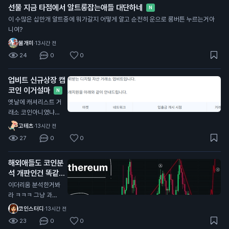
선물 지금 타점에서 알트롱잡는애들 대단하네
N
이 수많은 십만개 알트중에 뭐가갈지 어떻게 알고 순전히 운으로 롱버튼 누르는거아
니여?
불개미
·
13시간 전
24
0
0
업비트 신규상장 캡
코인 이거설마
N
옛날에 캐셔리스트 거
래소 코인아니였냐?
ㅋㅋㅋ
고테츠
·
13시간 전
27
0
0
해외애들도 코인분
석 개판인건 똑같음
N
이더리움 분석한거봐
라 ㅋㅋㅋ 그냥 과거
산모양 비슷하다고 저
코인스터디
·
13시간 전
기서 지지해주고 올라
23
0
0
갈거라고 단순하게 생