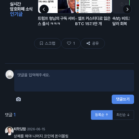
실시간
암호화폐 소식
인기글
트럼프 형님의 구독 서비
- 셀프 커스터디로 잃은
속보) 비트코인 
스 출시 ㅋㅋㅋ
BTC 157.1만 개
달러 회복
스크랩
1
공유
댓글쓰기
댓글
1
등록순 ↑
최신순 ↓
퇴학당함
·
2026-06-15
상폐를 해야 나머지 코인에 돈이몰림