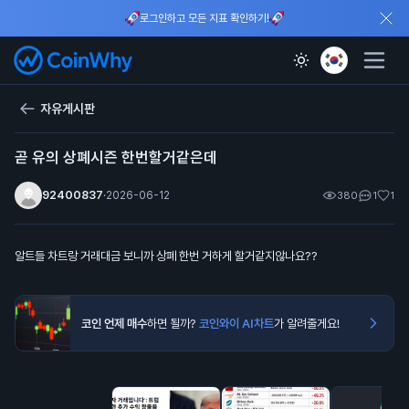
로그인하고 모든 지표 확인하기!
자유게시판
곧 유의 상폐시즌 한번할거같은데
92400837
·
2026-06-12
380
1
1
알트들 차트랑 거래대금 보니까 상폐 한번 거하게 할거같지않나요??
코인 언제 매수
하면 될까?
코인와이 AI차트
가 알려줄게요!