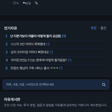
0
답글
인기자유
주간
·
월간
난 다른거보다 리플이 어떻게 될지 궁금함
1
[3]
나스닥 3만 거의다 회복했네
2
[1]
김치 프리미엄 거의다 빠졌네요
3
[1]
라이트코인(LTC)는 향후에 어떻게 될거같음?
4
[1]
트럼프 형님의 구독 서비스 출시 ㅋㅋㅋ
5
[1]
자유게시판
코인 시장 이슈, 투자 경험, 질문과 잡담을 자유롭게 공유하는 커뮤니티 게시판입니다.