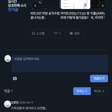
실시간
암호화폐 소식
인기글
비트코인 하방 삼각수렴
라이트코인(LTC)는 향
리플(XRP) 초특
끝나가는중..
후에 어떻게 될거같음?
석, 마지막 한번
만한 자리 오는중
스크랩
1
공유
댓글쓰기
댓글
1
등록순 ↑
최신순 ↓
김종현
·
2026-06-11
기득권층의 방어라고 보면됨..