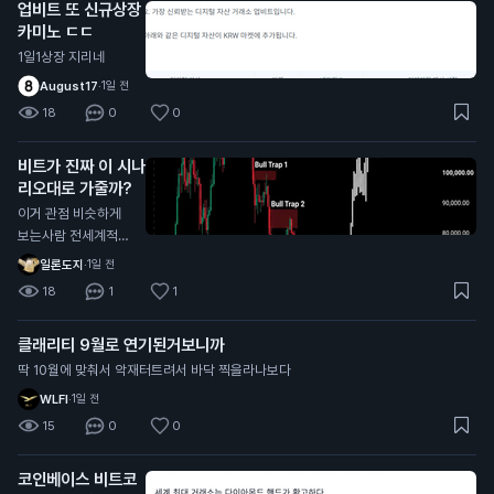
업비트 또 신규상장
카미노 ㄷㄷ
1일1상장 지리네
August17
·
1일 전
18
0
0
비트가 진짜 이 시나
리오대로 가줄까?
이거 관점 비슷하게
보는사람 전세계적으
로 너무 많던데
일론도지
·
1일 전
18
1
1
클래리티 9월로 연기된거보니까
딱 10월에 맞춰서 악재터트려서 바닥 찍을라나보다
WLFI
·
1일 전
15
0
0
코인베이스 비트코