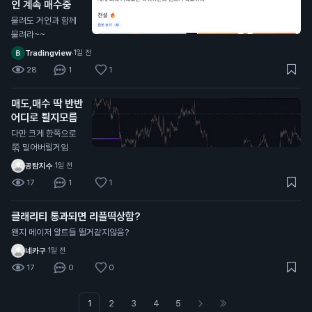
인 계속 매수중
물려도 거인과 함께
물려라~~
Tradingview
·
1일 전
28
1
1
매도,매수 딱 반반
어디로 튈지모름
다만 크게 한쪽으로
쭊 밀어버릴거임
공탐지수
·
1일 전
17
1
1
클래리티 통과되면 리플떡상함?
왠지 메이저 알트들 뛸거같지않음?
네카구
·
1일 전
17
0
0
1
2
3
4
5