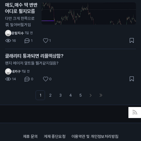
매도,매수 딱 반반
어디로 튈지모름
다만 크게 한쪽으로
쭊 밀어버릴거임
공탐지수
·
1일 전
16
1
1
클래리티 통과되면 리플떡상함?
왠지 메이저 알트들 뛸거같지않음?
네카구
·
1일 전
14
0
0
1
2
3
4
5
제휴 문의
게재 중단요청
이용약관 및 개인정보처리방침