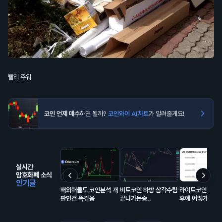
빨리 주워
코인 언제 매수
하면 될까?
코인와이 AI차트
가 알려줄게요!
실시간
암호화폐 소식
인기글
해외애들도 코인분석 개
비트코인 하방 삼각수렴
라이트코인(LTC
판인건 똑같음
끝나가는중..
후에 어떻게 될거