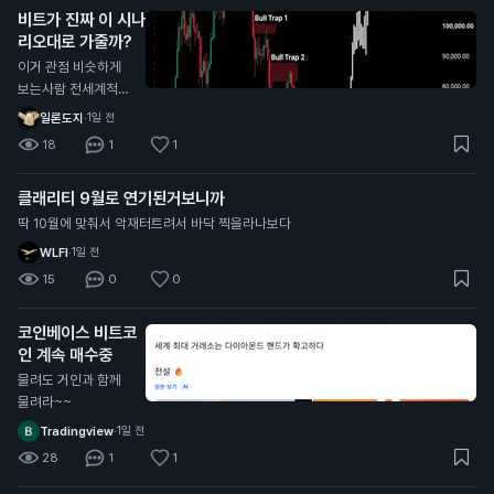
비트가 진짜 이 시나
리오대로 가줄까?
이거 관점 비슷하게
보는사람 전세계적으
로 너무 많던데
일론도지
·
1일 전
18
1
1
클래리티 9월로 연기된거보니까
딱 10월에 맞춰서 악재터트려서 바닥 찍을라나보다
WLFI
·
1일 전
15
0
0
코인베이스 비트코
인 계속 매수중
물려도 거인과 함께
물려라~~
Tradingview
·
1일 전
28
1
1