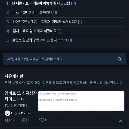
난 다른거보다 리플이 어떻게 될지 궁금함
1
[3]
나스닥 3만 거의다 회복했네
2
[1]
라이트코인(LTC)는 향후에 어떻게 될거같음?
3
[1]
김치 프리미엄 거의다 빠졌네요
4
[1]
트럼프 형님의 구독 서비스 출시 ㅋㅋㅋ
5
[1]
자유게시판
코인 시장 이슈, 투자 경험, 질문과 잡담을 자유롭게 공유하는 커뮤니티 게시판입니다.
업비트 또 신규상장
카미노 ㄷㄷ
1일1상장 지리네
August17
·
1일 전
17
0
0