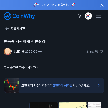
로그인하고 모든 지표 확인하기!
자유게시판
반등좀 시원하게 한번줘라
내일도맑음
·
2026-06-04
387
1
1
무슨 숏들만 돈복사 시켜주냐고
코인 언제 매수
하면 될까?
코인와이 AI차트
가 알려줄게요!