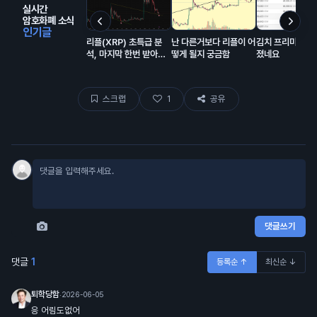
실시간
암호화폐 소식
인기글
리플(XRP) 초특급 분
난 다른거보다 리플이 어
김치 프리미엄 거
석, 마지막 한번 받아볼
떻게 될지 궁금함
졌네요
만한 자리 오는중
스크랩
1
공유
댓글쓰기
댓글
1
등록순 ↑
최신순 ↓
퇴학당함
·
2026-06-05
응 어림도없어