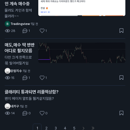
인 계속 매수중
물려도 거인과 함께
물려라~~
Tradingview
·
1일 전
28
1
1
매도,매수 딱 반반
어디로 튈지모름
다만 크게 한쪽으로
쭊 밀어버릴거임
공탐지수
·
1일 전
15
1
1
클래리티 통과되면 리플떡상함?
왠지 메이저 알트들 뛸거같지않음?
네카구
·
1일 전
14
0
0
1
2
3
4
5