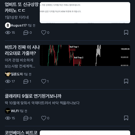
업비트 또 신규상장
카미노 ㄷㄷ
1일1상장 지리네
August17
·
1일 전
15
0
0
비트가 진짜 이 시나
리오대로 가줄까?
이거 관점 비슷하게
보는사람 전세계적으
로 너무 많던데
일론도지
·
1일 전
17
1
1
클래리티 9월로 연기된거보니까
딱 10월에 맞춰서 악재터트려서 바닥 찍을라나보다
WLFI
·
1일 전
15
0
0
코인베이스 비트코