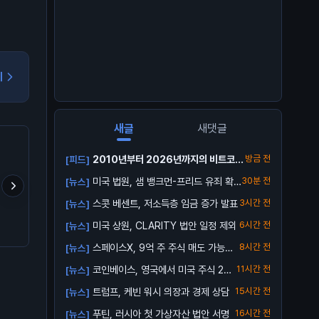
기
새글
새댓글
2010년부터 2026년까지의 비트코인
방금 전
[피드]
가격 ...
미국 법원, 샘 뱅크먼-프리드 유죄 확
30분 전
[뉴스]
정
스콧 베센트, 저소득층 임금 증가 발표
3시간 전
[뉴스]
공포가 고래 매집을 덮은
업비트 신규상장 캡코인 이
최후의 BTC 트랩이 곧 
미국 상원, CLARITY 법안 일정 제외
6시간 전
[뉴스]
가운데, 거래소서 12.2억
거설마
다...
달러 유출… BTC는 보합
스페이스X, 9억 주 주식 매도 가능해
8시간 전
[뉴스]

져
코인베이스, 영국에서 미국 주식 24/
11시간 전
[뉴스]
5 거래...
트럼프, 케빈 워시 의장과 경제 상담
15시간 전
[뉴스]
푸틴, 러시아 첫 가상자산 법안 서명
16시간 전
[뉴스]