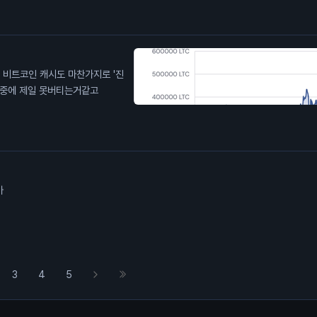
진
저중에 제일 못버티는거같고
가
3
4
5