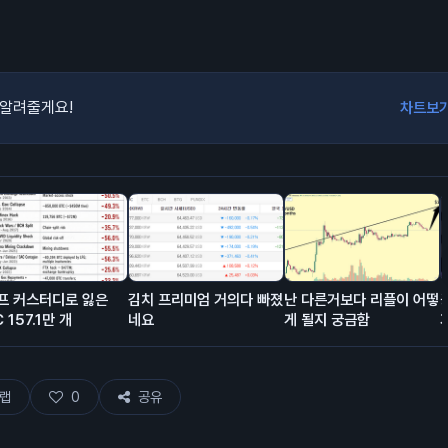
 알려줄게요!
차트보
셀프 커스터디로 잃은
김치 프리미엄 거의다 빠졌
난 다른거보다 리플이 어떻
 157.1만 개
네요
게 될지 궁금함

랩
0
공유