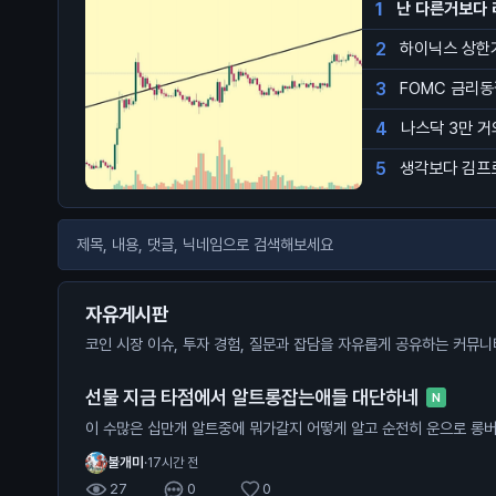
1
난 다른거보다 
2
하이닉스 상한
3
FOMC 금리
4
나스닥 3만 
5
생각보다 김프
자유게시판
코인 시장 이슈, 투자 경험, 질문과 잡담을 자유롭게 공유하는 커뮤
선물 지금 타점에서 알트롱잡는애들 대단하네
N
이 수많은 십만개 알트중에 뭐가갈지 어떻
불개미
·
17시간 전
27
0
0