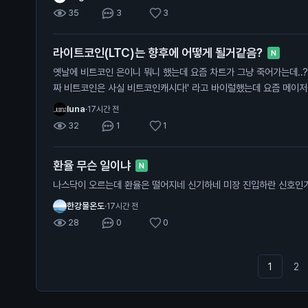
35
3
3
라이트코인(LTC)는 향후에 어떻게 될거같음?
N
옛날에 비트코인 은이니 뭐니 했는데 요즘 차트가 그냥 죽어가는데..? 비트코인 캐시도 마찬가지로 '
짜 비트코인은 사실 비트코인캐시다!' 라고 바이럴했는데 요즘 메이
luna
·
17시간 전
32
1
1
환율 무슨 일이냐
N
나스닥이 오르는데 환율은 떨어지네 신기하네 미장 진입하란 신호인
한강물온도
·
17시간 전
28
0
0
1
2