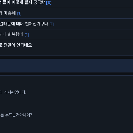
리플이 어떻게 될지 궁금함
[3]
가 미춌네
[1]
동결때문에 테더 떨어진거구나
[1]
거의다 회복했네
[1]
로 전환이 안되네요
니티 게시판입니다.
게 알고 순전히 운으로 롱버튼 누르는거아니여?