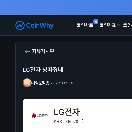
N
코인차트
코인지표
코인
자유게시판
LG전자 상따쳤네
내일도맑음
·
2026-06-01