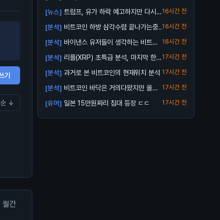
트럼프, 유가 하락 예고하지만 다시
16시간 전
[뉴스]
오를 수 ...
비트코인 하방 삼각수렴 끝나가는중..
16시간 전
[분석]
바이낸스 유저들이 생각하는 비트코
16시간 전
[분석]
인 바닥
리플(XRP) 초특급 분석, 마지막 한번
17시간 전
[분석]
받아...
과거로 본 비트코인의 현재위치 분석
17시간 전
[분석]
쓰기
비트코인 바닥은 거의다왔지만 올인
17시간 전
[분석]
은 금지
순 ↓
일본 15만원짜리 침대 등장 ㄷㄷ
17시간 전
[유머]
월간