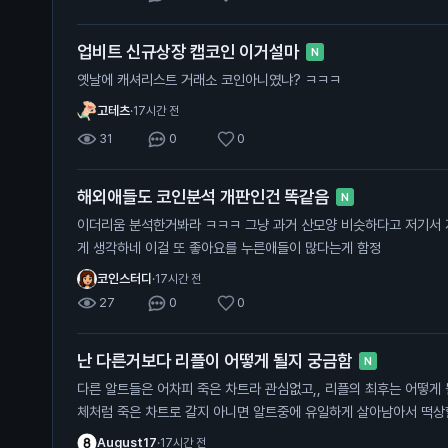
업비트 신규상장 캡코인 이거설마
N
옛날에 캐셔리스트 거래소 코인아니였냐? ㅋㅋㅋ
고테츠
·
17시간 전
31
0
0
해외애들도 코인분석 개판인건 똑같음
N
이더리움 분석한거봐라 ㅋㅋㅋ 그냥 과거 산모양 비슷하다고 저기서 지지해주고 올라갈거라고 단순하
게 생각하네 이걸 또 좋아요를 누른애들이 많다는게 함정
코인스터디
·
17시간 전
27
0
0
난 다른거보다 리플이 어떻게 될지 궁금함
N
다른 알트들은 어차피 죽은 차트라 관심없고,, 리플의 최후는 어떻게 될지 궁금함 .. 체인링크나 아발란
체처럼 죽은 차트로 갈지 아니면 알트중에 유일하게 살아남아서 떡
August17
·
17시간 전