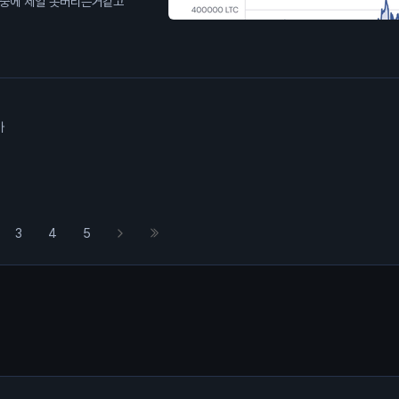
저중에 제일 못버티는거같고
가
3
4
5