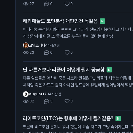
27
0
0
해외애들도 코인분석 개판인건 똑같음
N
이더리움 분석한거봐라 ㅋㅋㅋ 그냥 과거 산모양 비슷하다고 저기서 지지해주고 올라갈거라고 단순하
게 생각하네 이걸 또 좋아요를 누른애들이 많다는게 함정
코인스터디
·
14시간 전
23
0
0
난 다른거보다 리플이 어떻게 될지 궁금함
N
다른 알트들은 어차피 죽은 차트라 관심없고,, 리플의 최후는 어떻게 될지 궁금함 .. 체인링크나 아발란
체처럼 죽은 차트로 갈지 아니면 알트중에 유일하게 살아남아서 떡
August17
·
14시간 전
32
3
3
라이트코인(LTC)는 향후에 어떻게 될거같음?
N
옛날에 비트코인 은이니 뭐니 했는데 요즘 차트가 그냥 죽어가는데..? 비트코인 캐시도 마찬가지로 '