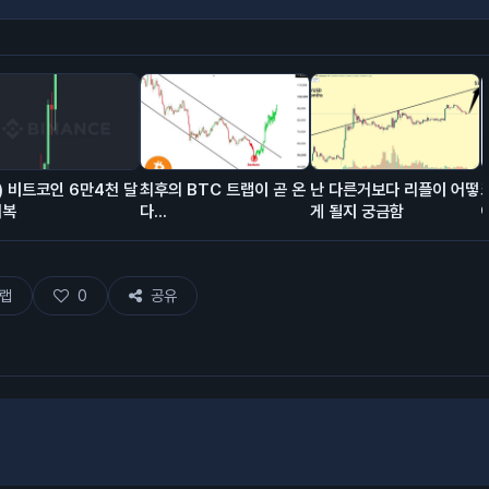
) 비트코인 6만4천 달
최후의 BTC 트랩이 곧 온
난 다른거보다 리플이 어떻
회복
다...
게 될지 궁금함
랩
0
공유