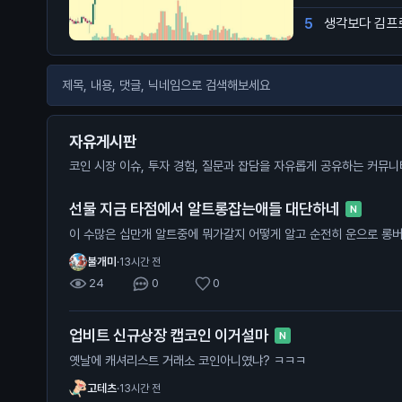
5
생각보다 김프
자유게시판
코인 시장 이슈, 투자 경험, 질문과 잡담을 자유롭게 공유하는 커뮤
선물 지금 타점에서 알트롱잡는애들 대단하네
N
이 수많은 십만개 알트중에 뭐가갈지 어떻
불개미
·
13시간 전
24
0
0
업비트 신규상장 캡코인 이거설마
N
옛날에 캐셔리스트 거래소 코인아니였냐? ㅋㅋㅋ
고테츠
·
13시간 전