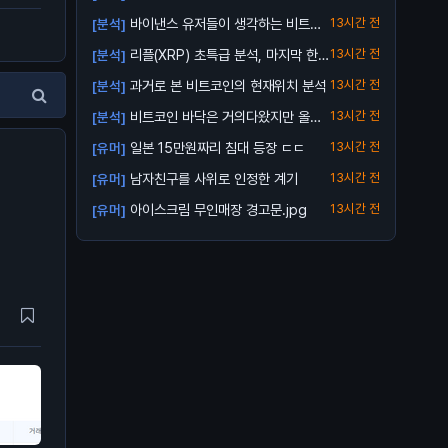
바이낸스 유저들이 생각하는 비트코
13시간 전
[분석]
인 바닥
리플(XRP) 초특급 분석, 마지막 한번
13시간 전
[분석]
받아...
과거로 본 비트코인의 현재위치 분석
13시간 전
[분석]
비트코인 바닥은 거의다왔지만 올인
13시간 전
[분석]
은 금지
일본 15만원짜리 침대 등장 ㄷㄷ
13시간 전
[유머]
남자친구를 사위로 인정한 계기
13시간 전
[유머]
아이스크림 무인매장 경고문.jpg
13시간 전
[유머]