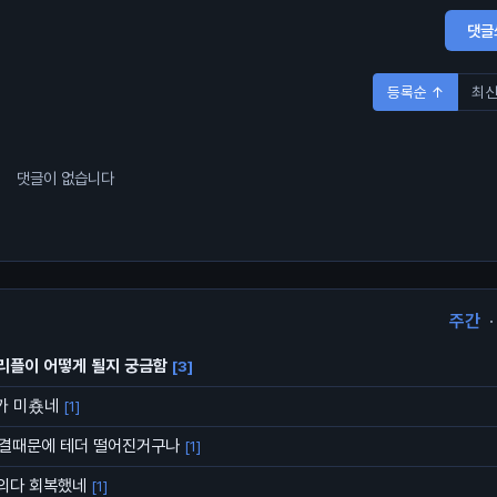
댓글
등록순 ↑
최신
댓글이 없습니다
주간
·
리플이 어떻게 될지 궁금함
[3]
가 미춌네
[1]
동결때문에 테더 떨어진거구나
[1]
거의다 회복했네
[1]