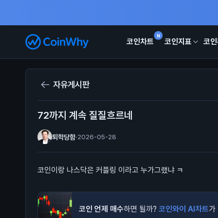
N
코인차트
코인지표
코인
자유게시판
72까지 계속 질질흐르네
퇴학당함
·
2026-05-28
코인이랑 나스닥은 커플링 이라고 누가그랬냐 ㅋ
코인 언제 매수
하면 될까?
코인와이 AI차트
가