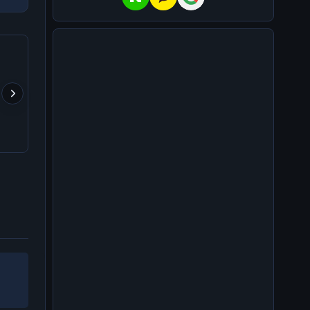
크립토 판 들어온 지 8년,
트럼프 형님의 구독 서비스
ETH/BTC는 매크로 바
이게 시장에서 줍줍해서 모
출시 ㅋㅋㅋ
찍었다
은 돈이고 에어드랍이 대충
80% 차지함.