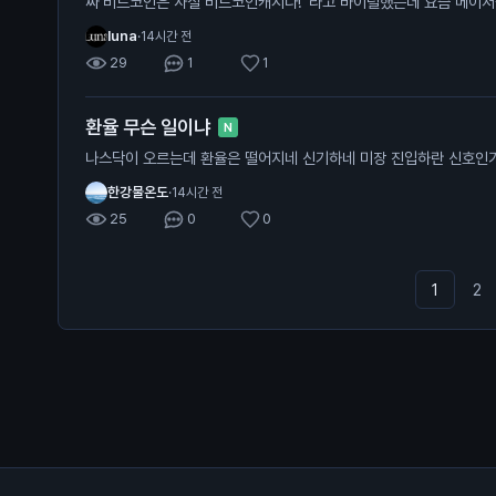
짜 비트코인은 사실 비트코인캐시다!' 라고 바이럴했는데 요즘 메이
luna
·
14시간 전
29
1
1
환율 무슨 일이냐
N
나스닥이 오르는데 환율은 떨어지네 신기하네 미장 진입하란 신호인
한강물온도
·
14시간 전
25
0
0
1
2