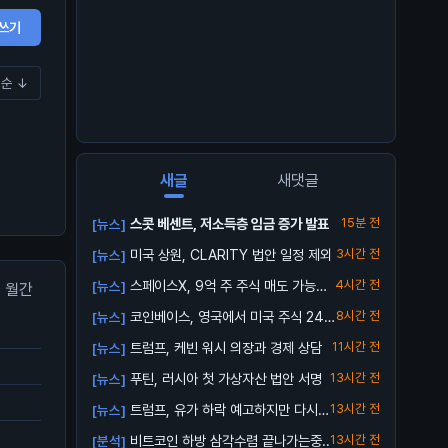
쓰기
순 ↓
새글
새댓글
스콧 베센트, 저소득층 임금 증가 발표
15분 전
[뉴스]
미국 상원, CLARITY 법안 일정 제외
3시간 전
[뉴스]
스페이스X, 9억 주 주식 매도 가능해
4시간 전
[뉴스]
월간
져
코인베이스, 영국에서 미국 주식 24/
8시간 전
[뉴스]
5 거래...
트럼프, 케빈 워시 의장과 경제 상담
11시간 전
[뉴스]
푸틴, 러시아 첫 가상자산 법안 서명
13시간 전
[뉴스]
트럼프, 유가 하락 예고하지만 다시
13시간 전
[뉴스]
오를 수 ...
비트코인 하방 삼각수렴 끝나가는중..
13시간 전
[분석]