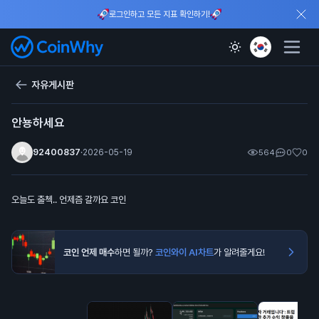
로그인하고 모든 지표 확인하기!
자유게시판
안뇽하세요
92400837
·
2026-05-19
564
0
0
오늘도 출첵.. 언제즘 갈까요 코인
코인 언제 매수
하면 될까?
코인와이 AI차트
가 알려줄게요!