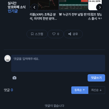
실시간
암호화폐 소식
인기글
리플(XRP) 초특급 분
🚨 누군가 전부 날릴 판?
트럼프 형님의 구
석, 마지막 한번 받아볼
스 출시 ㅋㅋㅋ
만한 자리 오는중
스크랩
0
공유
댓글쓰기
댓글
0
등록순 ↑
최신순 ↓
댓글이 없습니다