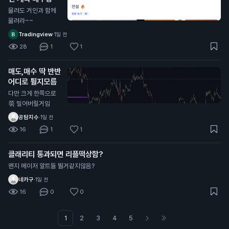
물려도 거인과 함께
물려라~~
Tradingview
·
1일 전
28
1
1
매도,매수 딱 반반
어디로 튈지모름
다만 크게 한쪽으로
쭊 밀어버릴거임
공탐지수
·
1일 전
16
1
1
클래리티 통과되면 리플떡상함?
왠지 메이저 알트들 뛸거같지않음?
네카구
·
1일 전
16
0
0
1
2
3
4
5