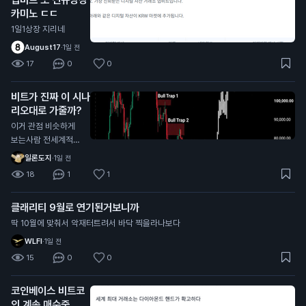
카미노 ㄷㄷ
1일1상장 지리네
August17
·
1일 전
17
0
0
비트가 진짜 이 시나
리오대로 가줄까?
이거 관점 비슷하게
보는사람 전세계적으
로 너무 많던데
일론도지
·
1일 전
18
1
1
클래리티 9월로 연기된거보니까
딱 10월에 맞춰서 악재터트려서 바닥 찍을라나보다
WLFI
·
1일 전
15
0
0
코인베이스 비트코
인 계속 매수중