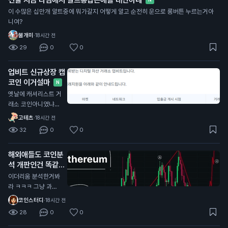
이 수많은 십만개 알트중에 뭐가갈지 어떻게 알고 순전히 운으로 롱버튼 누르는거아
니여?
불개미
·
18시간 전
29
0
0
업비트 신규상장 캡
코인 이거설마
N
옛날에 캐셔리스트 거
래소 코인아니였냐?
ㅋㅋㅋ
고테츠
·
18시간 전
32
0
0
해외애들도 코인분
석 개판인건 똑같음
N
이더리움 분석한거봐
라 ㅋㅋㅋ 그냥 과거
산모양 비슷하다고 저
코인스터디
·
18시간 전
기서 지지해주고 올라
28
0
0
갈거라고 단순하게 생
각하네 이걸 또 좋아