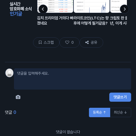
실시간
암호화폐 소식
인기글
김치 프리미엄 거의다 빠
라이트코인(LTC)는 향
크립토 판 들어온 
졌네요
후에 어떻게 될거같음?
년, 이게 시장에
해서 모은 돈이고
랍이 대충 80% 
스크랩
0
공유
댓글쓰기
댓글
0
등록순 ↑
최신순 ↓
댓글이 없습니다