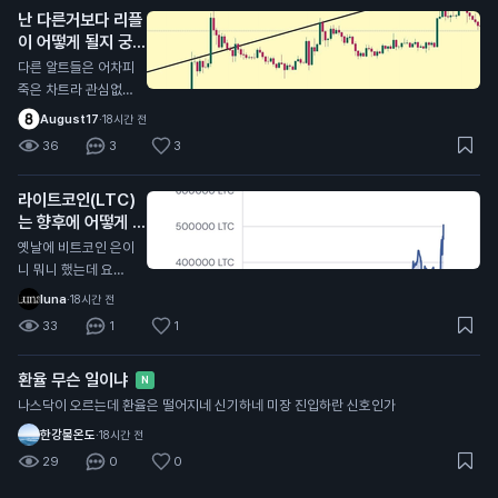
난 다른거보다 리플
요를 누른애들이 많다
이 어떻게 될지 궁금
는게 함정
함
N
다른 알트들은 어차피
죽은 차트라 관심없
고,, 리플의 최후는 어
August17
·
18시간 전
떻게 될지 궁금함 .. 체
36
3
3
인링크나 아발란체처
럼 죽은 차트로 갈지
라이트코인(LTC)
아니면 알트중에 유일
는 향후에 어떻게 될
하게 살아남아서 떡상
거같음?
할지
N
옛날에 비트코인 은이
니 뭐니 했는데 요즘
차트가 그냥 죽어가는
luna
·
18시간 전
데..? 비트코인 캐시도
33
1
1
마찬가지로 '진짜 비
트코인은 사실 비트코
환율 무슨 일이냐
인캐시다!' 라고 바이
N
럴했는데 요즘 메이저
나스닥이 오르는데 환율은 떨어지네 신기하네 미장 진입하란 신호인가
중에 제일 못버티는거
한강물온도
·
18시간 전
같고
29
0
0