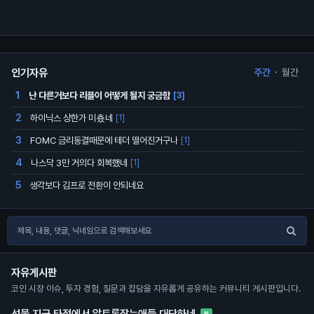
인기자유
주간
·
월간
난 다른거보다 리플이 어떻게 될지 궁금함
1
[3]
하이닉스 상한가 미춌네
2
[1]
FOMC 금리동결때문에 테더 떨어진거구나
3
[1]
나스닥 3만 거의다 회복했네
4
[1]
생각보다 김프로 전환이 안되네요
5
자유게시판
코인 시장 이슈, 투자 경험, 질문과 잡담을 자유롭게 공유하는 커뮤니티 게시판입니다.
선물 지금 타점에서 알트롱잡는애들 대단하네
N