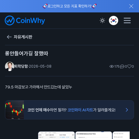
로그인하고 모든 지표 확인하기!
자유게시판
롱안들어가길 잘했따
퇴학당함
·
2026-05-08
175
0
0
79.5 마감보고 가라해서 안드갔는데 살았누
코인 언제 매수
하면 될까?
코인와이 AI차트
가 알려줄게요!