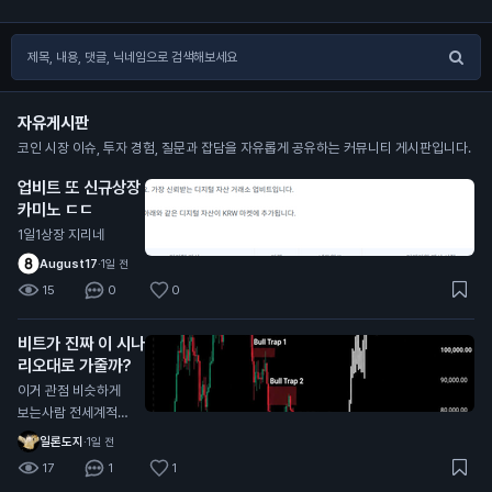
자유게시판
코인 시장 이슈, 투자 경험, 질문과 잡담을 자유롭게 공유하는 커뮤니티 게시판입니다.
업비트 또 신규상장
카미노 ㄷㄷ
1일1상장 지리네
August17
·
1일 전
15
0
0
비트가 진짜 이 시나
리오대로 가줄까?
이거 관점 비슷하게
보는사람 전세계적으
로 너무 많던데
일론도지
·
1일 전
17
1
1