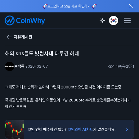
로그인하고 모든 지표 확인하기!
자유게시판
해외 sns들도 빗썸사태 다루긴 하네
블랙록
·
2026-02-07
1.4천
2
1
그래도 거래소 순위가 높아서 그런지 2000btc 오입금 사건 이야기좀 도는중
국내랑 반응똑같음. 온체인 이동없이 그냥 2000btc 수기로 충전해줄수잇는거냐고
하면서 ㅋㅋㅋ
코인 언제 매수
하면 될까?
코인와이 AI차트
가 알려줄게요!