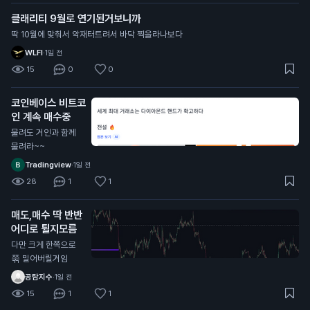
클래리티 9월로 연기된거보니까
딱 10월에 맞춰서 악재터트려서 바닥 찍을라나보다
WLFI
·
1일 전
15
0
0
코인베이스 비트코
인 계속 매수중
물려도 거인과 함께
물려라~~
Tradingview
·
1일 전
28
1
1
매도,매수 딱 반반
어디로 튈지모름
다만 크게 한쪽으로
쭊 밀어버릴거임
공탐지수
·
1일 전
15
1
1