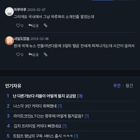
마루마루
·
2026-02-07
그러게요 국내에서 그냥 하루짜리 소재인줄 알았는데
0
답글
내일도맑음
·
2026-02-08
원래 악재 뉴스 만들어낸다음에 3일뒤 떨굼 전세계 퍼져나가는데 시간이 걸려서
0
답글
인기자유
주간
·
월간
난 다른거보다 리플이 어떻게 될지 궁금함
1
[3]
나스닥 3만 거의다 회복했네
2
[1]
라이트코인(LTC)는 향후에 어떻게 될거같음?
3
[1]
김치 프리미엄 거의다 빠졌네요
4
[1]
트럼프 형님의 구독 서비스 출시 ㅋㅋㅋ
5
[1]