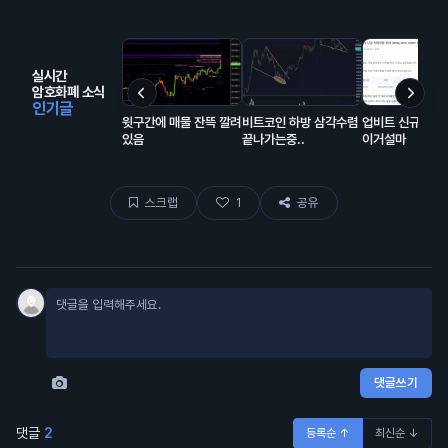
실시간
암호화폐 소식
인기글
윗구간에 매물 잔뜩 깔려
비트코인 하방 삼각수렴
업비트 신규상장
있음
끝나가는중..
이거설마
스크랩
1
공유
댓글쓰기
댓글
2
등록순 ↑
최신순 ↓