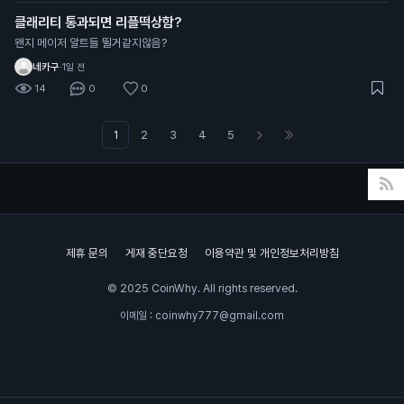
클래리티 통과되면 리플떡상함?
왠지 메이저 알트들 뛸거같지않음?
네카구
·
1일 전
14
0
0
1
2
3
4
5
제휴 문의
게재 중단요청
이용약관 및 개인정보처리방침
© 2025 CoinWhy. All rights reserved.
이메일 : coinwhy777@gmail.com