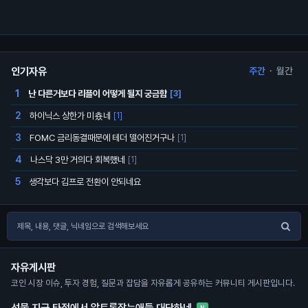
인기자유
주간
·
월간
난 다른거보다 리플이 어떻게 될지 궁금함
1
[3]
하이닉스 상한가 미춌네
2
[1]
FOMC 금리동결때문에 테더 떨어진거구나
3
[1]
나스닥 3만 거의다 회복했네
4
[1]
생각보다 김프로 전환이 안되네요
5
자유게시판
코인 시장 이슈, 투자 경험, 질문과 잡담을 자유롭게 공유하는 커뮤니티 게시판입니다.
선물 지금 타점에서 알트롱잡는애들 대단하네
N