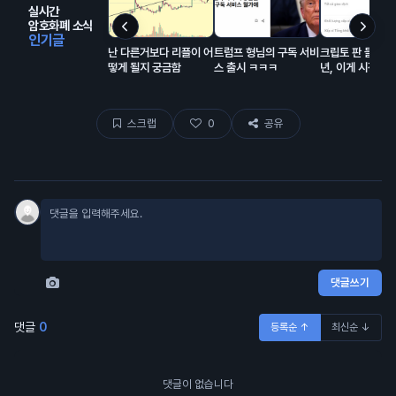
실시간
암호화폐 소식
인기글
난 다른거보다 리플이 어
트럼프 형님의 구독 서비
크립토 판 들어온 
떻게 될지 궁금함
스 출시 ㅋㅋㅋ
년, 이게 시장에
해서 모은 돈이고
랍이 대충 80% 
스크랩
0
공유
댓글쓰기
댓글
0
등록순 ↑
최신순 ↓
댓글이 없습니다