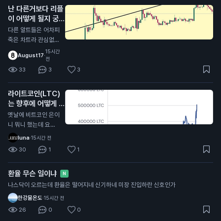
난 다른거보다 리플
요를 누른애들이 많다
이 어떻게 될지 궁금
는게 함정
함
N
다른 알트들은 어차피
죽은 차트라 관심없
고,, 리플의 최후는 어
15시간
August17
·
떻게 될지 궁금함 .. 체
전
인링크나 아발란체처
33
3
3
럼 죽은 차트로 갈지
아니면 알트중에 유일
라이트코인(LTC)
하게 살아남아서 떡상
는 향후에 어떻게 될
할지
거같음?
N
옛날에 비트코인 은이
니 뭐니 했는데 요즘
차트가 그냥 죽어가는
luna
·
15시간 전
데..? 비트코인 캐시도
30
1
1
마찬가지로 '진짜 비
트코인은 사실 비트코
환율 무슨 일이냐
인캐시다!' 라고 바이
N
럴했는데 요즘 메이저
나스닥이 오르는데 환율은 떨어지네 신기하네 미장 진입하란 신호인가
중에 제일 못버티는거
한강물온도
·
15시간 전
같고
26
0
0