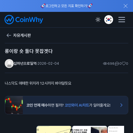
로그인하고 모든 지표 확인하기!
자유게시판
롱이랑 숏 둘다 못잡겟다
십마넌으로일억
·
2026-02-04
698
0
0
나스닥도 애매한 위치라 12시까지 봐야알듯요
코인 언제 매수
하면 될까?
코인와이 AI차트
가 알려줄게요!