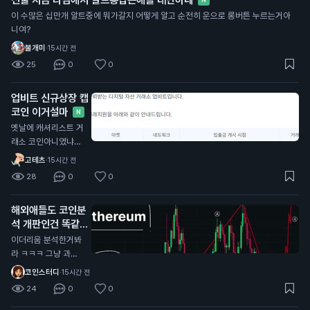
이 수많은 십만개 알트중에 뭐가갈지 어떻게 알고 순전히 운으로 롱버튼 누르는거아
니여?
불개미
·
15시간 전
25
0
0
업비트 신규상장 캡
코인 이거설마
N
옛날에 캐셔리스트 거
래소 코인아니였냐?
ㅋㅋㅋ
고테츠
·
15시간 전
28
0
0
해외애들도 코인분
석 개판인건 똑같음
N
이더리움 분석한거봐
라 ㅋㅋㅋ 그냥 과거
산모양 비슷하다고 저
코인스터디
·
15시간 전
기서 지지해주고 올라
24
0
0
갈거라고 단순하게 생
각하네 이걸 또 좋아