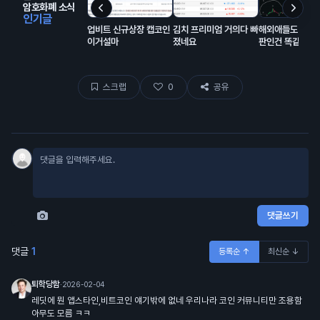
암호화폐 소식
인기글
업비트 신규상장 캡코인
김치 프리미엄 거의다 빠
해외애들도 코인
이거설마
졌네요
판인건 똑같음
스크랩
0
공유
댓글쓰기
댓글
1
등록순 ↑
최신순 ↓
퇴학당함
·
2026-02-04
레딧에 뭔 앱스타인,비트코인 얘기밖에 없네 우리나라 코인 커뮤니티만 조용함
아무도 모름 ㅋㅋ