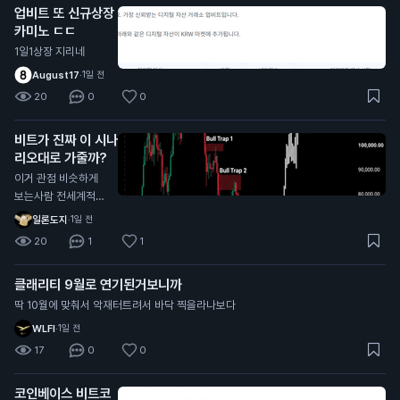
업비트 또 신규상장
카미노 ㄷㄷ
1일1상장 지리네
August17
·
1일 전
20
0
0
비트가 진짜 이 시나
리오대로 가줄까?
이거 관점 비슷하게
보는사람 전세계적으
로 너무 많던데
일론도지
·
1일 전
20
1
1
클래리티 9월로 연기된거보니까
딱 10월에 맞춰서 악재터트려서 바닥 찍을라나보다
WLFI
·
1일 전
17
0
0
코인베이스 비트코