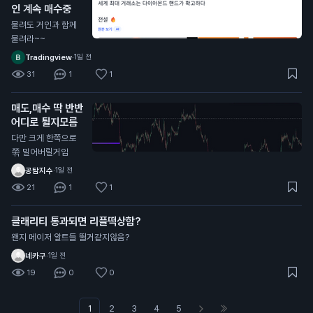
인 계속 매수중
물려도 거인과 함께
물려라~~
Tradingview
·
1일 전
31
1
1
매도,매수 딱 반반
어디로 튈지모름
다만 크게 한쪽으로
쭊 밀어버릴거임
공탐지수
·
1일 전
21
1
1
클래리티 통과되면 리플떡상함?
왠지 메이저 알트들 뛸거같지않음?
네카구
·
1일 전
19
0
0
1
2
3
4
5