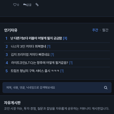
0
답글
인기자유
주간
·
월간
난 다른거보다 리플이 어떻게 될지 궁금함
1
[3]
나스닥 3만 거의다 회복했네
2
[1]
김치 프리미엄 거의다 빠졌네요
3
[1]
라이트코인(LTC)는 향후에 어떻게 될거같음?
4
[1]
트럼프 형님의 구독 서비스 출시 ㅋㅋㅋ
5
[1]
자유게시판
코인 시장 이슈, 투자 경험, 질문과 잡담을 자유롭게 공유하는 커뮤니티 게시판입니다.