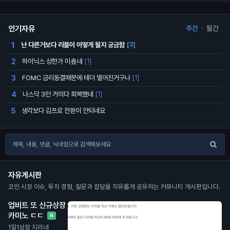
인기자유
주간
·
월간
난 다른거보다 리플이 어떻게 될지 궁금함
1
[3]
하이닉스 상한가 미춌네
2
[1]
FOMC 금리동결때문에 테더 떨어진거구나
3
[1]
나스닥 3만 거의다 회복했네
4
[1]
생각보다 김프로 전환이 안되네요
5
자유게시판
코인 시장 이슈, 투자 경험, 질문과 잡담을 자유롭게 공유하는 커뮤니티 게시판입니다.
업비트 또 신규상장
카미노 ㄷㄷ
N
1일1상장 지리네