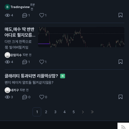
8분
Tradingview
·
전
4
1
1
매도,매수 딱 반반
어디로 튈지모름
N
다만 크게 한쪽으로
쭊 밀어버릴거임
공탐지수
·
10분 전
4
1
1
클래리티 통과되면 리플떡상함?
N
왠지 메이저 알트들 뛸거같지않음?
네카구
·
10분 전
3
0
0
1
2
3
4
5