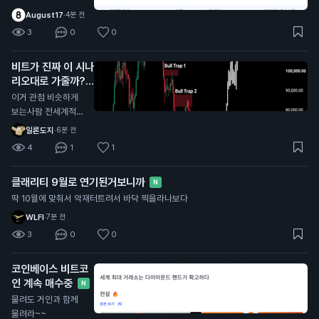
August17
·
4분 전
3
0
0
비트가 진짜 이 시나
리오대로 가줄까?
N
이거 관점 비슷하게
보는사람 전세계적으
로 너무 많던데
일론도지
·
6분 전
4
1
1
클래리티 9월로 연기된거보니까
N
딱 10월에 맞춰서 악재터트려서 바닥 찍을라나보다
WLFI
·
7분 전
3
0
0
코인베이스 비트코
인 계속 매수중
N
물려도 거인과 함께
물려라~~