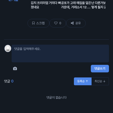
김치 프리미엄 거의다 빠
공포가 고래 매집을 덮은
난 다른거보다 리
졌네요
가운데, 거래소서 12.2
떻게 될지 궁금함
억 달러 유출… BTC는
보합 🧐
스크랩
0
공유
댓글쓰기
댓글
0
등록순 ↑
최신순 ↓
댓글이 없습니다