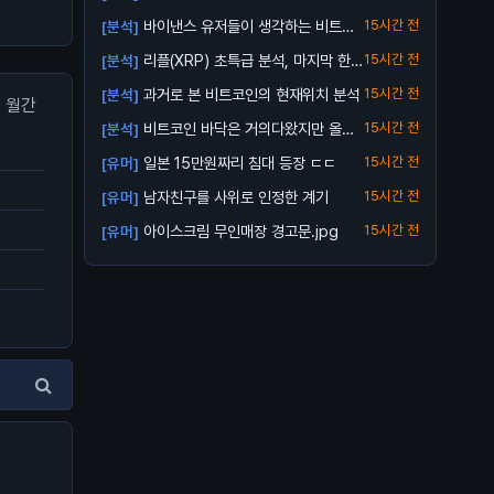
바이낸스 유저들이 생각하는 비트코
15시간 전
[분석]
인 바닥
리플(XRP) 초특급 분석, 마지막 한번
15시간 전
[분석]
받아...
과거로 본 비트코인의 현재위치 분석
15시간 전
[분석]
월간
비트코인 바닥은 거의다왔지만 올인
15시간 전
[분석]
은 금지
일본 15만원짜리 침대 등장 ㄷㄷ
15시간 전
[유머]
남자친구를 사위로 인정한 계기
15시간 전
[유머]
아이스크림 무인매장 경고문.jpg
15시간 전
[유머]