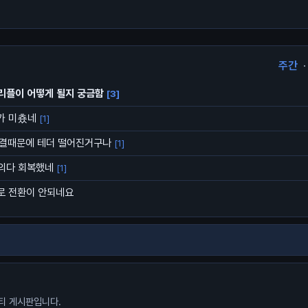
주간
·
리플이 어떻게 될지 궁금함
[3]
가 미춌네
[1]
동결때문에 테더 떨어진거구나
[1]
거의다 회복했네
[1]
로 전환이 안되네요
니티 게시판입니다.