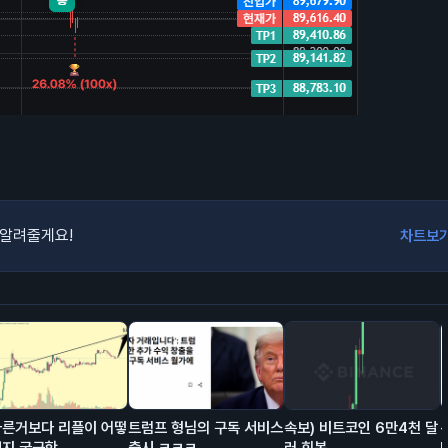
 알려줄게요!
차트보
다른거보다 리플이 어떻
트럼프 형님의 구독 서비스
속보) 비트코인 6만4천 달
될지 궁금함
출시 ㅋㅋㅋ
러 회복