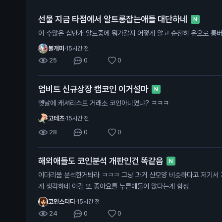
선물 지금 타점에서 알트롱잡는애들 대단하네
N
이 수많은 십만개 알트중에 뭐가갈지 어떻
불개미
·
15시간 전
25
0
0
업비트 신규상장 캡코인 이거설마
N
옛날에 캐셔리스트 거래소 코인아니였냐? ㅋㅋㅋ
고테츠
·
15시간 전
28
0
0
해외애들도 코인분석 개판인건 똑같음
N
이더리움 분석한거봐라 ㅋㅋㅋ 그냥 과거 산모양 비슷하다고 저기서 지지해주고 올라갈거라고 단순하
게 생각하네 이걸 또 좋아요를 누른애들이 많다는게 함정
코인스터디
·
15시간 전
24
0
0