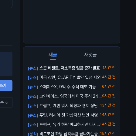
달러 유출… BTC는 보
🧐
새글
새댓글
스콧 베센트, 저소득층 임금 증가 발표
1시간 전
[뉴스]
미국 상원, CLARITY 법안 일정 제외
4시간 전
[뉴스]
쓰기
스페이스X, 9억 주 주식 매도 가능해
6시간 전
[뉴스]
져
코인베이스, 영국에서 미국 주식 24/
9시간 전
[뉴스]
순 ↓
5 거래...
트럼프, 케빈 워시 의장과 경제 상담
13시간 전
[뉴스]
푸틴, 러시아 첫 가상자산 법안 서명
14시간 전
[뉴스]
트럼프, 유가 하락 예고하지만 다시
14시간 전
[뉴스]
오를 수 ...
비트코인 하방 삼각수렴 끝나가는중..
15시간 전
[분석]