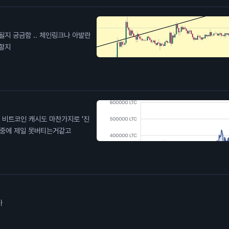
상할지
진
저중에 제일 못버티는거같고
가