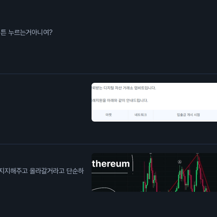
게 알고 순전히 운으로 롱버튼 누르는거아니여?