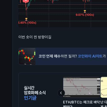
이번 숏이 찐 방향이길
코인 언제 매수
하면 될까?
코인와이 AI차트
가
실시간
암호화폐 소식
인기글
ETH/BTC는 매크로 바닥
난 
찍었다
게 