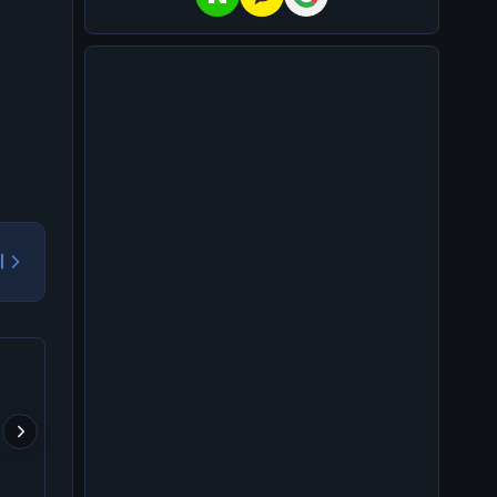
기
- 셀프 커스터디로 잃은
라이트코인(LTC)는 향후
공포가 고래 매집을 덮은
BTC 157.1만 개
에 어떻게 될거같음?
가운데, 거래소서 12.2