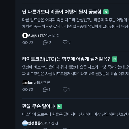
난 다른거보다 리플이 어떻게 될지 궁금함
N
다른 알트들은 어차피 죽은 차트라 관심없고,, 리플의 최후는 어떻게 될지 궁금함 .. 체인링크나 아발란
체처럼 죽은 차트로 갈지 아니면 알트중에 유일하게 살아남아서 떡
August17
·
15시간 전
33
3
3
라이트코인(LTC)는 향후에 어떻게 될거같음?
N
옛날에 비트코인 은이니 뭐니 했는데 요즘 차트가 그냥 죽어가는데..? 비트코인 캐시도 마찬가지로 '
짜 비트코인은 사실 비트코인캐시다!' 라고 바이럴했는데 요즘 메이
luna
·
15시간 전
30
1
1
환율 무슨 일이냐
N
나스닥이 오르는데 환율은 떨어지네 신기하네 미장 진입하란 신호인
한강물온도
·
15시간 전