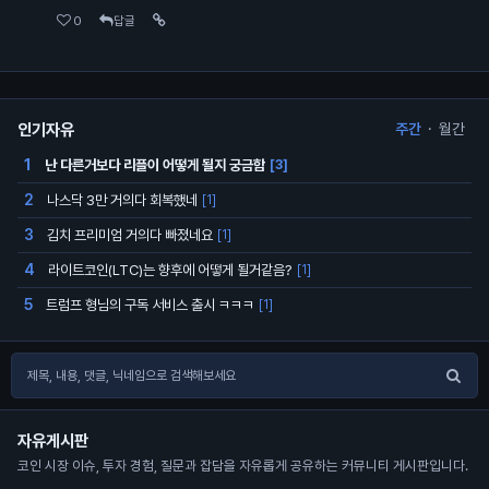
0
답글
인기자유
주간
·
월간
난 다른거보다 리플이 어떻게 될지 궁금함
1
[3]
나스닥 3만 거의다 회복했네
2
[1]
김치 프리미엄 거의다 빠졌네요
3
[1]
라이트코인(LTC)는 향후에 어떻게 될거같음?
4
[1]
트럼프 형님의 구독 서비스 출시 ㅋㅋㅋ
5
[1]
자유게시판
코인 시장 이슈, 투자 경험, 질문과 잡담을 자유롭게 공유하는 커뮤니티 게시판입니다.