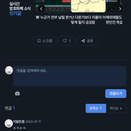
실시간
암호화폐 소식
인기글
🚨 누군가 전부 날릴 판?
난 다른거보다 리플이 어
해외애들도 코인
떻게 될지 궁금함
판인건 똑같음
스크랩
1
공유
댓글쓰기
댓글
1
등록순 ↑
최신순 ↓
지발돈좀
·
2026-01-11
ㅊㅋㅊㅋ