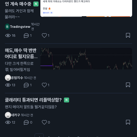
인 계속 매수중
N
물려도 거인과 함께
물려라~~
10시간
Tradingview
·
전
18
1
1
매도,매수 딱 반반
어디로 튈지모름
N
다만 크게 한쪽으로
쭊 밀어버릴거임
공탐지수
·
10시간 전
13
1
1
클래리티 통과되면 리플떡상함?
N
왠지 메이저 알트들 뛸거같지않음?
네카구
·
10시간 전
12
0
0