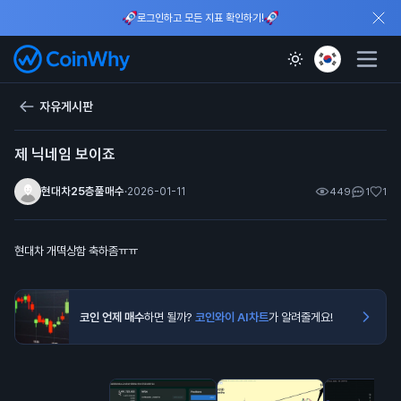
로그인하고 모든 지표 확인하기!
자유게시판
제 닉네임 보이죠
현대차25층풀매수
·
2026-01-11
449
1
1
현대차 개떡상함 축하좀ㅠㅠ
코인 언제 매수
하면 될까?
코인와이 AI차트
가 알려줄게요!