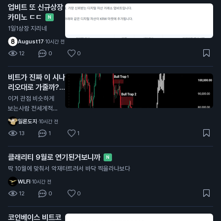
업비트 또 신규상장
카미노 ㄷㄷ
N
1일1상장 지리네
August17
·
10시간 전
12
0
0
비트가 진짜 이 시나
리오대로 가줄까?
N
이거 관점 비슷하게
보는사람 전세계적으
로 너무 많던데
일론도지
·
10시간 전
13
1
1
클래리티 9월로 연기된거보니까
N
딱 10월에 맞춰서 악재터트려서 바닥 찍을라나보다
WLFI
·
10시간 전
12
0
0
코인베이스 비트코