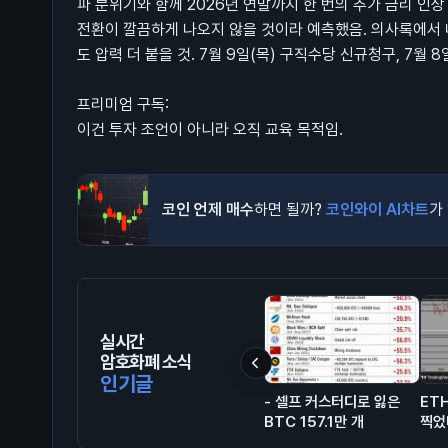
파 분위기와 함께 2026년 연말까지 한 번의 추가 금리 인상
전환이 깔끔하게 나오지 않을 것이라 예측했음. 의사록에서 
도 압력 더 붙을 것. 7월 9일(목) 구직수당 신규청구, 7월 
프리미엄 구독:
이건 투자 조언이 아니라 오직 교육 목적임.
코인 언제 매수
하면 될까?
코인와이 AI차트
가
실시간
암호화폐 소식
인기글
- 셀프 커스터디로 잃은
ET
BTC 157.1만 개
찍었