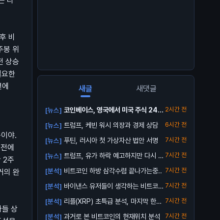
는 타
후 비
주봉 위
전 상승
필요한
년에
새글
새댓글
코인베이스, 영국에서 미국 주식 24/5
2시간 전
[뉴스]
거래...
트럼프, 케빈 워시 의장과 경제 상담
6시간 전
[뉴스]
중이야.
푸틴, 러시아 첫 가상자산 법안 서명
7시간 전
[뉴스]
 전에
트럼프, 유가 하락 예고하지만 다시 오
7시간 전
[뉴스]
 2주
를 수 ...
비트코인 하방 삼각수렴 끝나가는중..
7시간 전
[분석]
거의 완
바이낸스 유저들이 생각하는 비트코인
7시간 전
[분석]
바닥
리플(XRP) 초특급 분석, 마지막 한번
7시간 전
[분석]
다들 상
받아...
과거로 본 비트코인의 현재위치 분석
7시간 전
[분석]