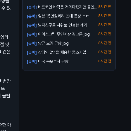
동성을
비트코인 바닥은 거의다왔지만 올인은
8시간 전
[분석]
 수 있
금지
일본 15만원짜리 침대 등장 ㄷㄷ
8시간 전
[유머]
남자친구를 사위로 인정한 계기
8시간 전
[유머]
아이스크림 무인매장 경고문.jpg
8시간 전
[유머]
타임라
당근 모임 근황.jpg
8시간 전
[유머]
거절 및
부 같은
장애인 2명을 채용한 중소기업
8시간 전
[유머]
미국 음모론자 근황
8시간 전
[유머]
한 번만
 또
게 물릴
확한 매