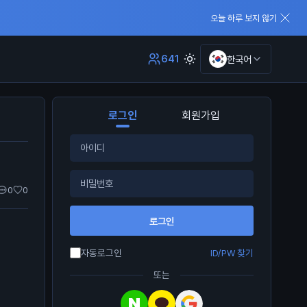
오늘 하루 보지 않기
641
한국어
로그인
회원가입
0
0
로그인
자동로그인
ID/PW 찾기
또는