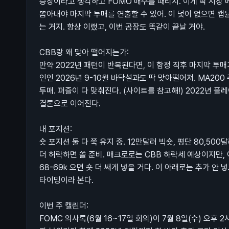
승장이라고 생각하고 FOMO 매수를 때리지. 이게 딱 시장
뽑아내야 마지막 투매를 연출할 수 있어. 이 덫이 없으면 캡
는 거지. 항상 이랬고, 이번 곰장도 똑같이 끝날 거야.
CBB랑 왜 맞아 떨어지는가:
만약 2022년 패턴이 반복된다면, 이 함정 직후 마지막 투매가
인인 2026년 9-10월 바닥설과도 딱 맞아떨어져. MA200
투매. 퍼즐이 다 맞춰진다. (사이트를 참고해!) 2022년 플레
결론으로 이어진다.
내 포지션:
숏 포지션 둘 다 쭉 유지 중. 12만달러 빅숏, 평단 80,500
더 허락하면 쏠 준비. 매크로로는 CBB 하락세 예상이지만, 아
68-69k 오면 숏 더 쌔게 넣을 거다. 이 아래로는 추가 안 
타이밍이라 본다.
이번 주 캘린더:
FOMC 의사록(6월 16~17일 회의)이 7월 8일(수) 오후 