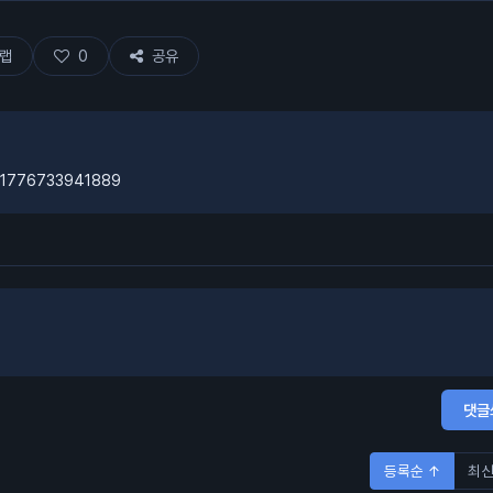
80% 차지함.
랩
0
공유
3841776733941889
댓글
등록순 ↑
최신