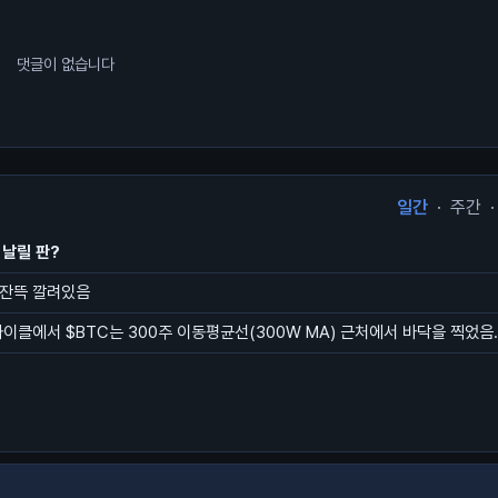
댓글이 없습니다
일간
·
주간
·
 날릴 판?
 잔뜩 깔려있음
사이클에서 $BTC는 300주 이동평균선(300W MA) 근처에서 바닥을 찍었음.