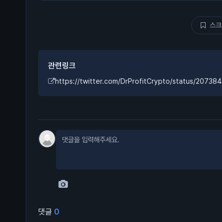
스크
관련링크
https://twitter.com/DrProfitCrypto/status/207
댓글
0