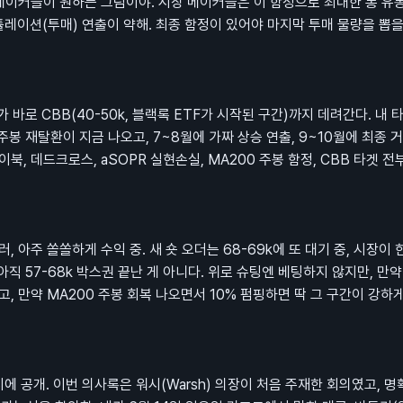
 메이커들이 원하는 그림이야. 시장 메이커들은 이 함정으로 최대한 롱 유
튤레이션(투매) 연출이 약해. 최종 함정이 있어야 마지막 투매 물량을 뽑을
 바로 CBB(40-50k, 블랙록 ETF가 시작된 구간)까지 데려간다. 내 
 주봉 재탈환이 지금 나오고, 7~8월에 가짜 상승 연출, 9~10월에 최종 
이북, 데드크로스, aSOPR 실현손실, MA200 주봉 함정, CBB 타겟 전
달러, 아주 쏠쏠하게 수익 중. 새 숏 오더는 68-69k에 또 대기 중, 시장이 
직 57-68k 박스권 끝난 게 아니다. 위로 슈팅엔 베팅하지 않지만, 만약
넣고, 만약 MA200 주봉 회복 나오면서 10% 펌핑하면 딱 그 구간이 강하
2시에 공개. 이번 의사록은 워시(Warsh) 의장이 처음 주재한 회의였고, 명