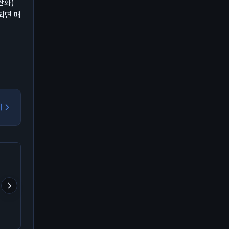
완화)
되면 매
기
🚨 누군가 전부 날릴 판?
속보) 비트코인 6만4천 달
공포가 고래 매집을 덮은
러 회복
가운데, 거래소서 12.2
달러 유출… BTC는 보