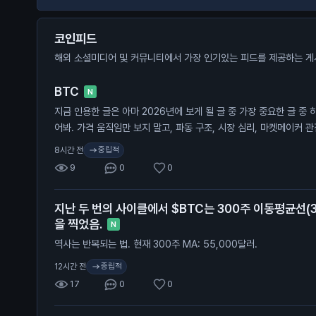
코인피드
해외 소셜미디어 및 커뮤니티에서 가장 인기있는 피드를 제공하는 게
BTC
N
지금 인용한 글은 아마 2026년에 보게 될 글 중 가장 중요한 글 중 
어봐. 가격 움직임만 보지 말고, 파동 구조, 시장 심리, 마켓메이커 
초록 구간(바닥 형성)이 끝나면 다음 타깃은 보라색 점이고, 그건 8만
중립적
8시간 전
레인지 구간의 투매(캡튤레이션)가 먼저 온다.
9
0
0
지난 두 번의 사이클에서 $BTC는 300주 이동평균선(
을 찍었음.
N
역사는 반복되는 법. 현재 300주 MA: 55,000달러.
중립적
12시간 전
17
0
0