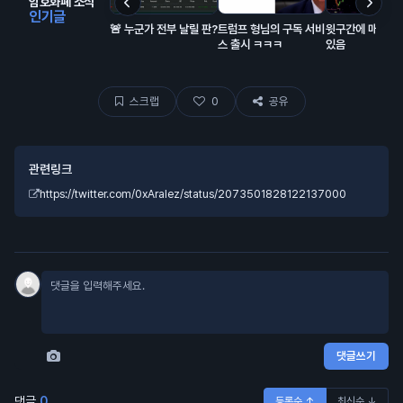
암호화폐 소식
인기글
🚨 누군가 전부 날릴 판?
트럼프 형님의 구독 서비
윗구간에 매물 잔
스 출시 ㅋㅋㅋ
있음
스크랩
0
공유
관련링크
https://twitter.com/0xAralez/status/2073501828122137000
댓글쓰기
댓글
0
등록순 ↑
최신순 ↓