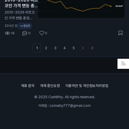
코인 가격 변동 총정
시장은 여전히 최근
리 🫡
비트코인이 보여준 것
N
2010~2026 비트코
보다 더 큰 움직임을
인 가격 변동 총정리
프라이싱 중. 여기서
🫡
23시간 전
중립적
실현 변동성이 따라
16
0
0
올라갈까, 아니면 내
재 변동성이 계속 눌
릴까?
1
2
3
4
5
제휴 문의
게재 중단요청
이용약관 및 개인정보처리방침
© 2025 CoinWhy. All rights reserved.
이메일 : coinwhy777@gmail.com