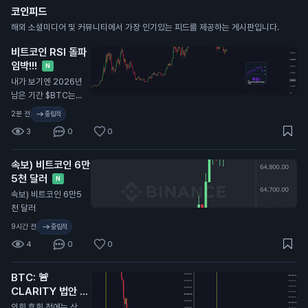
코인피드
해외 소셜미디어 및 커뮤니티에서 가장 인기있는 피드를 제공하는 게시판입니다.
비트코인 RSI 돌파
임박!!!
N
내가 보기엔 2026년
남은 기간 $BTC는
이렇게 흘러갈 듯.
2분 전
중립적
3
0
0
속보) 비트코인 6만
5천 달러
N
속보) 비트코인 6만5
천 달러
9시간 전
중립적
4
0
0
BTC: 🚨
CLARITY 법안 또
연기...
N
의회 휴회 전에는 상