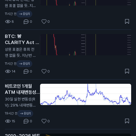
원 표결 없을 듯. 지난
번에 CLARITY 법안
11시간 전
중립적
이 미뤄졌을 때 비트
8
0
0
코인 9.7만 달러에서
6.4만 달러로 떡락했
BTC: 🚨
었음. 무슨 말인지 감
CLARITY Act 또
오지...
연기…
N
상원 표결은 휴회 전
엔 없을 듯. 지난번 C
LARITY Act가 미뤄
11시간 전
중립적
졌을 때 비트코인이
14
0
0
9.7만 달러에서 6.4
만 달러까지 떡락했었
비트코인 1개월
지. 무슨 뜻인지 알
ATM 내재변동성
지…
(IV): 32%
N
30일 실현 변동성(R
V): 29% 내재변동성
이 실현 대비 2.4포인
19시간 전
중립적
트 높게 형성돼 있고,
15
0
0
지난 2년 기준 대략 4
6퍼센타일 구간. 극단
2010~2026 비트
적이진 않지만 옵션