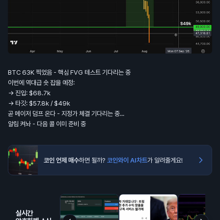
BTC 63K 찍었음 - 핵심 FVG 테스트 기다리는 중
이번에 역대급 숏 잡을 예정:
-> 진입: $68.7k
-> 타깃: $57.8k / $49k
곧 메이저 덤프 온다 - 지정가 체결 기다리는 중...
알림 켜놔 - 다음 콜 이미 준비 중
코인 언제 매수
하면 될까?
코인와이 AI차트
가 알려줄게요!
실시간