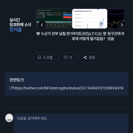
실시간
암호화폐 소식
인기글
🚨 누군가 전부 날릴 판?
라이트코인(LTC)는 향
윗구간에 매물 잔
후에 어떻게 될거같음?
있음
스크랩
0
공유
관련링크
https://twitter.com/NFAdotcrypto/status/2073484531126894919