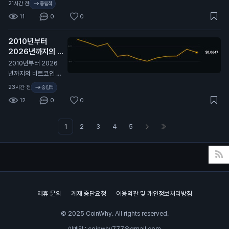
21시간 전
중립적
실현 변동성이 따라
11
0
0
올라갈까, 아니면 내
재 변동성이 계속 눌
릴까?
2010년부터
2026년까지의 비
트코인 가격 변동 전
2010년부터 2026
체 역사. 🫡
N
년까지의 비트코인 가
격 변동 전체 역사. 🫡
23시간 전
중립적
12
0
0
1
2
3
4
5
제휴 문의
게재 중단요청
이용약관 및 개인정보처리방침
© 2025 CoinWhy. All rights reserved.
이메일 : coinwhy777@gmail.com