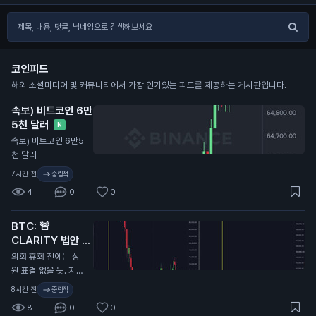
코인피드
해외 소셜미디어 및 커뮤니티에서 가장 인기있는 피드를 제공하는 게시판입니다.
속보) 비트코인 6만
5천 달러
N
속보) 비트코인 6만5
천 달러
7시간 전
중립적
4
0
0
BTC: 🚨
CLARITY 법안 또
연기...
N
의회 휴회 전에는 상
원 표결 없을 듯. 지난
번에 CLARITY 법안
8시간 전
중립적
이 미뤄졌을 때 비트
8
0
0
코인 9.7만 달러에서