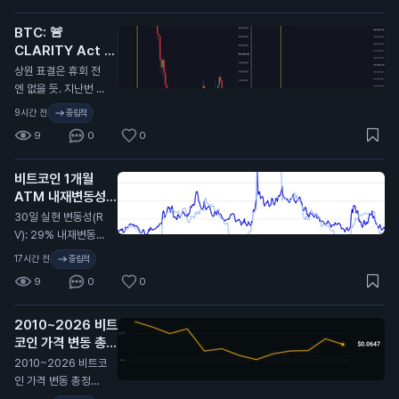
6.4만 달러로 떡락했
BTC: 🚨
었음. 무슨 말인지 감
CLARITY Act 또
오지...
연기…
N
상원 표결은 휴회 전
엔 없을 듯. 지난번 C
LARITY Act가 미뤄
9시간 전
중립적
졌을 때 비트코인이
9
0
0
9.7만 달러에서 6.4
만 달러까지 떡락했었
비트코인 1개월
지. 무슨 뜻인지 알
ATM 내재변동성
지…
(IV): 32%
N
30일 실현 변동성(R
V): 29% 내재변동성
이 실현 대비 2.4포인
17시간 전
중립적
트 높게 형성돼 있고,
9
0
0
지난 2년 기준 대략 4
6퍼센타일 구간. 극단
2010~2026 비트
적이진 않지만 옵션
코인 가격 변동 총정
시장은 여전히 최근
리 🫡
비트코인이 보여준 것
N
2010~2026 비트코
보다 더 큰 움직임을
인 가격 변동 총정리
프라이싱 중. 여기서
🫡