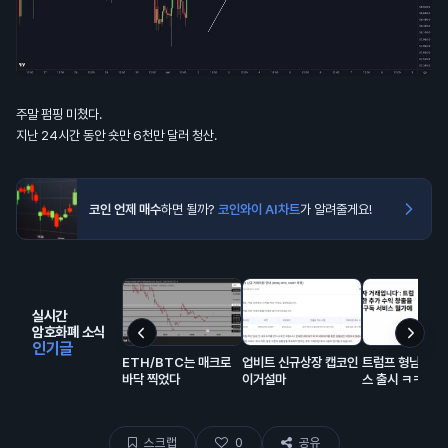
주말 펌핑 미쳤다.
지난 24시간 동안 숏만 6천만 달러 청산.
코인 언제 매수
하면 될까?
코인와이 AI차트
가 알려줄게요!
실시간
암호화폐 소식
인기글
ETH/BTC는 매크로
업비트 신규상장 캡코인
트럼프 형님의 구
바닥 찍었다
이거설마
스 출시 ㅋㅋㅋ
스크랩
0
공유