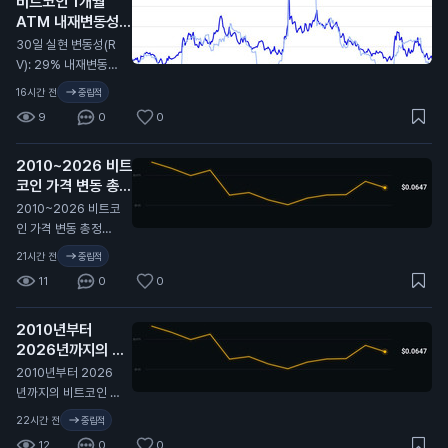
비트코인 1개월
지. 무슨 뜻인지 알
ATM 내재변동성
지…
(IV): 32%
N
30일 실현 변동성(R
V): 29% 내재변동성
이 실현 대비 2.4포인
16시간 전
중립적
트 높게 형성돼 있고,
9
0
0
지난 2년 기준 대략 4
6퍼센타일 구간. 극단
2010~2026 비트
적이진 않지만 옵션
코인 가격 변동 총정
시장은 여전히 최근
리 🫡
비트코인이 보여준 것
N
2010~2026 비트코
보다 더 큰 움직임을
인 가격 변동 총정리
프라이싱 중. 여기서
🫡
21시간 전
중립적
실현 변동성이 따라
11
0
0
올라갈까, 아니면 내
재 변동성이 계속 눌
릴까?
2010년부터
2026년까지의 비
트코인 가격 변동 전
2010년부터 2026
체 역사. 🫡
N
년까지의 비트코인 가
격 변동 전체 역사. 🫡
22시간 전
중립적
12
0
0