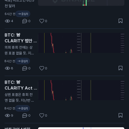
속보) 비트코인 6만5
천 달러
6시간 전
중립적
4
0
0
BTC: 🚨
CLARITY 법안 또
연기...
N
의회 휴회 전에는 상
원 표결 없을 듯. 지난
번에 CLARITY 법안
8시간 전
중립적
이 미뤄졌을 때 비트
8
0
0
코인 9.7만 달러에서
6.4만 달러로 떡락했
BTC: 🚨
었음. 무슨 말인지 감
CLARITY Act 또
오지...
연기…
N
상원 표결은 휴회 전
엔 없을 듯. 지난번 C
LARITY Act가 미뤄
8시간 전
중립적
졌을 때 비트코인이
9
0
0
9.7만 달러에서 6.4
만 달러까지 떡락했었