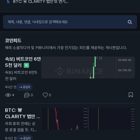
BTC: 🚨 CLARITY 법안 또 연기...
5
코인피드
해외 소셜미디어 및 커뮤니티에서 가장 인기있는 피드를 제공하는 게시판입니다.
속보) 비트코인 6만
5천 달러
N
속보) 비트코인 6만5
천 달러
4시간 전
중립적
4
0
0
BTC: 🚨
CLARITY 법안 또
연기...
N
의회 휴회 전에는 상
원 표결 없을 듯. 지난
번에 CLARITY 법안
6시간 전
중립적