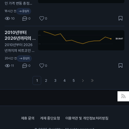
보다 더 큰 움직임을
인 가격 변동 총정리
프라이싱 중. 여기서
🫡
18시간 전
중립적
실현 변동성이 따라
10
0
0
올라갈까, 아니면 내
재 변동성이 계속 눌
릴까?
2010년부터
2026년까지의 비
트코인 가격 변동 전
2010년부터 2026
체 역사. 🫡
N
년까지의 비트코인 가
격 변동 전체 역사. 🫡
20시간 전
중립적
11
0
0
1
2
3
4
5
제휴 문의
게재 중단요청
이용약관 및 개인정보처리방침