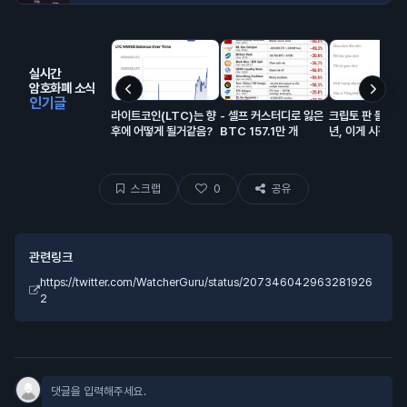
실시간
암호화폐 소식
인기글
라이트코인(LTC)는 향
- 셀프 커스터디로 잃은
크립토 판 들어온 
후에 어떻게 될거같음?
BTC 157.1만 개
년, 이게 시장에
해서 모은 돈이고
랍이 대충 80% 
스크랩
0
공유
관련링크
https://twitter.com/WatcherGuru/status/207346042963281926
2