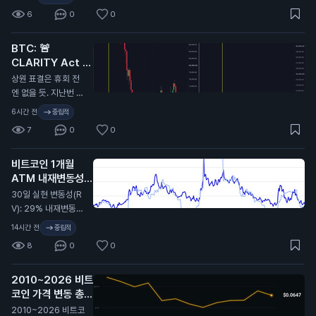
이 미뤄졌을 때 비트
6
0
0
코인 9.7만 달러에서
6.4만 달러로 떡락했
BTC: 🚨
었음. 무슨 말인지 감
CLARITY Act 또
오지...
연기…
N
상원 표결은 휴회 전
엔 없을 듯. 지난번 C
LARITY Act가 미뤄
6시간 전
중립적
졌을 때 비트코인이
7
0
0
9.7만 달러에서 6.4
만 달러까지 떡락했었
비트코인 1개월
지. 무슨 뜻인지 알
ATM 내재변동성
지…
(IV): 32%
N
30일 실현 변동성(R
V): 29% 내재변동성
이 실현 대비 2.4포인
14시간 전
중립적
트 높게 형성돼 있고,
8
0
0
지난 2년 기준 대략 4
6퍼센타일 구간. 극단
2010~2026 비트
적이진 않지만 옵션
코인 가격 변동 총정
시장은 여전히 최근
리 🫡
비트코인이 보여준 것
N
2010~2026 비트코